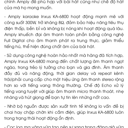
chỉnh Amply để phù hợp với bài hát cũng như chế độ hát
của mà họ mong muốn.
- Amply karaoke Inxus KA-6800 hoạt động mạnh mẽ với
công suất 300W, trở kháng 8Ω, đảm bảo hiệu năng tiêu thụ
điện thấp, bền bỉ và không bị nóng khi hoạt động quá lâu.
Amply khuếch đại âm thanh toàn phần bằng công nghệ
Full Digital cho âm thanh phát ra trung thực, giảm thiểu
tiếng hú, thể hiện đúng chất âm của bài hát.
- Sử dụng công nghệ hoàn hảo nhất mà hãng đã tích hợp,
Amply Inxus KA-6800 mang đến chất lượng âm thanh ngọt
ngào, trong trẻo lý tưởng cho bạn và gia đình. Âm thanh
đầy đủ và năng động, thời gian delay và repeat kênh
trái/phải cung cấp cho một hiệu ứng âm thanh stereo rộng
hơn so với tiếng vang thông thường. Chế độ Echo xử lý
tiếng vang tuyệt vời giúp âm thanh micro thanh thoát, nhẹ
nhàng và hút giọng để bạn tự tin lên những nốt cao.
- Nhờ bộ nguồn được sản xuất tinh tế không lo vấn đề bị
chai hay chập chờn khi cắm điện, giúp Inxus KA-6800 luôn
trong trạng thái hoạt động ổn định.
- Cọc loa mạ vàng vừa tạo nên sự sang trọng đáng giá vừa