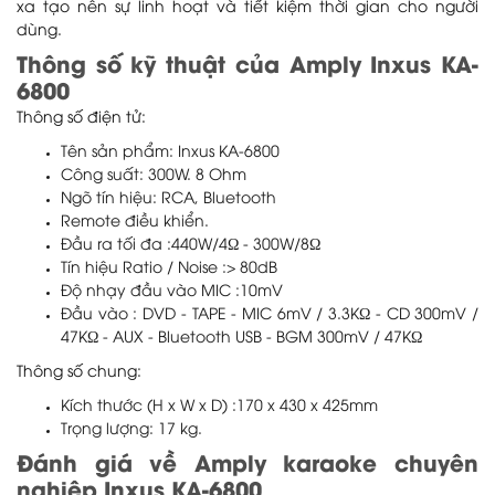
xa tạo nên sự linh hoạt và tiết kiệm thời gian cho người
dùng.
Thông số kỹ thuật của Amply Inxus KA-
6800
Thông số điện tử:
Tên sản phẩm: Inxus KA-6800
Công suất: 300W. 8 Ohm
Ngõ tín hiệu: RCA, Bluetooth
Remote điều khiển.
Đầu ra tối đa :440W/4Ω - 300W/8Ω
Tín hiệu Ratio / Noise :> 80dB
Độ nhạy đầu vào MIC :10mV
Đầu vào : DVD - TAPE - MIC 6mV / 3.3KΩ - CD 300mV /
47KΩ - AUX - Bluetooth USB - BGM 300mV / 47KΩ
Thông số chung:
Kích thước (H x W x D) :170 x 430 x 425mm
Trọng lượng: 17 kg.
Đánh giá về Amply karaoke chuyên
nghiệp Inxus KA-6800