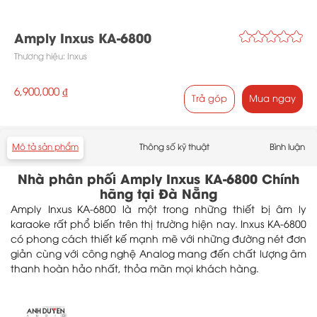
Amply Inxus KA-6800
Thương hiệu:
Inxus
6,900,000 ₫
Trả góp
Mua ngay
Mô tả sản phẩm
Thông số kỹ thuật
Bình luận
Nhà phân phối Amply Inxus KA-6800 Chính
hãng tại Đà Nẵng
Amply Inxus KA-6800 là một trong những thiết bị âm ly
karaoke rất phổ biến trên thị trường hiện nay. Inxus KA-6800
có phong cách thiết kế mạnh mẽ với những đường nét đơn
giản cùng với công nghệ Analog mang đến chất lượng âm
thanh hoàn hảo nhất, thỏa mãn mọi khách hàng.