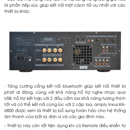
là phần tiếp xúc giúp kết nối một cách tối ưu nhất với các
thiết bị khác.
- Tăng cường cổng kết nối bluetooth giúp kết nối thiết bị
phát di động, cùng với khả năng hỗ trợ nghe nhạc qua
USB, hỗ trợ kết hợp với 2 đầu cắm loa khả năng tương thích
tốt và có thể kết nối cùng lúc với 2 cặp loa, amply Inxus KA-
6800 được xem là thiết bị bổ sung hoàn hảo cho hệ thống
âm thanh của bất kỳ đơn vị và các gia đình nào.
- Thiết bị này còn rất tiện dụng khi có Remote điều khiển từ