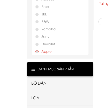
Tai 
Bose
JBL
B&W
Yamaha
Sony
Devialet
Apple
Sennheiser
CLEER
DANH MỤC SẢN PHẨM
FOCAL
Marshall
BỘ DÀN
Skullcandy
B&O
LOA
Pioneer