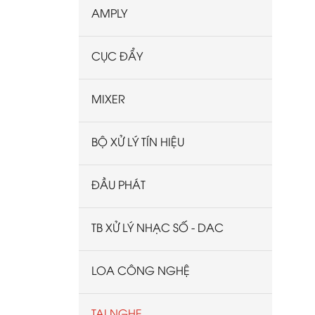
audio-technica
AMPLY
ALPHA WORKS
CỤC ĐẨY
MIXER
BỘ XỬ LÝ TÍN HIỆU
ĐẦU PHÁT
TB XỬ LÝ NHẠC SỐ - DAC
LOA CÔNG NGHỆ
TAI NGHE