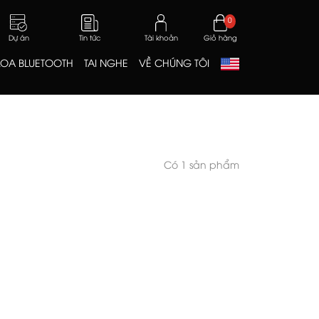
0
Dự án
Tin tức
Tài khoản
Giỏ hàng
LOA BLUETOOTH
TAI NGHE
VỀ CHÚNG TÔI
Có 1 sản phẩm