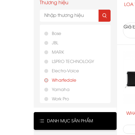
Thương hiệu
LOA
Giá b
Bose
JBL
MARK
LSPRO TECHNOLOGY
Electro-Voice
Wharfedale
Yamaha
Work Pro
AudioFrog
WHA
Studiomaster
DANH MỤC SẢN PHẨM
QSC