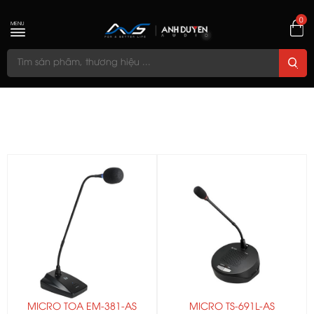
0
MENU
MICRO TOA EM-381-AS
MICRO TS-691L-AS