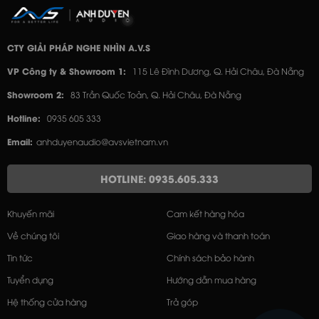
CTY GIẢI PHÁP NGHE NHÌN A.V.S
VP Công ty & Showroom 1:
115 Lê Đình Dương, Q. Hải Châu, Đà Nẵng
Showroom 2:
83 Trần Quốc Toản, Q. Hải Châu, Đà Nẵng
Hotline:
0935 605 333
Email:
anhduyenaudio@avsvietnam.vn
HOTLINE: 0935.605.333
Khuyến mãi
Cam kết hàng hóa
Về chúng tôi
Giao hàng và thanh toán
Tin tức
Chính sách bảo hành
Tuyển dụng
Hướng dẫn mua hàng
Hệ thống cửa hàng
Trả góp