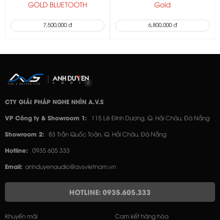
GOLD BLUETOOTH
Gold
7,500,000 đ
6,800,000 đ
CTY GIẢI PHÁP NGHE NHÌN A.V.S
VP Công ty & Showroom 1:
115 Lê Đình Dương, Q. Hải Châu, Đà Nẵng
Showroom 2:
83 Trần Quốc Toản, Q. Hải Châu, Đà Nẵng
Hotline:
0935 605 333
Email:
anhduyenaudio@avsvietnam.vn
HOTLINE: 0935.605.333
Khuyến mãi
Cam kết hàng hóa