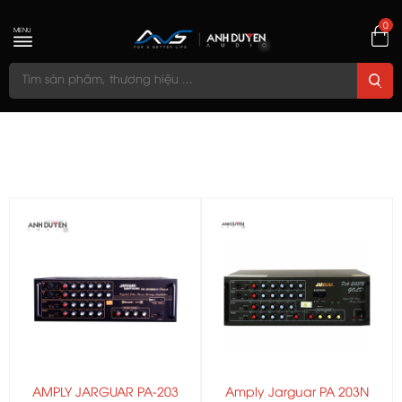
0
MENU
AMPLY JARGUAR PA-203
Amply Jarguar PA 203N