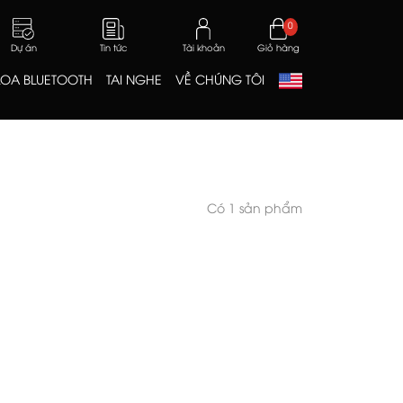
0
Dự án
Tin tức
Tài khoản
Giỏ hàng
LOA BLUETOOTH
TAI NGHE
VỀ CHÚNG TÔI
Có 1 sản phẩm