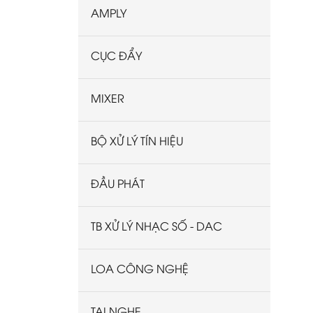
Castle
AMPLY
Wharfedale
Yamaha
CỤC ĐẨY
AUCUS
Polk
MIXER
Work Pro
PROCELLA
BỘ XỬ LÝ TÍN HIỆU
AudioFrog
ĐẦU PHÁT
AMS
CASound
TB XỬ LÝ NHẠC SỐ - DAC
Devialet
Sennheiser
LOA CÔNG NGHỆ
BOSS
FOCAL
TAI NGHE