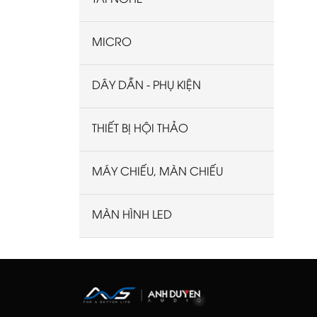
Mission
Triangle
MICRO
Paradigm
Bosch
DÂY DẪN - PHỤ KIỆN
B&O
Klipsch
THIẾT BỊ HỘI THẢO
dB Technologies
Rel
MÁY CHIẾU, MÀN CHIẾU
Martin Audio
Fender
MÀN HÌNH LED
Studiomaster
SONUS FABER
Listensound
BOSA
KEF AUDIO