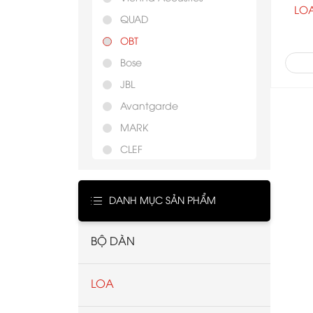
LOA
QUAD
OBT
Bose
JBL
Avantgarde
MARK
CLEF
B&W
LSPRO TECHNOLOGY
DANH MỤC SẢN PHẨM
Tannoy
Harman Kardon
BỘ DÀN
Cabasse
Electro-Voice
LOA
Piega