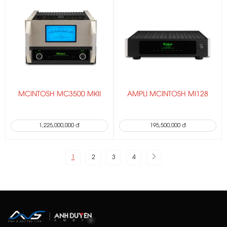
MCINTOSH MC3500 MKII
AMPLI MCINTOSH MI128
1,225,000,000 đ
195,500,000 đ
1
2
3
4