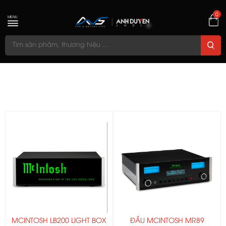
0
MENU
MCINTOSH LB200 LIGHT BOX
ĐẦU MCINTOSH MR89