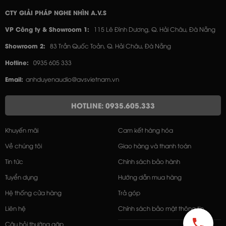
CTY GIẢI PHÁP NGHE NHÌN A.V.S
VP Công ty & Showroom 1:
115 Lê Đình Dương, Q. Hải Châu, Đà Nẵng
Showroom 2:
83 Trần Quốc Toản, Q. Hải Châu, Đà Nẵng
Hotline:
0935 605 333
Email:
anhduyenaudio@avsvietnam.vn
HOTLINE: 0935.605.333
Khuyến mãi
Cam kết hàng hóa
Về chúng tôi
Giao hàng và thanh toán
Tin tức
Chính sách bảo hành
Tuyển dụng
Hướng dẫn mua hàng
Hệ thống cửa hàng
Trả góp
Liên hệ
Chính sách bảo mật thông tin
Câu hỏi thường gặp