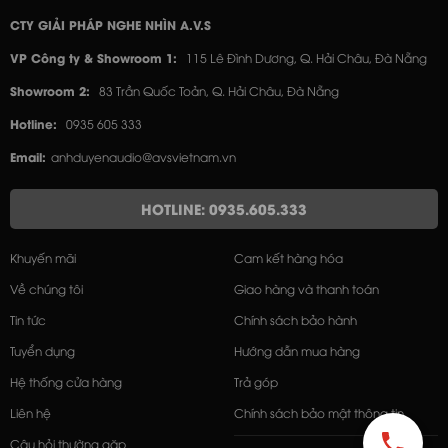
CTY GIẢI PHÁP NGHE NHÌN A.V.S
VP Công ty & Showroom 1:
115 Lê Đình Dương, Q. Hải Châu, Đà Nẵng
Showroom 2:
83 Trần Quốc Toản, Q. Hải Châu, Đà Nẵng
Hotline:
0935 605 333
Email:
anhduyenaudio@avsvietnam.vn
HOTLINE: 0935.605.333
Khuyến mãi
Cam kết hàng hóa
Về chúng tôi
Giao hàng và thanh toán
Tin tức
Chính sách bảo hành
Tuyển dụng
Hướng dẫn mua hàng
Hệ thống cửa hàng
Trả góp
Liên hệ
Chính sách bảo mật thông tin
Câu hỏi thường gặp