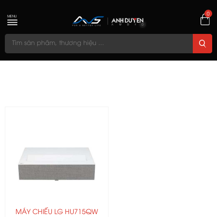
0
MENU
MÁY CHIẾU LG HU715QW