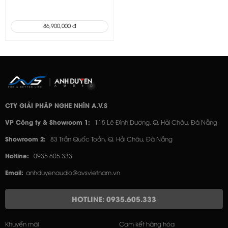
86,900,000 đ
CTY GIẢI PHÁP NGHE NHÌN A.V.S
VP Công ty & Showroom 1:
115 Lê Đình Dương, Q. Hải Châu, Đà Nẵng
Showroom 2:
83 Trần Quốc Toản, Q. Hải Châu, Đà Nẵng
Hotline:
0935 605 333
Email:
anhduyenaudio@avsvietnam.vn
HOTLINE: 0935.605.333
Khuyến mãi
Cam kết hàng hóa