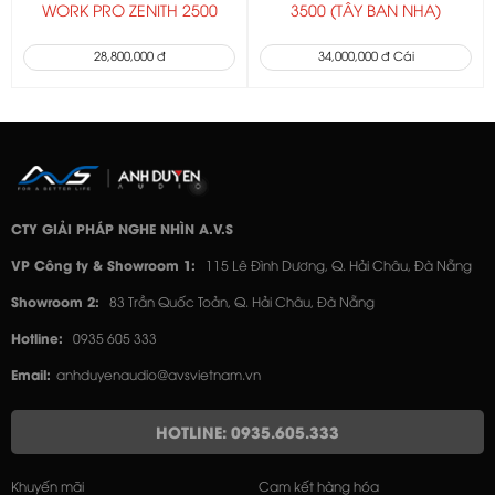
WORK PRO ZENITH 2500
3500 (TÂY BAN NHA)
28,800,000 đ
34,000,000 đ Cái
CTY GIẢI PHÁP NGHE NHÌN A.V.S
VP Công ty & Showroom 1:
115 Lê Đình Dương, Q. Hải Châu, Đà Nẵng
Showroom 2:
83 Trần Quốc Toản, Q. Hải Châu, Đà Nẵng
Hotline:
0935 605 333
Email:
anhduyenaudio@avsvietnam.vn
HOTLINE: 0935.605.333
Khuyến mãi
Cam kết hàng hóa