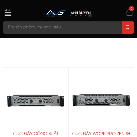
0
MENU
CỤC ĐẨY CÔNG SUẤT
CỤC ĐẨY WORK PRO ZENITH