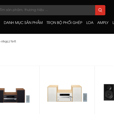
DANH MỤC SẢN PHẨM
TRỌN BỘ PHỐI GHÉP
LOA
AMPLY
nhạc/ hi-fi