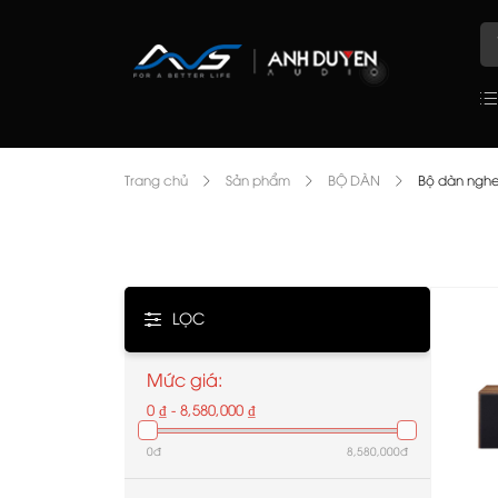
Trang chủ
Sản phẩm
BỘ DÀN
Bộ dàn nghe 
LỌC
Mức giá:
0 ₫ - 8,580,000 ₫
0đ
8,580,000đ