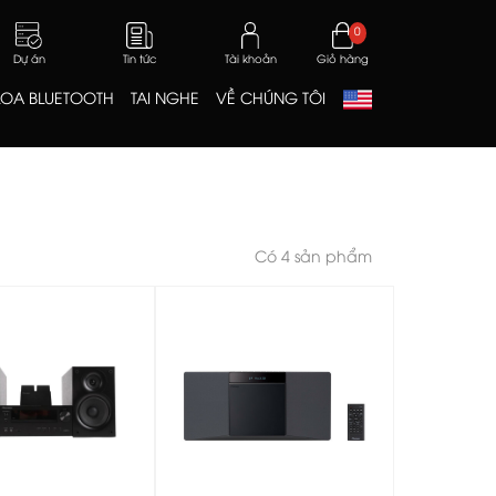
0
Dự án
Tin tức
Tài khoản
Giỏ hàng
LOA BLUETOOTH
TAI NGHE
VỀ CHÚNG TÔI
Có 4 sản phẩm