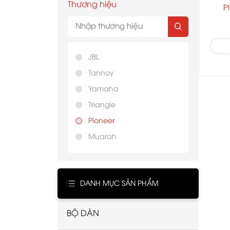
Thương hiệu
P
JBL
Tannoy
Yamaha
Triangle
Pioneer
Muarah
DANH MỤC SẢN PHẨM
BỘ DÀN