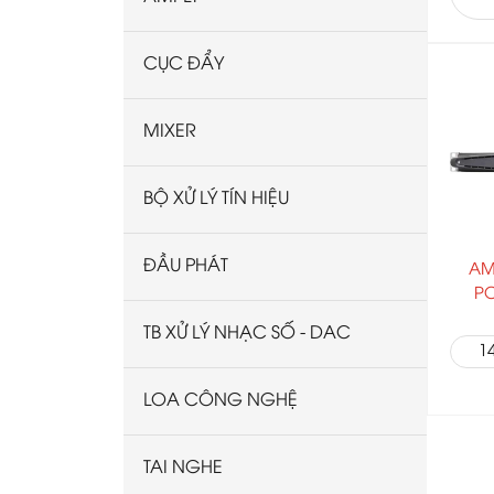
CỤC ĐẨY
MIXER
BỘ XỬ LÝ TÍN HIỆU
ĐẦU PHÁT
AM
PO
TB XỬ LÝ NHẠC SỐ - DAC
1
LOA CÔNG NGHỆ
TAI NGHE