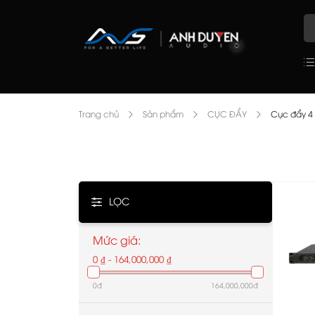
Trang chủ
Sản phẩm
CỤC ĐẨY
Cục đẩy 4
LỌC
Mức giá:
0 ₫ - 164,000,000 ₫
0đ
164,000,000đ