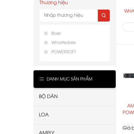
Thương hiệu
WHA
Bose
Wharfedale
POWERSOFT
DANH MỤC SẢN PHẨM
BỘ DÀN
AM
POWE
LOA
Giá b
AMPLY