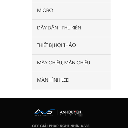
MICRO
DÂY DẪN - PHỤ KIỆN
THIẾT BỊ HỘI THẢO
MÁY CHIẾU, MÀN CHIẾU
MÀN HÌNH LED
CTY GIẢI PHÁP NGHE NHÌN A.V.S