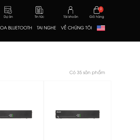
0
Dự án
Tin tức
Tài khoản
Giỏ hàng
LOA BLUETOOTH
TAI NGHE
VỀ CHÚNG TÔI
Có 35 sản phẩm