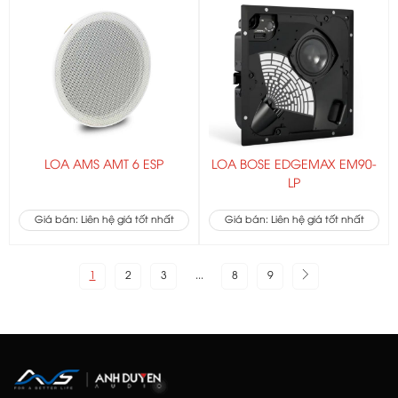
LOA AMS AMT 6 ESP
LOA BOSE EDGEMAX EM90-
LP
Giá bán: Liên hệ giá tốt nhất
Giá bán: Liên hệ giá tốt nhất
1
2
3
...
8
9