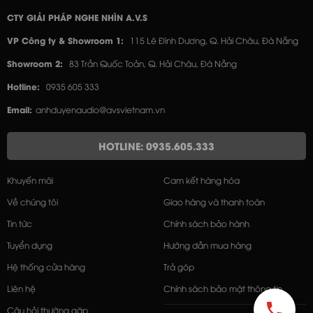
CTY GIẢI PHÁP NGHE NHÌN A.V.S
VP Công ty & Showroom 1:
115 Lê Đình Dương, Q. Hải Châu, Đà Nẵng
Showroom 2:
83 Trần Quốc Toản, Q. Hải Châu, Đà Nẵng
Hotline:
0935 605 333
Email:
anhduyenaudio@avsvietnam.vn
HOTLINE: 0935.605.333
Khuyến mãi
Cam kết hàng hóa
Về chúng tôi
Giao hàng và thanh toán
Tin tức
Chính sách bảo hành
Tuyển dụng
Hướng dẫn mua hàng
Hệ thống cửa hàng
Trả góp
Liên hệ
Chính sách bảo mật thông tin
Câu hỏi thường gặp