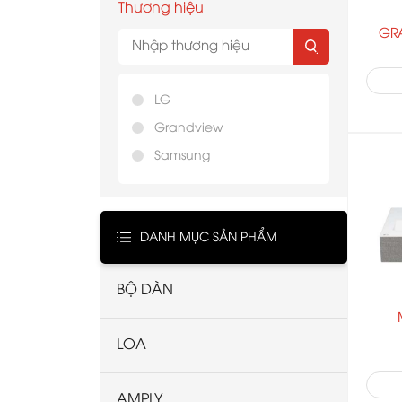
Thương hiệu
GRA
LG
Grandview
Samsung
DANH MỤC SẢN PHẨM
BỘ DÀN
LOA
AMPLY