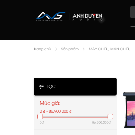
Trang chủ
Sản phẩm
MÁY CHIẾU, MÀN CHIẾU
LỌC
Mức giá:
0 ₫ - 86,900,000 ₫
0đ
86,900,000đ