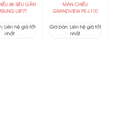
IẾU 4K SIÊU GẦN
MÀN CHIẾU
MSUNG LSP7T
GRANDVIEW PE-L110
: Liên hệ giá tốt
Giá bán: Liên hệ giá tốt
nhất
nhất