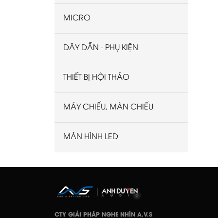
MICRO
DÂY DẪN - PHỤ KIỆN
THIẾT BỊ HỘI THẢO
MÁY CHIẾU, MÀN CHIẾU
MÀN HÌNH LED
CTY GIẢI PHÁP NGHE NHÌN A.V.S