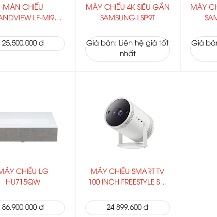
MÀN CHIẾU
MÁY CHIẾU 4K SIÊU GẦN
MÁY CH
NDVIEW LF-MI92
SAMSUNG LSP9T
SA
92INCH
25,500,000 đ
Giá bán: Liên hệ giá tốt
Giá bán
nhất
MÁY CHIẾU LG
MÁY CHIẾU SMART TV
HU715QW
100 INCH FREESTYLE SP-
LSP3
86,900,000 đ
24,899,600 đ