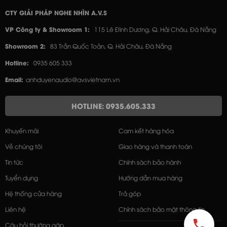
CTY GIẢI PHÁP NGHE NHÌN A.V.S
VP Công ty & Showroom 1:
115 Lê Đình Dương, Q. Hải Châu, Đà Nẵng
Showroom 2:
83 Trần Quốc Toản, Q. Hải Châu, Đà Nẵng
Hotline:
0935 605 333
Email:
anhduyenaudio@avsvietnam.vn
HOTLINE: 0935.605.333
Khuyến mãi
Cam kết hàng hóa
Về chúng tôi
Giao hàng và thanh toán
Tin tức
Chính sách bảo hành
Tuyển dụng
Hướng dẫn mua hàng
Hệ thống cửa hàng
Trả góp
Liên hệ
Chính sách bảo mật thông tin
Câu hỏi thường gặp