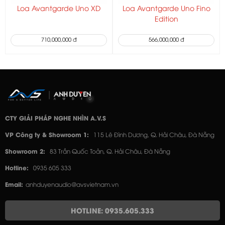
Loa Avantgarde Uno XD
Loa Avantgarde Uno Fino
Edition
710,000,000 đ
566,000,000 đ
CTY GIẢI PHÁP NGHE NHÌN A.V.S
VP Công ty & Showroom 1:
115 Lê Đình Dương, Q. Hải Châu, Đà Nẵng
Showroom 2:
83 Trần Quốc Toản, Q. Hải Châu, Đà Nẵng
Hotline:
0935 605 333
Email:
anhduyenaudio@avsvietnam.vn
HOTLINE: 0935.605.333