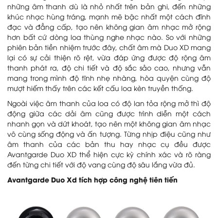
những âm thanh dù là nhỏ nhất trên bản ghi, đến những
khúc nhạc hùng tráng, mạnh mẽ bậc nhất một cách đĩnh
đạc và đẳng cấp, tạo nên không gian âm nhạc mở rộng
hơn bất cứ dòng loa thùng nghe nhạc nào. So với những
phiên bản tiền nhiệm trước đây, chất âm mà Duo XD mang
lại có sự cải thiện rõ rệt, vừa đáp ứng được độ rộng âm
thanh phát ra, độ chi tiết và độ sắc sảo cao, nhưng vẫn
mang trong mình độ tĩnh nhẹ nhàng, hòa quyện cùng độ
mượt hiếm thấy trên các kết cấu loa kèn truyền thống.
Ngoài việc âm thanh của loa có độ lan tỏa rộng mở thì độ
động giữa các dải âm cũng được trình diễn một cách
nhanh gọn và dứt khoát, tạo nên một không gian âm nhạc
vô cùng sống động và ấn tượng. Từng nhịp điệu cũng như
âm thanh của các bản thu hay nhạc cụ đều được
Avantgarde Duo XD thể hiện cực kỳ chính xác và rõ ràng
đến từng chi tiết với độ vang cùng độ sâu lắng vừa đủ.
Avantgarde Duo Xd tích hợp công nghệ tiên tiến