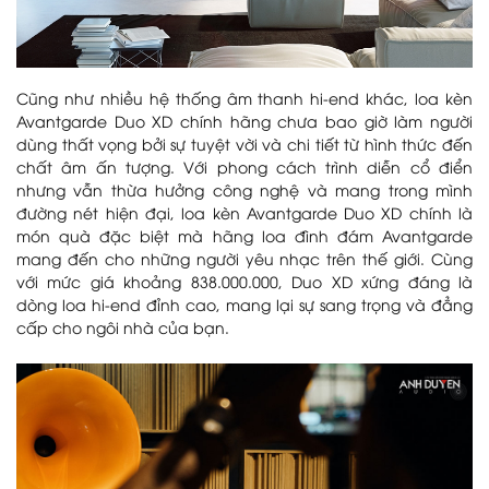
Cũng như nhiều hệ thống âm thanh hi-end khác, loa kèn
Avantgarde Duo XD chính hãng chưa bao giờ làm người
dùng thất vọng bởi sự tuyệt vời và chi tiết từ hình thức đến
chất âm ấn tượng. Với phong cách trình diễn cổ điển
nhưng vẫn thừa hưởng công nghệ và mang trong mình
đường nét hiện đại, loa kèn Avantgarde Duo XD chính là
món quà đặc biệt mà hãng loa đình đám Avantgarde
mang đến cho những người yêu nhạc trên thế giới. Cùng
với mức giá khoảng 838.000.000, Duo XD xứng đáng là
dòng loa hi-end đỉnh cao, mang lại sự sang trọng và đẳng
cấp cho ngôi nhà của bạn.