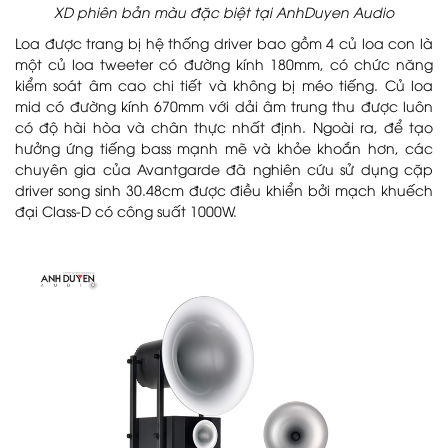
XD phiên bản màu đặc biệt tại AnhDuyen Audio
Loa được trang bị hệ thống driver bao gồm 4 củ loa con là
một củ loa tweeter có đường kính 180mm, có chức năng
kiểm soát âm cao chi tiết và không bị méo tiếng. Củ loa
mid có đường kính 670mm với dải âm trung thu được luôn
có độ hài hòa và chân thực nhất định. Ngoài ra, để tạo
hưởng ứng tiếng bass mạnh mẽ và khỏe khoắn hơn, các
chuyên gia của Avantgarde đã nghiên cứu sử dụng cặp
driver song sinh 30.48cm được điều khiển bởi mạch khuếch
đại Class-D có công suất 1000W.