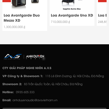
Loa Avantgarde Duo
Loa Avantgarde Uno XD
Loa B
Mezzo XD
710,000,000 ₫
248,850
1,300,000,000 ₫
CTY GIẢI PHÁP NGHE NHÌN A.V.S
VP Công ty & Showroom 1:
115 Lê Đình Dương, Q. Hải Châu, Đà Nẵng
Showroom 2:
83 Trần Quốc Toản, Q. Hải Châu, Đà Nẵng
Hotline:
0935 605 333
Email:
anhduyenaudio@avsvietnam.vn