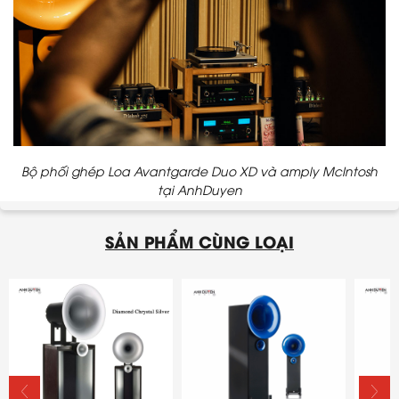
Bộ phối ghép Loa Avantgarde Duo XD và amply McIntosh
tại AnhDuyen
SẢN PHẨM CÙNG LOẠI