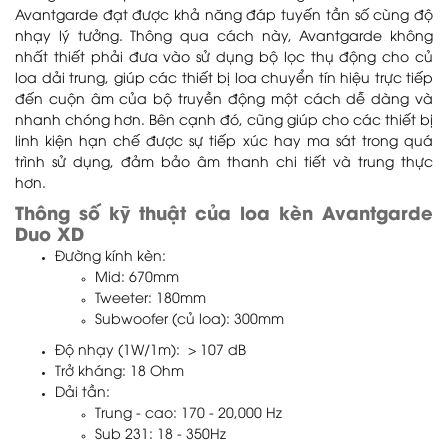
Avantgarde đạt được khả năng đáp tuyến tần số cùng độ
nhạy lý tưởng. Thông qua cách này, Avantgarde không
nhất thiết phải đưa vào sử dụng bộ lọc thụ động cho củ
loa dải trung, giúp các thiết bị loa chuyển tín hiệu trực tiếp
đến cuộn âm của bộ truyền động một cách dễ dàng và
nhanh chóng hơn. Bên cạnh đó, cũng giúp cho các thiết bị
linh kiện hạn chế được sự tiếp xúc hay ma sát trong quá
trình sử dụng, đảm bảo âm thanh chi tiết và trung thực
hơn.
Thông số kỹ thuật của loa kèn Avantgarde
Duo XD
Đường kính kèn:
Mid: 670mm
Tweeter: 180mm
Subwoofer (củ loa): 300mm
Độ nhạy (1W/1m): > 107 dB
Trở kháng: 18 Ohm
Dải tần:
Trung - cao: 170 - 20,000 Hz
Sub 231: 18 - 350Hz