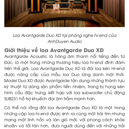
Loa Avantgarde Duo XD tại phòng nghe hi-end của
AnhDuyen Audio
Giới thiệu về loa Avantgarde Duo XD
Avantgarde Acoustic là hãng âm thanh nổi tiếng đến từ
Đức, là một trong những thương hiệu loa hi-end đình đám
trên thế giới. Loa Avantgarde Duo XD là đôi loa kèn Hi-end
được nâng cấp của mẫu loa Duo lừng danh một thời.
Model Duo XD được Avantgarde tận dụng những thành tựu
kỹ thuật từ dòng sản phẩm tiền nhiệm, trang bị họng kèn
hình cầu đặc trưng, kết hợp với loa subwoofer chủ động
SUB231 hỗ trợ khuếch đại âm trầm mạnh hơn.
Có thể nói rằng đôi loa Avantgarde Duo XD là một trong
những cặp loa hi-end được sinh ra cùng một trái tim nhưng
mang một linh hồn và làn gió mới, với phong cách khỏe
khoắn và tối tân hơn, đưa người dùng đến với những trải