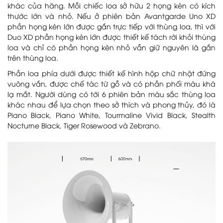
khác của hãng. Mỗi chiếc loa sở hữu 2 họng kèn có kích
thước lớn và nhỏ. Nếu ở phiên bản Avantgarde Uno XD
phần họng kèn lớn được gắn trực tiếp với thùng loa, thì với
Duo XD phần họng kèn lớn được thiết kế tách rời khỏi thùng
loa và chỉ có phần họng kèn nhỏ vẫn giữ nguyên là gắn
trên thùng loa.
Phần loa phía dưới được thiết kế hình hộp chữ nhật đứng
vuông vắn, được chế tác từ gỗ và có phần phối màu khá
lạ mắt. Người dùng có tới 6 phiên bản màu sắc thùng loa
khác nhau để lựa chọn theo sở thích và phong thủy, đó là
Piano Black, Piano White, Tourmaline Vivid Black, Stealth
Nocturne Black, Tiger Rosewood và Zebrano.