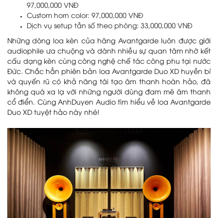
97,000,000 VNĐ
Custom horn color: 97,000,000 VNĐ
Dịch vụ setup tần số theo phòng: 33,000,000 VNĐ
Những dòng loa kèn của hãng Avantgarde luôn được giới
audiophile ưa chuộng và dành nhiều sự quan tâm nhờ kết
cấu dạng kèn cùng công nghệ chế tác công phu tại nước
Đức. Chắc hẳn phiên bản loa Avantgarde Duo XD huyền bí
và quyến rũ có khả năng tái tạo âm thanh hoàn hảo, đã
không quá xa lạ với những người dùng đam mê âm thanh
cổ điển. Cùng AnhDuyen Audio tìm hiểu về loa Avantgarde
Duo XD tuyệt hảo này nhé!