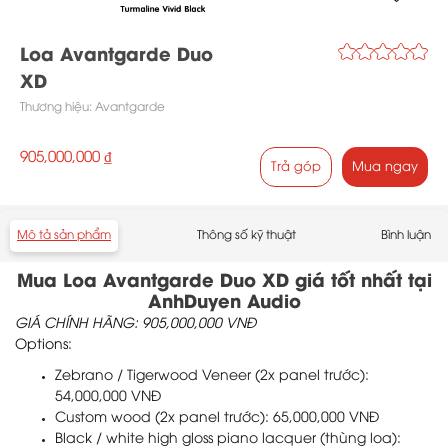
Loa Avantgarde Duo
XD
Thương hiệu:
Avantgarde
905,000,000 ₫
Trả góp
Mua ngay
Mô tả sản phẩm
Thông số kỹ thuật
Bình luận
Mua Loa Avantgarde Duo XD giá tốt nhất tại
AnhDuyen Audio
GIÁ CHÍNH HÃNG: 905,000,000 VNĐ
Options:
Zebrano / Tigerwood Veneer (2x panel trước):
54,000,000 VNĐ
Custom wood (2x panel trước): 65,000,000 VNĐ
Black / white high gloss piano lacquer (thùng loa):