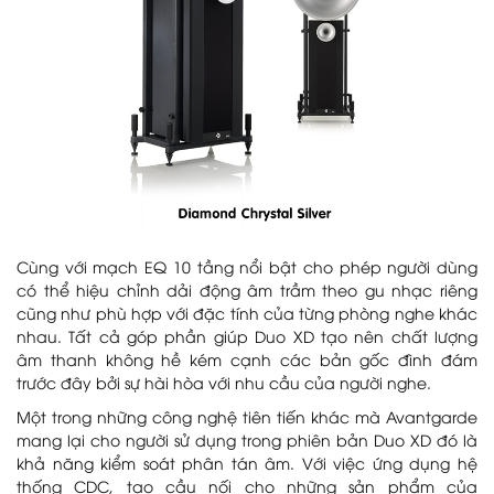
Cùng với mạch EQ 10 tầng nổi bật cho phép người dùng
có thể hiệu chỉnh dải động âm trầm theo gu nhạc riêng
cũng như phù hợp với đặc tính của từng phòng nghe khác
nhau. Tất cả góp phần giúp Duo XD tạo nên chất lượng
âm thanh không hề kém cạnh các bản gốc đình đám
trước đây bởi sự hài hòa với nhu cầu của người nghe.
Một trong những công nghệ tiên tiến khác mà Avantgarde
mang lại cho người sử dụng trong phiên bản Duo XD đó là
khả năng kiểm soát phân tán âm. Với việc ứng dụng hệ
thống CDC, tạo cầu nối cho những sản phẩm của