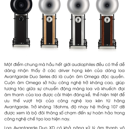
Một điểm chung mà hầu hết giới audiophiles đều có thể dễ
dàng nhận thấy ở các driver họng kèn của dòng loa
Avantgarde Duo Series đó là cuộn âm Omega độc quyền.
Cuộn âm Omega sở hữu công nghệ trở kháng cao, giúp
tương tác giữa sự chuyển động màng loa và khuếch đại
âm thanh của loa được cải thiện đáng kể, thể hiện triệt để
ưu thế vượt trội của công nghệ loa kèn từ hãng
Avantgarde. Trở kháng 18ohms, độ nhạy hệ thống 107 dB
được xem là bộ đôi thông số chạm đến sự hoàn hảo trong
công nghệ chế tạo loa hiện nay.
Loa Avantgarde Duo XD có khả năng xử lý âm thanh vô