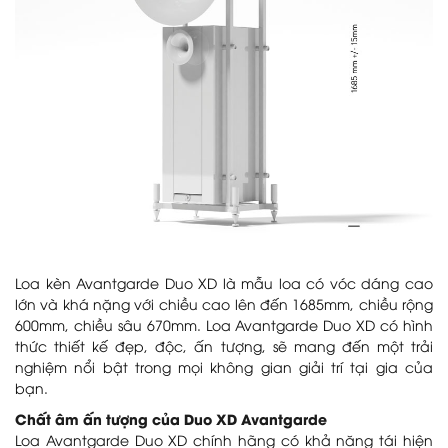
Loa kèn Avantgarde Duo XD là mẫu loa có vóc dáng cao
lớn và khá nặng với chiều cao lên đến 1685mm, chiều rộng
600mm, chiều sâu 670mm. Loa Avantgarde Duo XD có hình
thức thiết kế đẹp, độc, ấn tượng, sẽ mang đến một trải
nghiệm nổi bật trong mọi không gian giải trí tại gia của
bạn.
Chất âm ấn tượng của Duo XD Avantgarde
Loa Avantgarde Duo XD chính hãng có khả năng tái hiện