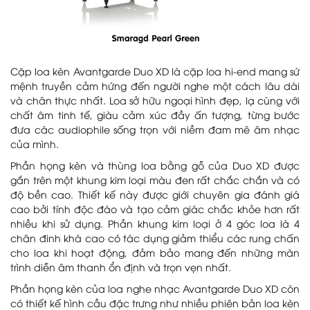
Cặp loa kèn Avantgarde Duo XD là cặp loa hi-end mang sứ
mệnh truyền cảm hứng đến người nghe một cách lâu dài
và chân thực nhất. Loa sở hữu ngoại hình đẹp, lạ cùng với
chất âm tinh tế, giàu cảm xúc đầy ấn tượng, từng bước
đưa các audiophile sống trọn với niềm đam mê âm nhạc
của mình.
Phần họng kèn và thùng loa bằng gỗ của Duo XD được
gắn trên một khung kim loại màu đen rất chắc chắn và có
độ bền cao. Thiết kế này được giới chuyên gia đánh giá
cao bởi tính độc đáo và tạo cảm giác chắc khỏe hơn rất
nhiều khi sử dụng. Phần khung kim loại ở 4 góc loa là 4
chân đinh khá cao có tác dụng giảm thiểu các rung chấn
cho loa khi hoạt động, đảm bảo mang đến những màn
trình diễn âm thanh ổn định và trọn vẹn nhất.
Phần họng kèn của loa nghe nhạc Avantgarde Duo XD còn
có thiết kế hình cầu đặc trưng như nhiều phiên bản loa kèn