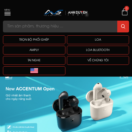
0
MENU
TRỌN BỘ PHỐI GHÉP
LOA
AMPLY
LOA BLUETOOTH
TAI NGHE
VỀ CHÚNG TÔI