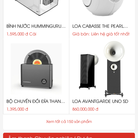
BÌNH NƯỚC HUMMINGURU
LOA CABASSE THE PEARL
WATER TANK
MYUKI
1,595,000 đ Cái
Giá bán: Liên hệ giá tốt nhất
BỘ CHUYỂN ĐỔI ĐĨA THAN
LOA AVANTGARDE UNO SD
HUMMINGURU 10-INCH
1,395,000 đ
860,000,000 đ
RECORD ADAPTOR
Xem tất cả 150 sản phẩm