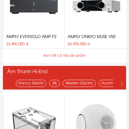
AMPLY EVERSOLO AMP-F2
AMPLY ONKYO MUSE Y50
23,490,000 đ
60,900,000 đ
Xem tất cả 786 sản phẩm
Âm Thanh Hi-End
Franco Serblin
JBL
Western Electric
Humminguru