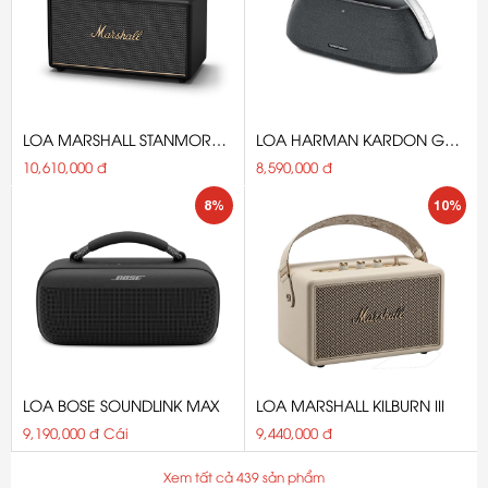
LOA MARSHALL STANMORE
LOA HARMAN KARDON GO
III
+ PLAY 3 - MÀU ĐEN
10,610,000 đ
8,590,000 đ
8%
10%
LOA BOSE SOUNDLINK MAX
LOA MARSHALL KILBURN III
9,190,000 đ Cái
9,440,000 đ
Xem tất cả 439 sản phẩm