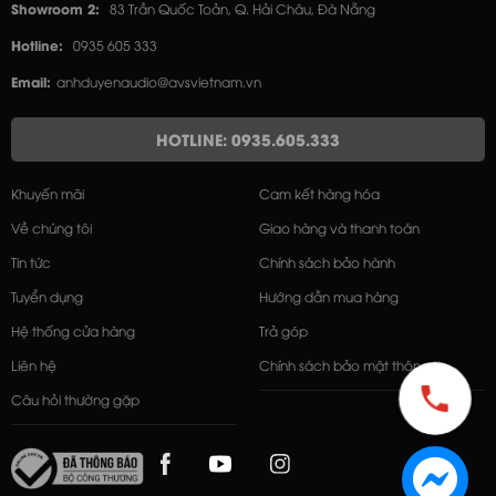
Showroom 2:
83 Trần Quốc Toản, Q. Hải Châu, Đà Nẵng
Hotline:
0935 605 333
Email:
anhduyenaudio@avsvietnam.vn
HOTLINE: 0935.605.333
Khuyến mãi
Cam kết hàng hóa
Về chúng tôi
Giao hàng và thanh toán
Tin tức
Chính sách bảo hành
Tuyển dụng
Hướng dẫn mua hàng
Hệ thống cửa hàng
Trả góp
Liên hệ
Chính sách bảo mật thông tin
Câu hỏi thường gặp