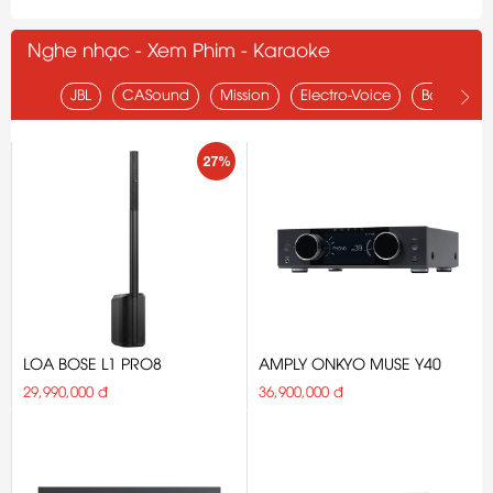
Nghe nhạc - Xem Phim - Karaoke
JBL
CASound
Mission
Electro-Voice
Bose
27%
LOA BOSE L1 PRO8
AMPLY ONKYO MUSE Y40
29,990,000 đ
36,900,000 đ