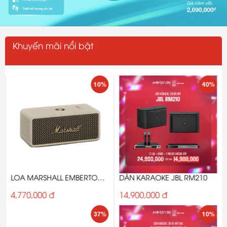
Khuyến mãi nổi bật
10%
40%
LOA MARSHALL EMBERTON
DÀN KARAOKE JBL RM210
III
4,770,000 đ
14,900,000 đ
37%
10%