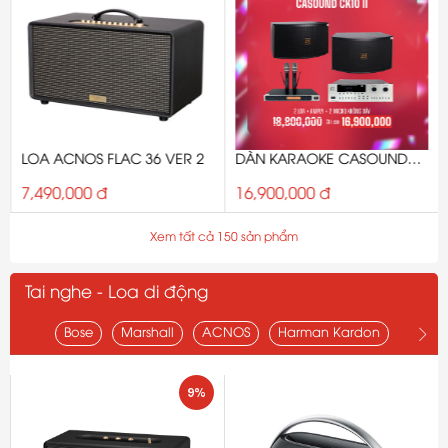
LOA ACNOS FLAC 36 VER 2
DÀN KARAOKE CASOUND
CK10II
7,490,000 đ
16,900,000 đ
Xem tất cả 150 sản phẩm
Tai nghe - Loa di động
Bose
Marshall
ACNOS
Harman Kardon
JBL
9%