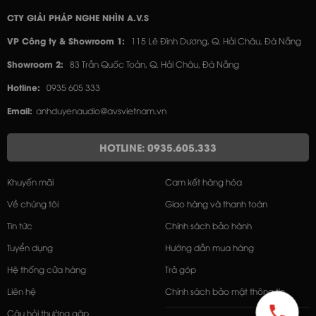
CTY GIẢI PHÁP NGHE NHÌN A.V.S
VP Công ty & Showroom 1:
115 Lê Đình Dương, Q. Hải Châu, Đà Nẵng
Showroom 2:
83 Trần Quốc Toản, Q. Hải Châu, Đà Nẵng
Hotline:
0935 605 333
Email:
anhduyenaudio@avsvietnam.vn
HOTLINE: 0935.605.333
Khuyến mãi
Cam kết hàng hóa
Về chúng tôi
Giao hàng và thanh toán
Tin tức
Chính sách bảo hành
Tuyển dụng
Hướng dẫn mua hàng
Hệ thống cửa hàng
Trả góp
Liên hệ
Chính sách bảo mật thông tin
Câu hỏi thường gặp