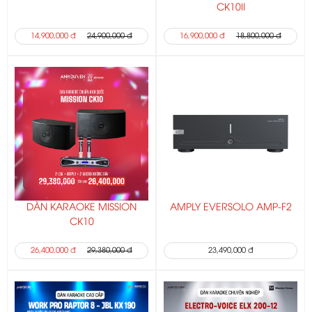
CK10II
14,900,000 đ
24,900,000 đ
16,900,000 đ
18,800,000 đ
DÀN KARAOKE MISSION
AMPLY EVERSOLO AMP-F2
CK10
26,400,000 đ
29,380,000 đ
23,490,000 đ