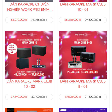
DÀN KARAOKE CHUYÊN
DÀN KARAOKE MARK CLUB
NGHIỆP WORK PRO ENTAR
10 - 01
10A
66,270,000 đ
75,956,000 đ
26,370,000 đ
29,300,000 đ
DÀN KARAOKE MARK CLUB
DÀN KARAOKE MARK CLUB
10 - 02
8 - 01
37,890,000 đ
42,100,000 đ
19,590,000 đ
21,800,000 đ