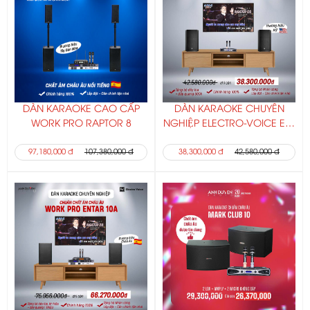
DÀN KARAOKE CAO CẤP
DÀN KARAOKE CHUYÊN
WORK PRO RAPTOR 8
NGHIỆP ELECTRO-VOICE ELX
200-12
97,180,000 đ
107,380,000 đ
38,300,000 đ
42,580,000 đ