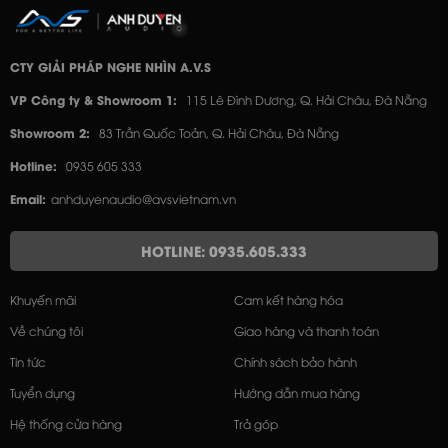
CTY GIẢI PHÁP NGHE NHÌN A.V.S
VP Công ty & Showroom 1:
115 Lê Đình Dương, Q. Hải Châu, Đà Nẵng
Showroom 2:
83 Trần Quốc Toản, Q. Hải Châu, Đà Nẵng
Hotline:
0935 605 333
Email:
anhduyenaudio@avsvietnam.vn
HOTLINE: 0935.605.333
Khuyến mãi
Cam kết hàng hóa
Về chúng tôi
Giao hàng và thanh toán
Tin tức
Chính sách bảo hành
Tuyển dụng
Hướng dẫn mua hàng
Hệ thống cửa hàng
Trả góp