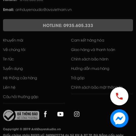
Email:
anhduyenaudio@avsvietnam.vn
HOTLINE: 0935.605.333
Khuyến mãi
Cam kết hàng hóa
Về chúng tôi
Giao hàng và thanh toán
Tin tức
Chính sách bảo hành
Tuyển dụng
Hướng dẫn mua hàng
Hệ thống cửa hàng
Trả góp
Liên hệ
Chính sách bảo mật thông tin
Câu hỏi thường gặp
Copyright © 2019 AnhDuyenAudio.vn
Giấy chứng nhận ĐKKD số: 0400622774 do Sở KH & ĐT TP. Đà Nẵng cấp ngày