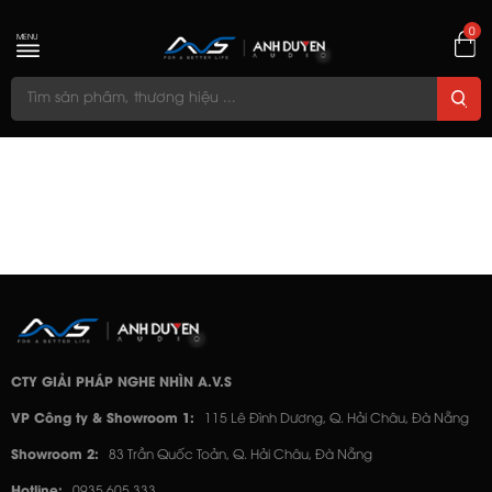
0
MENU
CTY GIẢI PHÁP NGHE NHÌN A.V.S
VP Công ty & Showroom 1:
115 Lê Đình Dương, Q. Hải Châu, Đà Nẵng
Showroom 2:
83 Trần Quốc Toản, Q. Hải Châu, Đà Nẵng
Hotline:
0935 605 333