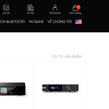
0
Dự án
Tin tức
Tài khoản
Giỏ hàng
LOA BLUETOOTH
TAI NGHE
VỀ CHÚNG TÔI
Có 101 sản phẩm