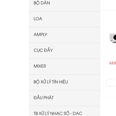
Work Pro
BỘ DÀN
Sherwood
AMS
LOA
Denon
LEAK
AMPLY
Bosa
Luxman
CỤC ĐẨY
Martin Audio
AM
Studiomaster
MIXER
BOSA
BỘ XỬ LÝ TÍN HIỆU
ĐẦU PHÁT
TB XỬ LÝ NHẠC SỐ - DAC