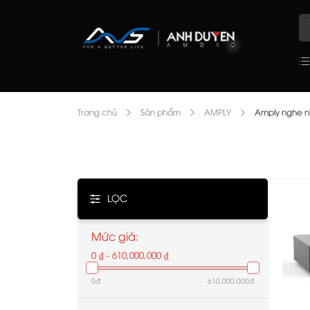
Trang chủ
Sản phẩm
AMPLY
Amply nghe 
LỌC
Mức giá:
0 ₫ - 610,000,000 ₫
0đ
610,000,000đ