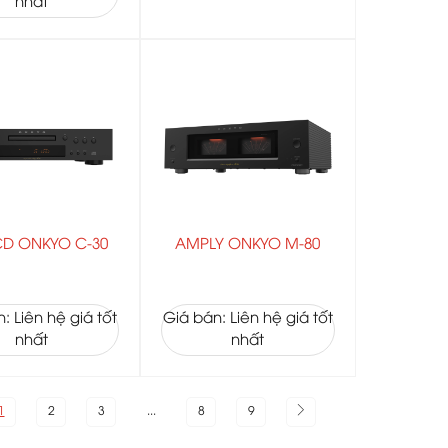
nhất
CD ONKYO C-30
AMPLY ONKYO M-80
: Liên hệ giá tốt
Giá bán: Liên hệ giá tốt
nhất
nhất
1
2
3
...
8
9