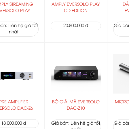
PLY STREAMING
AMPLY EVERSOLO PLAY
ĐÂ
VERSOLO PLAY
CD EDITION
E
án: Liên hệ giá tốt
20,800,000 đ
Giá bán
nhất
PRE AMPLIFIER
BỘ GIẢI MÃ EVERSOLO
MICRO
ERSOLO DAC-Z6
DAC-Z10
18,000,000 đ
Giá bán: Liên hệ giá tốt
Giá bán