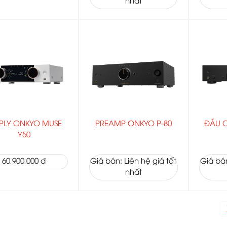
nhất
PLY ONKYO MUSE
PREAMP ONKYO P-80
ĐẦU 
Y50
60,900,000 đ
Giá bán: Liên hệ giá tốt
Giá bán
nhất