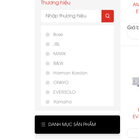
Thương hiệu
AM
E
Giá b
Bose
JBL
MARK
B&W
Harman Kardon
ONKYO
EVERSOLO
Yamaha
McIntosh
EV
Marantz
DANH MỤC SẢN PHẨM
TEAC