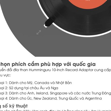
chọn phích cắm phù hợp với quốc gia
yển đổi đĩa than Humminguru 10-Inch Record Adaptor cung cấp 
hu vực:
oại 1: Dành cho Mỹ, Canada và Nhật Bản
oại 2: Sử dụng tại châu Âu và Nga
oại 3: Dành cho Anh, Ireland, Singapore và các nước Trung Đông
oại 4: Dành cho Úc, New Zealand, Trung Quốc và Argentina
 số kỹ thuật