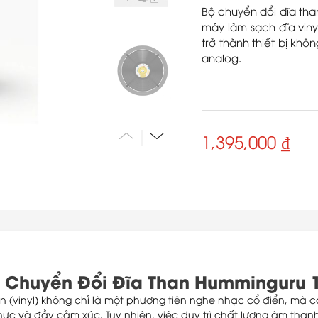
Bộ chuyển đổi đĩa th
máy làm sạch đĩa vin
trở thành thiết bị kh
analog.
1,395,000 ₫
 Chuyển Đổi Đĩa Than Humminguru 1
an (vinyl) không chỉ là một phương tiện nghe nhạc cổ điển, mà
ực và đầy cảm xúc. Tuy nhiên, việc duy trì chất lượng âm thanh