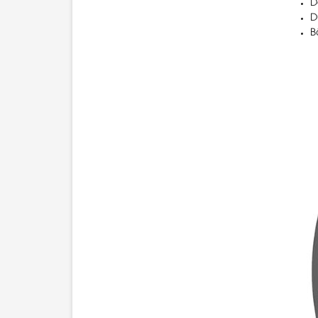
D
D
B