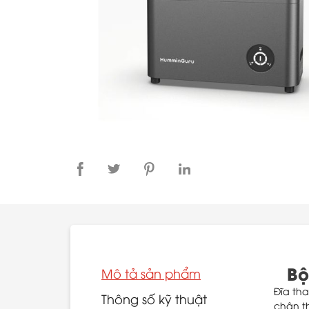
Bộ
Mô tả sản phẩm
Đĩa th
Thông số kỹ thuật
chân th