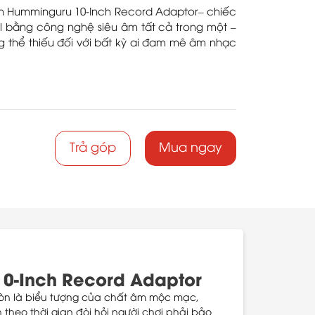
an Humminguru 10-Inch Record Adaptor– chiếc
yl bằng công nghệ siêu âm tất cả trong một –
ông thể thiếu đối với bất kỳ ai đam mê âm nhạc
Trả góp
Mua ngay
0-Inch Record Adaptor
 còn là biểu tượng của chất âm mộc mạc,
 theo thời gian đòi hỏi người chơi phải bảo