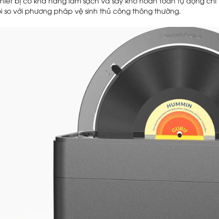
hiết bị có khả năng làm sạch và sấy khô hoàn toàn tự động chỉ 
ội so với phương pháp vệ sinh thủ công thông thường.