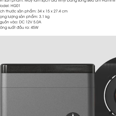
ên sản phẩm: Máy làm sạch đĩa vinyl bằng sóng siêu âm Hummi
odel: HG01
ích thước sản phẩm: 34 x 15 x 27.4 cm
rọng lượng sản phẩm: 3.1 kg
guồn vào: DC 12V 5.0A
ông suất đầu ra: 45W