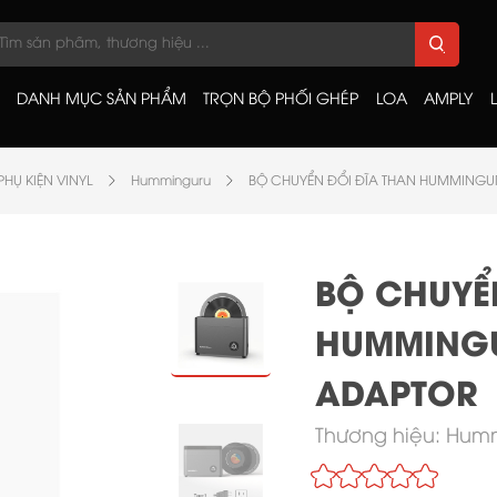
DANH MỤC SẢN PHẨM
TRỌN BỘ PHỐI GHÉP
LOA
AMPLY
PHỤ KIỆN VINYL
Humminguru
BỘ CHUYỂN ĐỔI ĐĨA THAN HUMMINGU
BỘ CHUYỂ
HUMMINGU
ADAPTOR
Thương hiệu:
Humm