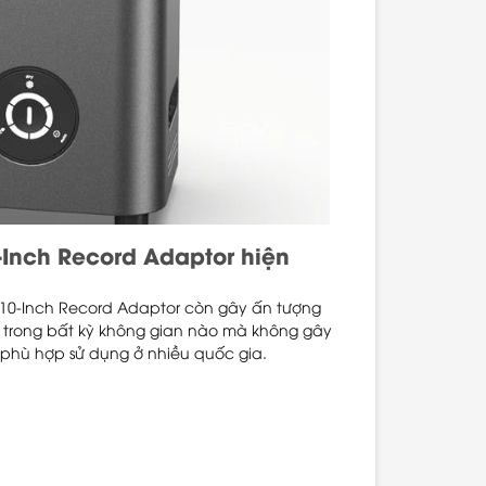
-Inch Record Adaptor hiện
 10-Inch Record Adaptor còn gây ấn tượng
t trong bất kỳ không gian nào mà không gây
, phù hợp sử dụng ở nhiều quốc gia.