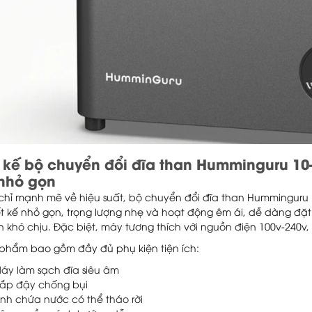
t kế bộ chuyển đổi đĩa than Humminguru 10
 nhỏ gọn
chỉ mạnh mẽ về hiệu suất, bộ chuyển đổi đĩa than Humminguru
iết kế nhỏ gọn, trọng lượng nhẹ và hoạt động êm ái, dễ dàng đặ
n khó chịu. Đặc biệt, máy tương thích với nguồn điện 100v-240v
 phẩm bao gồm đầy đủ phụ kiện tiện ích:
áy làm sạch đĩa siêu âm
ắp đậy chống bụi
ình chứa nước có thể tháo rời