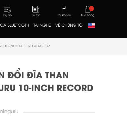
0
Dự án
Tin tức
Tài khoản
Giỏ hàng
LOA BLUETOOTH
TAI NGHE
VỀ CHÚNG TÔI
RU 10-INCH RECORD ADAPTOR
N ĐỔI ĐĨA THAN
RU 10-INCH RECORD
inguru