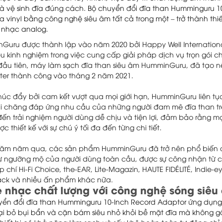
à vệ sinh đĩa đúng cách. Bộ chuyển đổi đĩa than Humminguru 1
a vinyl bằng công nghệ siêu âm tất cả trong một – trở thành thiế
nhạc analog.
Guru được thành lập vào năm 2020 bởi Happy Well International 
ều kinh nghiệm trong việc cung cấp giải pháp dịch vụ trọn gói
ầu tiên, máy làm sạch đĩa than siêu âm HumminGuru, đã tạo nê
arter thành công vào tháng 2 năm 2021.
húc đẩy bởi cam kết vượt qua mọi giới hạn, HumminGuru liên t
i chăng đáp ứng nhu cầu của những người đam mê đĩa than trên
ến trải nghiệm người dùng dễ chịu và tiện lợi, đảm bảo rằng
c thiết kế với sự chú ý tối đa đến từng chi tiết.
năm năm qua, các sản phẩm HumminGuru đã trở nên phổ biến đ
ự ngưỡng mộ của người dùng toàn cầu, được sự công nhận từ
 chí Hi-Fi Choice, the-EAR, Lite-Magazin, HAUTE FIDÉLITÉ, Indie-e
ck và nhiều ấn phẩm khác nữa.
 nhạc chất lượng với công nghệ sóng siêu
yển đổi đĩa than Humminguru 10-Inch Record Adaptor ứng dụng
oại bỏ bụi bẩn và cặn bám siêu nhỏ khỏi bề mặt đĩa mà không 