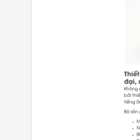
Thiế
đại,
Không 
bởi th
tiếng ồ
Bộ sản
M
N
B