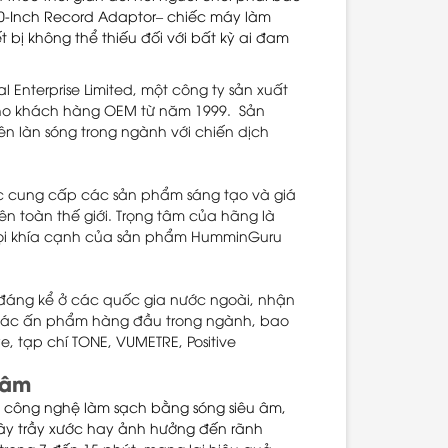
0-Inch Record Adaptor– chiếc máy làm
t bị không thể thiếu đối với bất kỳ ai đam
Enterprise Limited, một công ty sản xuất
 cho khách hàng OEM từ năm 1999. Sản
n làn sóng trong ngành với chiến dịch
ục cung cấp các sản phẩm sáng tạo và giá
 toàn thế giới. Trọng tâm của hãng là
 mọi khía cạnh của sản phẩm HumminGuru
áng kể ở các quốc gia nước ngoài, nhận
 các ấn phẩm hàng đầu trong ngành, bao
ye, tạp chí TONE, VUMETRE, Positive
 âm
 công nghệ làm sạch bằng sóng siêu âm,
gây trầy xước hay ảnh hưởng đến rãnh