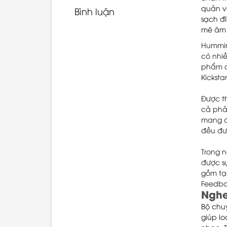
quản v
Bình luận
sạch đĩ
mê âm 
Hummin
có nhi
phẩm đ
Kickst
Được t
cả phả
mang đ
đều đượ
Trong 
được s
gồm tạp
Feedba
Nghe
Bộ chu
giúp l