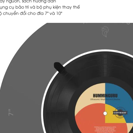
ây nguồn, sách hướng dẫn
ụng cụ bảo trì và bộ phụ kiện thay thế
ộ chuyển đổi cho đĩa 7" và 10"