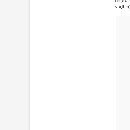
nhạc. T
vượt tr