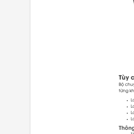
Tùy 
Bộ chu
từng k
L
L
L
L
Thông