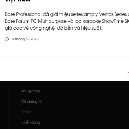
VIỆT NAM
Bose Professional đã giới thiệu series amply Veritas Ser
Bose Forum FC Multipurpose và loa karaoke ShowTime SK
giá cao về công nghệ, độ bền và hiệu suất.
9 tháng 6 - 2025
Khuyến mãi
Về chúng tôi
Tin tức
Tuyển dụng