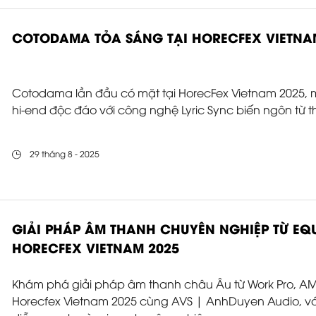
COTODAMA TỎA SÁNG TẠI HORECFEX VIETNA
Cotodama lần đầu có mặt tại HorecFex Vietnam 2025,
hi-end độc đáo với công nghệ Lyric Sync biến ngôn từ 
29 tháng 8 - 2025
GIẢI PHÁP ÂM THANH CHUYÊN NGHIỆP TỪ EQ
HORECFEX VIETNAM 2025
Khám phá giải pháp âm thanh châu Âu từ Work Pro, AMS
Horecfex Vietnam 2025 cùng AVS | AnhDuyen Audio, với h