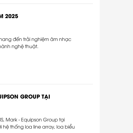
M 2025
 mang đến trải nghiệm âm nhạc
thành nghệ thuật.
UIPSON GROUP TẠI
, Mark - Equipson Group tại
ệ thống loa line array, loa biểu