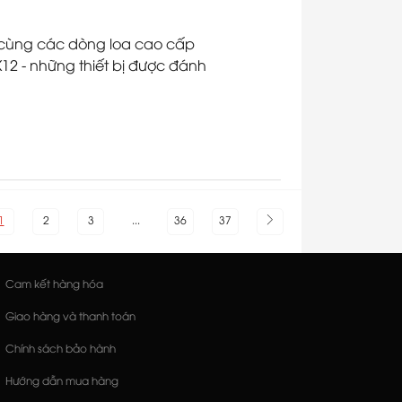
ies cùng các dòng loa cao cấp
12 - những thiết bị được đánh
1
2
3
...
36
37
Cam kết hàng hóa
Giao hàng và thanh toán
Chính sách bảo hành
Hướng dẫn mua hàng