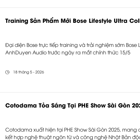
Training Sản Phẩm Mới Bose Lifestyle Ultra Co
Đại diện Bose trực tiếp training và trải nghiệm sớm Bose Li
AnhDuyen Audio trước ngày ra mắt chính thức 15/5
18 tháng 5 - 2026
Cotodama Tỏa Sáng Tại PHE Show Sài Gòn 20
Cotodama xuất hiện tại PHE Show Sài Gòn 2025, mang đ
kết hợp nghệ thuật ngôn từ và công nghệ Nhật Bản độ