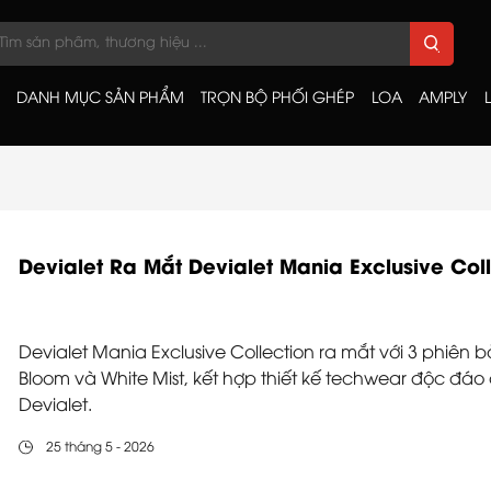
DANH MỤC SẢN PHẨM
TRỌN BỘ PHỐI GHÉP
LOA
AMPLY
Devialet Ra Mắt Devialet Mania Exclusive Col
Devialet Mania Exclusive Collection ra mắt với 3 phiên 
Bloom và White Mist, kết hợp thiết kế techwear độc đ
Devialet.
25 tháng 5 - 2026