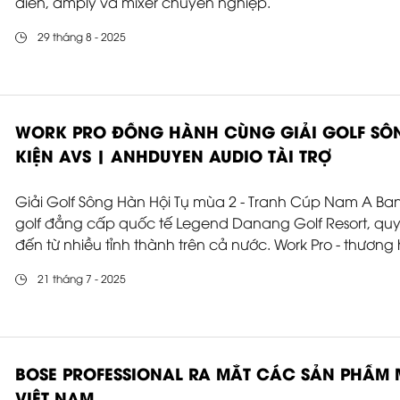
diễn, amply và mixer chuyên nghiệp.
29 tháng 8 - 2025
WORK PRO ĐỒNG HÀNH CÙNG GIẢI GOLF SÔNG
KIỆN AVS | ANHDUYEN AUDIO TÀI TRỢ
Giải Golf Sông Hàn Hội Tụ mùa 2 - Tranh Cúp Nam A Ban
golf đẳng cấp quốc tế Legend Danang Golf Resort, quy 
đến từ nhiều tỉnh thành trên cả nước. Work Pro - thươn
Nha, đã để lại dấu ấn mạnh mẽ với vai trò là Nhà tài t
21 tháng 7 - 2025
toàn bộ sự kiện, thông qua đơn vị phân phối tại Việt N
BOSE PROFESSIONAL RA MẮT CÁC SẢN PHẨM M