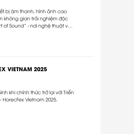
hiết bị âm thanh, hình ảnh cao
 không gian trải nghiệm độc
 of Sound” - nơi nghệ thuật và
EX VIETNAM 2025
 khi chính thức trở lại với Triển
 HorecFex Vietnam 2025.