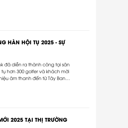
 HÀN HỘI TỤ 2025 - SỰ
k đã diễn ra thành công tại sân
tụ hơn 300 golfer và khách mời
g hiệu âm thanh đến từ Tây Ban
rợ hệ thống âm thanh chính cho
am - AVS | AnhDuyen Audio.
ỚI 2025 TẠI THỊ TRƯỜNG