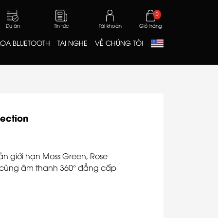
0
Dự án
Tin tức
Tài khoản
Giỏ hàng
LOA BLUETOOTH
TAI NGHE
VỀ CHÚNG TÔI
lection
bản giới hạn Moss Green, Rose
áo cùng âm thanh 360° đẳng cấp