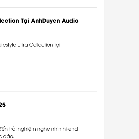
llection Tại AnhDuyen Audio
festyle Ultra Collection tại
25
ến trải nghiệm nghe nhìn hi-end
c đáo.