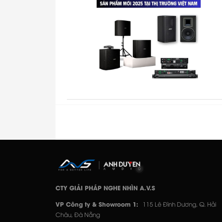
CTY GIẢI PHÁP NGHE NHÌN A.V.S
VP Công ty & Showroom 1:
115 Lê Đình Dương, Q. Hải
Châu, Đà Nẵng