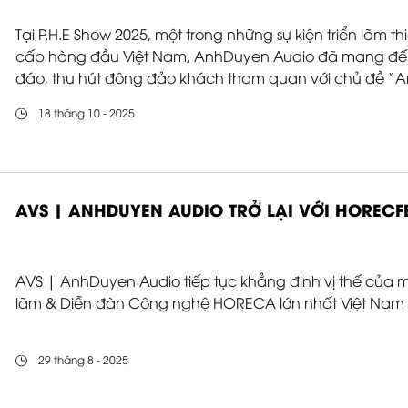
Tại P.H.E Show 2025, một trong những sự kiện triển lãm t
cấp hàng đầu Việt Nam, AnhDuyen Audio đã mang đến
đáo, thu hút đông đảo khách tham quan với chủ đề “Art
công nghệ hòa quyện trong từng thanh âm.
18 tháng 10 - 2025
AVS | ANHDUYEN AUDIO TRỞ LẠI VỚI HORECF
AVS | AnhDuyen Audio tiếp tục khẳng định vị thế của mình
lãm & Diễn đàn Công nghệ HORECA lớn nhất Việt Nam -
29 tháng 8 - 2025