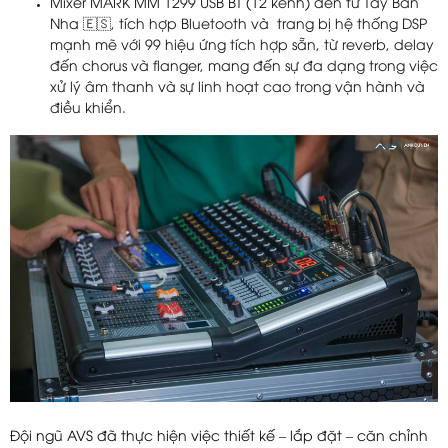
Mixer MARK MM 1299 USB BT (12 kênh) đến từ Tây Ban
Nha 🇪🇸, tích hợp Bluetooth và trang bị hệ thống DSP
mạnh mẽ với 99 hiệu ứng tích hợp sẵn, từ reverb, delay
đến chorus và flanger, mang đến sự đa dạng trong việc
xử lý âm thanh và sự linh hoạt cao trong vận hành và
điều khiển.
Đội ngũ AVS đã thực hiện việc thiết kế – lắp đặt – căn chỉnh