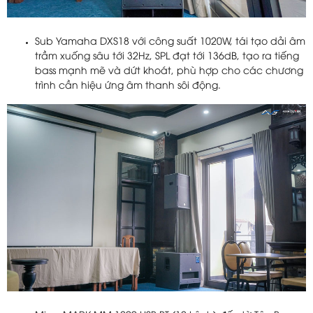
Sub Yamaha DXS18 với công suất 1020W, tái tạo dải âm
trầm xuống sâu tới 32Hz, SPL đạt tới 136dB, tạo ra tiếng
bass mạnh mẽ và dứt khoát, phù hợp cho các chương
trình cần hiệu ứng âm thanh sôi động.