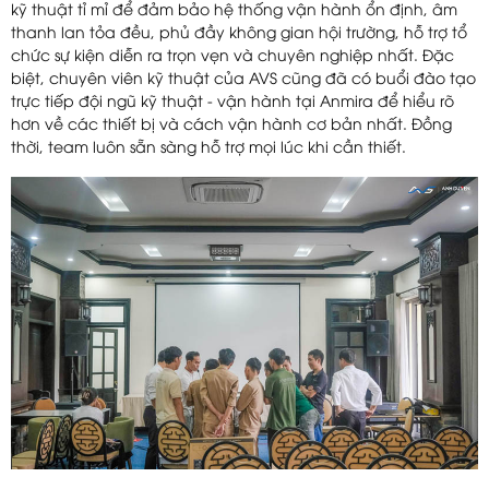
kỹ thuật tỉ mỉ để đảm bảo hệ thống vận hành ổn định, âm
thanh lan tỏa đều, phủ đầy không gian hội trường, hỗ trợ tổ
chức sự kiện diễn ra trọn vẹn và chuyên nghiệp nhất. Đặc
biệt, chuyên viên kỹ thuật của AVS cũng đã có buổi đào tạo
trực tiếp đội ngũ kỹ thuật - vận hành tại Anmira để hiểu rõ
hơn về các thiết bị và cách vận hành cơ bản nhất. Đồng
thời, team luôn sẵn sàng hỗ trợ mọi lúc khi cần thiết.