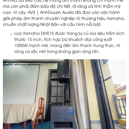
Anmira đã yêu cầu hệ thống âm thanh không chỉ mạnh mẽ
mà còn phải đảm bảo độ chi tiết, rõ ràng và tính thẩm mỹ
cao. Vì vậy, AVS | AnhDuyen Audio đã đưa vào vận hành
giải pháp âm thanh chuyên nghiệp từ thương hiệu Yamaha,
chuẩn chất lượng Nhật Bản với cấu hình nổi bật:
Loa Yamaha DHR15 được trang bị củ loa siêu trầm kích
thước 15 inch, tích hợp bộ khuếch đại công suất
1000W mạnh mẽ, mang đến âm thanh trung thực, rõ
ràng và sắc nét trong không gian rộng lớn.