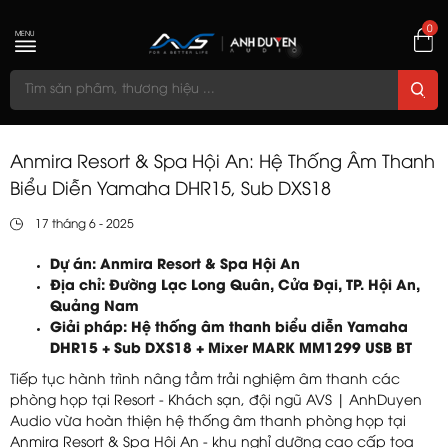
0
MENU
Anmira Resort & Spa Hội An: Hệ Thống Âm Thanh
Biểu Diễn Yamaha DHR15, Sub DXS18
17 tháng 6 - 2025
Dự án: Anmira Resort & Spa Hội An
Địa chỉ: Đường Lạc Long Quân, Cửa Đại, TP. Hội An,
Quảng Nam
Giải pháp: Hệ thống âm thanh biểu diễn Yamaha
DHR15 + Sub DXS18 + Mixer MARK MM1299 USB BT
Tiếp tục hành trình nâng tầm trải nghiệm âm thanh các
phòng họp tại Resort - Khách sạn, đội ngũ AVS | AnhDuyen
Audio vừa hoàn thiện hệ thống âm thanh phòng họp tại
Anmira Resort & Spa Hội An - khu nghỉ dưỡng cao cấp tọa