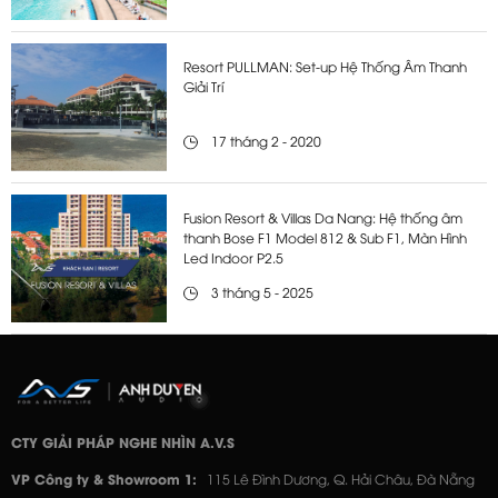
Resort PULLMAN: Set-up Hệ Thống Âm Thanh
Giải Trí
17 tháng 2 - 2020
Fusion Resort & Villas Da Nang: Hệ thống âm
thanh Bose F1 Model 812 & Sub F1, Màn Hình
Led Indoor P2.5
3 tháng 5 - 2025
CTY GIẢI PHÁP NGHE NHÌN A.V.S
VP Công ty & Showroom 1:
115 Lê Đình Dương, Q. Hải Châu, Đà Nẵng