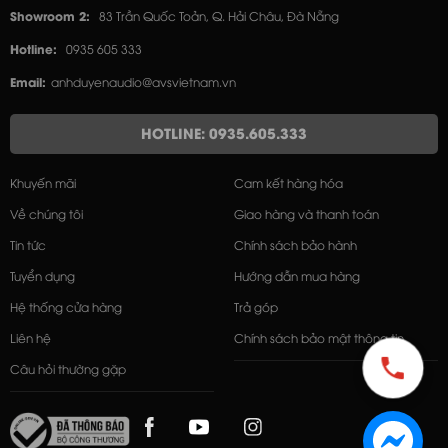
Showroom 2:
83 Trần Quốc Toản, Q. Hải Châu, Đà Nẵng
Hotline:
0935 605 333
Email:
anhduyenaudio@avsvietnam.vn
HOTLINE: 0935.605.333
Khuyến mãi
Cam kết hàng hóa
Về chúng tôi
Giao hàng và thanh toán
Tin tức
Chính sách bảo hành
Tuyển dụng
Hướng dẫn mua hàng
Hệ thống cửa hàng
Trả góp
Liên hệ
Chính sách bảo mật thông tin
Câu hỏi thường gặp