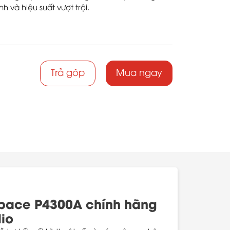
nh và hiệu suất vượt trội.
Trả góp
Mua ngay
Space P4300A chính hãng
io