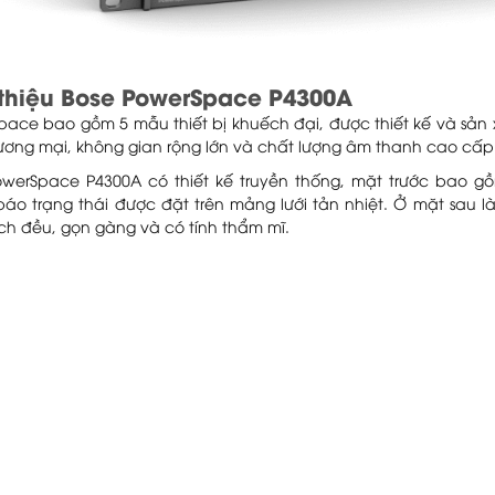
 thiệu Bose PowerSpace P4300A
pace bao gồm 5 mẫu thiết bị khuếch đại, được thiết kế và sản
ương mại, không gian rộng lớn và chất lượng âm thanh cao cấp
owerSpace P4300A có thiết kế truyền thống, mặt trước bao 
báo trạng thái được đặt trên mảng lưới tản nhiệt. Ở mặt sau 
ch đều, gọn gàng và có tính thẩm mĩ.