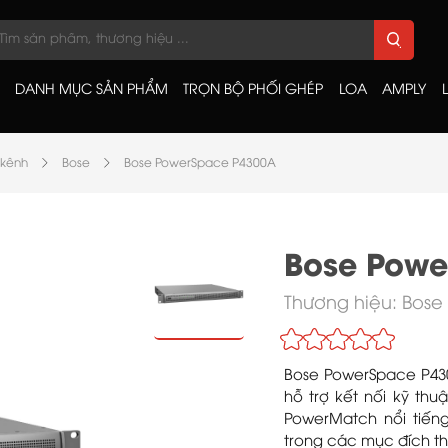
DANH MỤC SẢN PHẨM
TRỌN BỘ PHỐI GHÉP
LOA
AMPLY
 kênh
Bose
Bose PowerSpace P4300A
Bose Powe
Thương hiệu:
Bose
Bose PowerSpace P430
hỗ trợ kết nối kỹ th
PowerMatch nổi tiến
trong các mục đích t