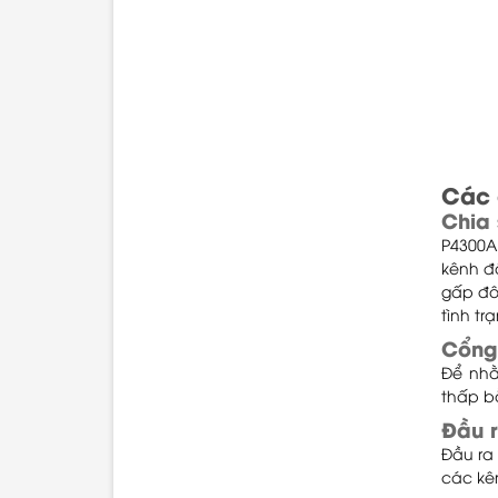
Các 
Chia
P4300A
kênh đ
gấp đô
tình tr
Cổng
Để nhằ
thấp bằ
Đầu 
Đầu ra
các kê