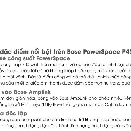
đặc điểm nổi bật trên Bose PowerSpace P4
 sẻ công suất PowerSpace
 cung cấp 300 watt trên mỗi kênh và có các đầu ra linh hoạt 
ầy đủ cho các tải có trở kháng thấp hoặc cao, mà không cần 
i ở một kênh. Đây là điểm cộng khi có thể điều chỉnh mức năn
ạng của thiết bị giúp âm thanh được đảm bảo trơn tru trong quá t
 vào Bose Amplink
m đơn giản hóa, cổng vào Bose AmpLink cho phép nhiều kênh
ng bộ xử lý tín hiệu (DSP) Bose thông qua một cáp Cat 5 duy nh
ra độc lập
 cung cấp công suất cho các kênh có trở kháng thấp hoặc cao
nh được hoạt động độc lập, tránh tình trạng hoạt động các kên