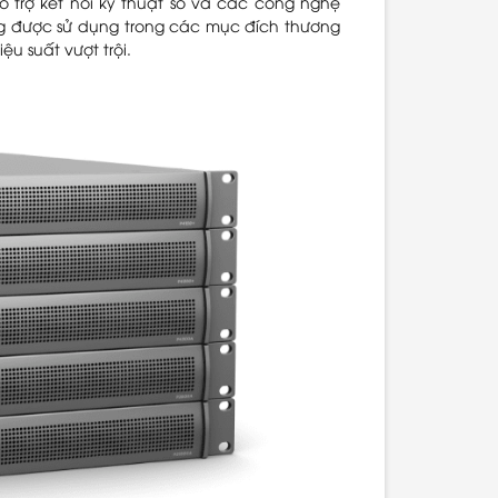
 trợ kết nối kỹ thuật số và các công nghệ
g được sử dụng trong các mục đích thương
u suất vượt trội.