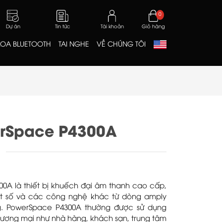
0
Dự án
Tin tức
Tài khoản
Giỏ hàng
LOA BLUETOOTH
TAI NGHE
VỀ CHÚNG TÔI
rSpace P4300A
0A là thiết bị khuếch đại âm thanh cao cấp,
uật số và các công nghệ khác từ dòng amply
g. PowerSpace P4300A thường được sử dụng
hương mại như nhà hàng, khách sạn, trung tâm