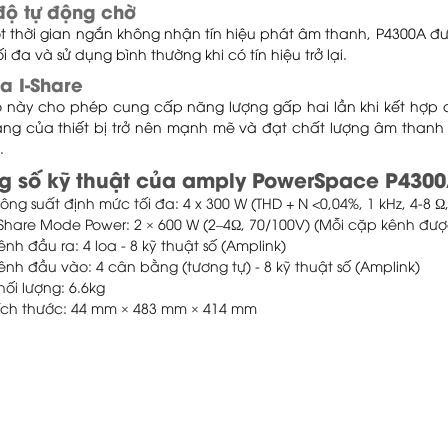
độ tự động chờ
t thời gian ngắn không nhận tín hiệu phát âm thanh, P4300A đượ
i đa và sử dụng bình thường khi có tín hiệu trở lại.
a I-Share
 này cho phép cung cấp năng lượng gấp hai lần khi kết hợp d
ăng của thiết bị trở nên mạnh mẽ và đạt chất lượng âm thanh t
.
g số kỹ thuật của amply PowerSpace P430
ông suất định mức tối đa: 4 x 300 W (THD + N <0,04%, 1 kHz, 4-8 Ω,
-Share Mode Power: 2 × 600 W (2–4Ω, 70/100V) (Mỗi cặp kênh đượ
ênh đầu ra: 4 loa - 8 kỹ thuật số (Amplink)
ênh đầu vào: 4 cân bằng (tương tự) - 8 kỹ thuật số (Amplink)
hối lượng: 6.6kg
ích thước: 44 mm × 483 mm × 414 mm