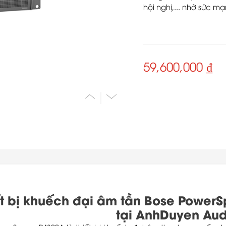
hội nghị,... nhờ sức mạ
59,600,000 ₫
ết bị khuếch đại âm tần Bose Power
tại AnhDuyen Aud