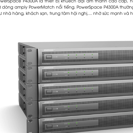
owerSpace P4300A là thiết bị khuếch đại âm thanh cao cấp, hỗ
ừ dòng amply PowerMatch nổi tiếng. PowerSpace P4300A thườn
 nhà hàng, khách sạn, trung tâm hội nghị,... nhờ sức mạnh và hiệ