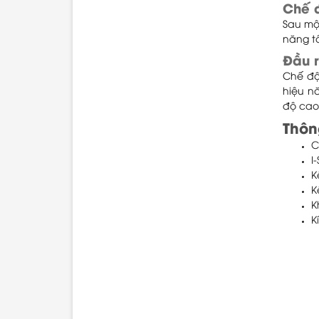
Chế 
Sau mộ
năng tố
Đầu r
Chế độ
hiệu n
độ cao
Thôn
C
I
K
K
K
K