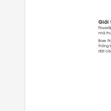
Giới
PowerS
nhà th
Bose P
thông 
đặt cá