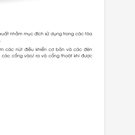
 xuất nhằm mục đích sử dụng trong các tòa
.
gồm các nút điều khiển cơ bản và các đèn
là các cổng vào/ ra và cổng thoát khi được