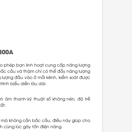
300A
cho phép bạn linh hoạt cung cấp năng lượng
bắc cầu và thậm chí có thể đẩy năng lượng
g lượng đầu vào ở mỗi kênh, kiểm soát được
rình biểu diễn lâu dài.
 âm thanh kỹ thuật số không nén, độ trễ
ất.
 mà không cần bắc cầu, điều này giúp cho
h cùng lúc gây tốn điện năng.