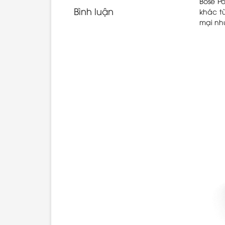
Bose P
Bình luận
khác t
mại như