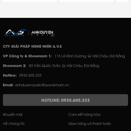
CTY GIẢI PHÁP NGHE NHÌN A.V.S
VP Công ty & Showroom 1:
115 Lê Đình Dương, Q. Hải Châu, Đà Nẵng
Showroom 2:
83 Trần Quốc Toản, Q. Hải Châu, Đà Nẵng
Hotline:
0935 605 333
Email:
anhduyenaudio@avsvietnam.vn
HOTLINE: 0935.605.333
Khuyến mãi
Cam kết hàng hóa
Về chúng tôi
Giao hàng và thanh toán