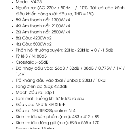
Model: V4.25
Nguồn ra: (AC 220v / 50Hz. +/- 10%. Tất cả các kênh
điều khiển công suất đầu ra, THD = 1%)
8Ω Âm thanh nổi: 1300W x4
4Ω Âm thanh nổi: 2100W x4
2Ω Âm thanh nổi: 2500W x4
8Ω Cầu: 4200W x2
4Ω Cầu: 5000W x2
Phản hồi thường xuyên: 20Hz - 20kHz, + 0 / -1.5dB
Tỷ lệ S / N: 80dB
Crosstalk: > 65dB
Độ nhạy đầu vào: 26dB / 32dB / 38dB / 0.775V / 1V /
1.4V
Trở kháng đầu vào (bal / unbal): 20kΩ / 10kΩ
Tăng điện áp (8Ω): 42,3dB
Mạch đầu ra: Lớp I
Làm mát: Luồng khí từ trước ra sau
Đầu vào: NEUTRIK® XLR-F
Đầu ra: NEUTRIK®Speakon NL4
Kích thước sản phẩm (mm): 483 x 412 x 89
Kích thước đóng gói (mm): 595 x 565 x 170