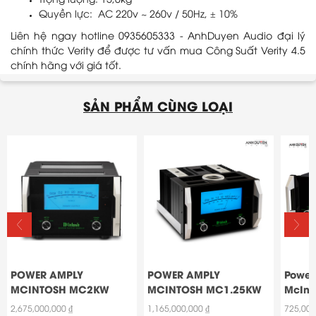
Trọng lượng: 15,6kg
Quyền lực: AC 220v ~ 260v / 50Hz, ± 10%
Liên hệ ngay hotline 0935605333 - AnhDuyen Audio đại lý
chính thức Verity để được tư vấn mua Công Suất Verity 4.5
chính hãng với giá tốt.
SẢN PHẨM CÙNG LOẠI
POWER AMPLY
POWER AMPLY
Power 
MCINTOSH MC2KW
MCINTOSH MC1.25KW
McInt
2,675,000,000 ₫
1,165,000,000 ₫
725,000