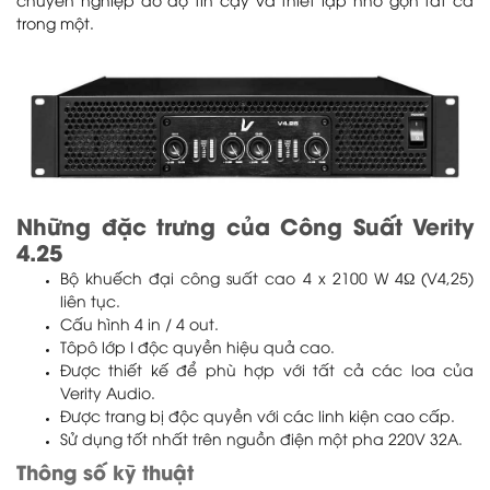
chuyên nghiệp do độ tin cậy và thiết lập nhỏ gọn tất cả
trong một.
Những đặc trưng của Công Suất Verity
4.25
Bộ khuếch đại công suất cao 4 x 2100 W 4Ω (V4,25)
liên tục.
Cấu hình 4 in / 4 out.
Tôpô lớp I độc quyền hiệu quả cao.
Được thiết kế để phù hợp với tất cả các loa của
Verity Audio.
Được trang bị độc quyền với các linh kiện cao cấp.
Sử dụng tốt nhất trên nguồn điện một pha 220V 32A.
Thông số kỹ thuật