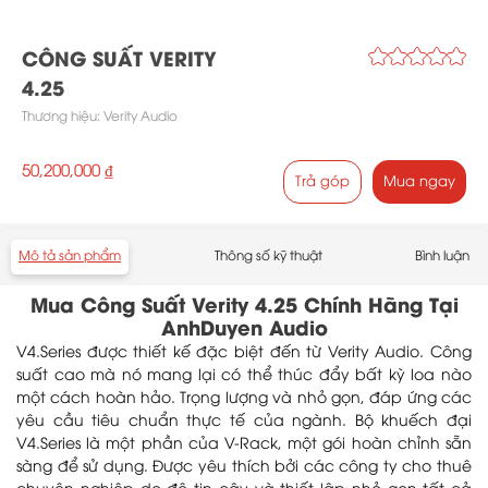
CÔNG SUẤT VERITY
4.25
Thương hiệu:
Verity Audio
50,200,000 ₫
Trả góp
Mua ngay
Mô tả sản phẩm
Thông số kỹ thuật
Bình luận
Mua Công Suất Verity 4.25 Chính Hãng Tại
AnhDuyen Audio
V4.Series được thiết kế đặc biệt đến từ Verity Audio. Công
suất cao mà nó mang lại có thể thúc đẩy bất kỳ loa nào
một cách hoàn hảo. Trọng lượng và nhỏ gọn, đáp ứng các
yêu cầu tiêu chuẩn thực tế của ngành. Bộ khuếch đại
V4.Series là một phần của V-Rack, một gói hoàn chỉnh sẵn
sàng để sử dụng. Được yêu thích bởi các công ty cho thuê