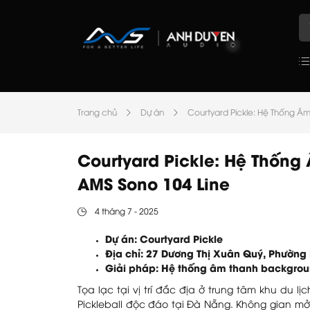
Trang chủ
Dự án
Courtyard Pickle: Hệ Thống Â
Courtyard Pickle: Hệ Thốn
AMS Sono 104 Line
4 tháng 7 - 2025
Dự án: Courtyard Pickle
Địa chỉ: 27 Dương Thị Xuân Quý, Phườn
Giải pháp: Hệ thống âm thanh backgro
Tọa lạc tại vị trí đắc địa ở trung tâm khu du lị
Pickleball độc đáo tại Đà Nẵng. Không gian mở