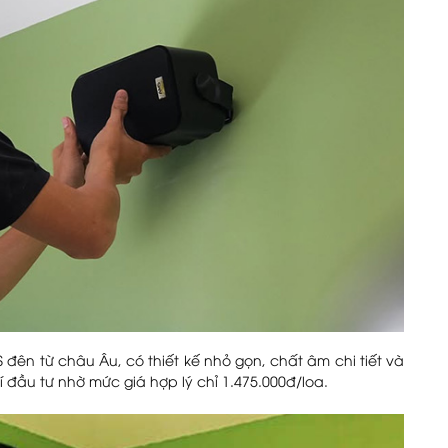
đên từ châu Âu, có thiết kế nhỏ gọn, chất âm chi tiết và
 đầu tư nhờ mức giá hợp lý chỉ 1.475.000đ/loa.