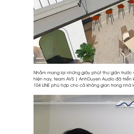
Nhằm mang lại những giây phút thư giãn trước v
hiện nay, team AVS | AnhDuyen Audio đã triển
104 LINE phù hợp cho cả không gian trong nhà l