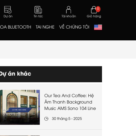
0
Dự án
Tin tức
Tài khoản
Giỏ hàng
LOA BLUETOOTH
TAI NGHE
VỀ CHÚNG TÔI
Dự án khác
Our Tea And Coffee: Hệ
Âm Thanh Background
Music AMS Sono 104 Line
30 tháng 5 - 2025