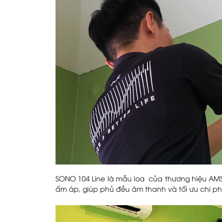
SONO 104 Line là mẫu loa của thương hiệu AMS 
ấm áp, giúp phủ đều âm thanh và tối ưu chi phí