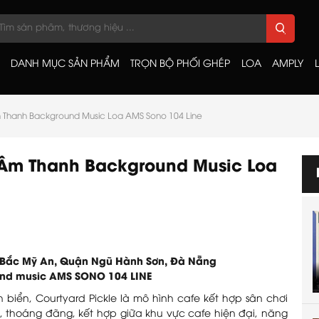
DANH MỤC SẢN PHẨM
TRỌN BỘ PHỐI GHÉP
LOA
AMPLY
m Thanh Background Music Loa AMS Sono 104 Line
g Âm Thanh Background Music Loa
g Bắc Mỹ An, Quận Ngũ Hành Sơn, Đà Nẵng
und music AMS SONO 104 LINE
ch biển, Courtyard Pickle là mô hình cafe kết hợp sân chơi
, thoáng đãng, kết hợp giữa khu vực cafe hiện đại, năng