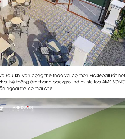
à sau khi vận động thể thao với bộ môn Pickleball rất hot
 khai hệ thống âm thanh background music loa AMS SONO
ẫn ngoài trời có mái che.