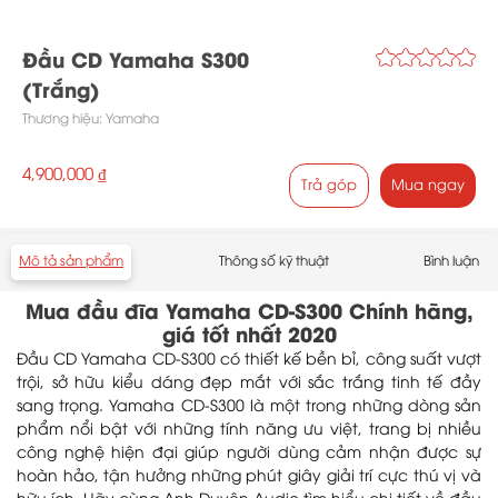
Đầu CD Yamaha S300
(Trắng)
Thương hiệu:
Yamaha
4,900,000 ₫
Trả góp
Mua ngay
Mô tả sản phẩm
Thông số kỹ thuật
Bình luận
Mua đầu đĩa Yamaha CD-S300 Chính hãng,
giá tốt nhất 2020
Đầu CD Yamaha CD-S300 có thiết kế bền bỉ, công suất vượt
trội, sở hữu kiểu dáng đẹp mắt với sắc trắng tinh tế đầy
sang trọng. Yamaha CD-S300 là một trong những dòng sản
phẩm nổi bật với những tính năng ưu việt, trang bị nhiều
công nghệ hiện đại giúp người dùng cảm nhận được sự
hoàn hảo, tận hưởng những phút giây giải trí cực thú vị và