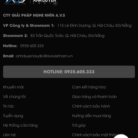
CTY GIẢI PHÁP NGHE NHÌN A.V.S
VP Công ty & Showroom 1:
115 Lê Đình Dương, Q. Hải Châu, Đà Nẵng
Showroom 2:
83 Trần Quốc Toản, Q. Hải Châu, Đà Nẵng
Hotline:
0935 605 333
Email:
anhduyenaudio@avsvietnam.vn
HOTLINE: 0935.605.333
Khuyến mãi
Cam kết hàng hóa
Về chúng tôi
Giao hàng và thanh toán
Tin tức
Chính sách bảo hành
Tuyển dụng
Hướng dẫn mua hàng
Hệ thống cửa hàng
Trả góp
Liên hệ
Chính sách bảo mật thông tin