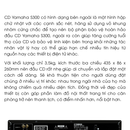
CD Yamaha S300 có hình dạng bên ngoài là một hình hộp
chữ nhật với các cạnh sắc nét, hãng sử dụng vỏ khung
nhôm cứng chắc để tạo nên bộ phận bảo vệ hoàn hảo
đầu CD Yamaha S300, ngoài ra còn giúp tăng cường tuổi
thọ của CD và bảo vệ linh kiện bên trong khỏi những tác
nhân vật lý hay có thể giúp hạn chế nhiễu tín hiệu từ
nguồn hay các thiết bị điện tử khác.
Với khối lượng chỉ 3,5kg, kích thước ba chiều 435 x 86 x
260mm nên đầu CD rất nhẹ giúp di chuyển và lắp đặt một
cách dễ dàng. Sẽ khá thuận tiện cho người dùng đặt
chúng ở nhiều vị trí khác nhau trong ngôi nhà của họ mà
không chiếm quá nhiều diện tích. Đồng thời vẻ đẹp của
thiết bị còn góp phần làm đồ nội thất trang trí cho căn
phòng trở nên thanh lịch, có điểm nhấn hơn, nổi bật hơn.