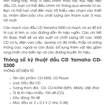
tính năng này, thay vì điều chỉnh thao tác trực tiếp trên
đầu CD, bạn có thể điều chỉnh nó thông qua remote từ xa.
Bạn có thể hạn chế đến mức tối thiểu việc chạm vào thiết
bị, nhằm đảm bảo cho chất lượng âm thanh luôn ở mức
tốt nhất.
Các mạch của đầu CD Yamaha S300 có mạch và sơ đồ bố
trí cực kì tinh vi, các đường dẫn tín hiệu ngắn. Các chi tiết
thì được thiết kế và sản xuất có chất lượng rất cao. S300
CD có tụ điện cao cấp, opamp có độ nhiễu thấp và băng
thông cao, ngoài ra còn được bổ sung thêm vật liệu giảm
rung chấn cho biến áp và các đường truyền tín hiệu.
Thông số kỹ thuật đầu CD Yamaha CD-
S300
THÔNG SỐ ĐIỆN TỬ:
Tên sản phẩm: CD-S300, CD Player
Loại: Đầu đĩa CD
Tương thích đĩa: CD, CD-R/RW (MP3, WMA), USB, iPod
Tỷ lệ tín hiệu-nhiễu: 105 dB (CD)
Dãy động: 96 dB
Mức đầu ra: 2 ± 0,3 V (1 kHz, 0 dB)