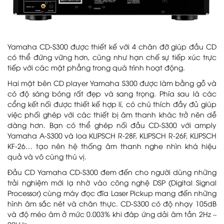
Yamaha CD-S300 được thiết kế với 4 chân đỡ giúp đầu CD
có thể đứng vững hơn, cũng như hạn chế sự tiếp xúc trực
tiếp với các mặt phẳng trong quá trình hoạt động.
Hai mặt bên CD player Yamaha S300 được làm bằng gỗ và
có độ sáng bóng rất đẹp và sang trọng. Phía sau là các
cổng kết nối được thiết kế hợp lí, có chú thích đầy đủ giúp
việc phối ghép với các thiết bị âm thanh khác trở nên dễ
dàng hơn. Bạn có thể ghép nối đầu CD-S300 với amply
Yamaha A-S300 và loa KLIPSCH R-28F, KLIPSCH R-26F, KLIPSCH
KF-26… tạo nên hệ thống âm thanh nghe nhìn khá hiệu
quả và vô cùng thú vị.
Đầu CD Yamaha CD-S300 đem đến cho người dùng những
trải nghiệm mới lạ nhờ vào công nghệ DSP (Digital Signal
Processor) cùng máy đọc đĩa Laser Pickup mang đến những
hình âm sắc nét và chân thực. CD-S300 có độ nhạy 105dB
và độ méo âm ở mức 0.003% khi đáp ứng dải âm tần 2Hz –