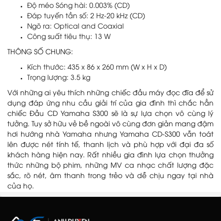
Độ méo Sóng hài: 0.003% (CD)
Đáp tuyến tần số: 2 Hz-20 kHz (CD)
Ngõ ra: Optical and Coaxial
Công suất tiêu thụ: 13 W
THÔNG SỐ CHUNG:
Kích thước: 435 x 86 x 260 mm (W x H x D)
Trọng lượng: 3.5 kg
Với những ai yêu thích những chiếc đầu máy đọc đĩa để sử
dụng đáp ứng nhu cầu giải trí của gia đình thì chắc hẳn
chiếc Đầu CD Yamaha S300 sẽ là sự lựa chọn vô cùng lý
tưởng. Tuy sở hữu vẻ bề ngoài vô cùng đơn giản mang đậm
hơi hướng nhà Yamaha nhưng Yamaha CD-S300 vẫn toát
lên được nét tính tế, thanh lịch và phù hợp với đại đa số
khách hàng hiện nay. Rất nhiều gia đình lựa chọn thưởng
thức những bộ phim, những MV ca nhạc chất lượng đặc
sắc, rõ nét, âm thanh trong trẻo và dễ chịu ngay tại nhà
của họ.