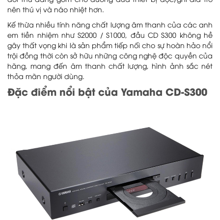
đối thủ đáng gờm cho đường đua thiết bị đọc/ghi đĩa trở
nên thú vị và náo nhiệt hơn.
Kế thừa nhiều tính năng chất lượng âm thanh của các anh
em tiền nhiệm như S2000 / S1000, đầu CD S300 không hề
gây thất vọng khi là sản phẩm tiếp nối cho sự hoàn hảo nổi
trội đồng thời còn sở hữu những công nghệ độc quyền của
hãng, mang đến âm thanh chất lượng, hình ảnh sắc nét
thỏa mãn người dùng.
Đặc điểm nổi bật của Yamaha CD-S300