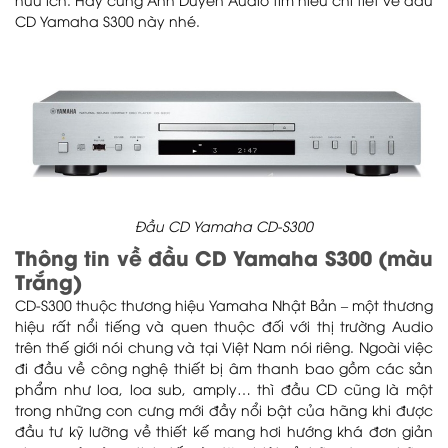
hữu ích. Hãy cùng Anh Duyên Audio tìm hiểu chi tiết về đầu
CD Yamaha S300 này nhé.
Đầu CD Yamaha CD-S300
Thông tin về đầu CD Yamaha S300 (màu
Trắng)
CD-S300 thuộc thương hiệu Yamaha Nhật Bản – một thương
hiệu rất nổi tiếng và quen thuộc đối với thị trường Audio
trên thế giới nói chung và tại Việt Nam nói riêng. Ngoài việc
đi đầu về công nghệ thiết bị âm thanh bao gồm các sản
phẩm như loa, loa sub, amply… thì đầu CD cũng là một
trong những con cưng mới đầy nổi bật của hãng khi được
đầu tư kỹ lưỡng về thiết kế mang hơi hướng khá đơn giản