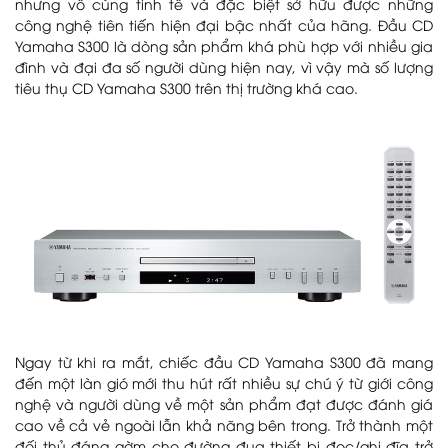
nhưng vô cùng tinh tế và đặc biệt sở hữu được những
công nghệ tiên tiến hiện đại bậc nhất của hãng. Đầu CD
Yamaha S300 là dòng sản phẩm khá phù hợp với nhiều gia
đình và đại đa số người dùng hiện nay, vì vậy mà số lượng
tiêu thụ CD Yamaha S300 trên thị trường khá cao.
Ngay từ khi ra mắt, chiếc đầu CD Yamaha S300 đã mang
đến một làn gió mới thu hút rất nhiều sự chú ý từ giới công
nghệ và người dùng về một sản phẩm đạt được đánh giá
cao về cả vẻ ngoài lẫn khả năng bên trong. Trở thành một