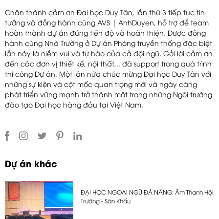
Chân thành cảm ơn Đại học Duy Tân, lần thứ 3 tiếp tục tin
tưởng và đồng hành cùng AVS | AnhDuyen, hỗ trợ để team
hoàn thành dự án đúng tiến độ và hoàn thiện. Được đồng
hành cùng Nhà Trường ở Dự án Phòng truyền thống đặc biệt
lần này là niềm vui và tự hào của cả đội ngũ. Gởi lời cảm ơn
đến các đơn vị thiết kế, nội thất,.. đã support trong quá trình
thi công Dự án. Một lần nữa chúc mừng Đại học Duy Tân với
những sự kiện và cột mốc quan trọng mới và ngày càng
phát triển vững mạnh trở thành một trong những Ngôi trường
đào tạo Đại học hàng đầu tại Việt Nam.
Dự án khác
ĐẠI HỌC NGOẠI NGỮ ĐÀ NẴNG: Âm Thanh Hội
Trường - Sân Khấu