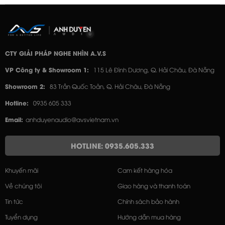
CTY GIẢI PHÁP NGHE NHÌN A.V.S
VP Công ty & Showroom 1:
115 Lê Đình Dương, Q. Hải Châu, Đà Nẵng
Showroom 2:
83 Trần Quốc Toản, Q. Hải Châu, Đà Nẵng
Hotline:
0935 605 333
Email:
anhduyenaudio@avsvietnam.vn
HOTLINE: 0935.605.333
Khuyến mãi
Cam kết hàng hóa
Về chúng tôi
Giao hàng và thanh toán
Tin tức
Chính sách bảo hành
Tuyển dụng
Hướng dẫn mua hàng