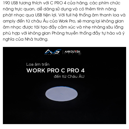
190 USB tương thích với C PRO 4 của hãng, các phím chức
năng trực quan, dễ dàng sử dụng và có thêm tính năng
phát nhạc qua USB tiện lợi. Với full hệ thống âm thanh loa và
amply đến từ châu Âu của Work Pro, sẽ mang lại không gian
âm nhạc được tái tạo đầy cảm xúc và nhẹ nhàng sâu lắng
phù hợp với không gian Phòng truyền thống đầy tự hào và ý
nghĩa của Nhà trường.