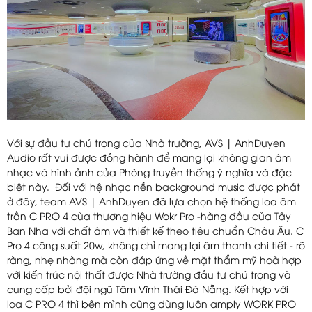
Với sự đầu tư chú trọng của Nhà trường, AVS | AnhDuyen
Audio rất vui được đồng hành để mang lại không gian âm
nhạc và hình ảnh của Phòng truyền thống ý nghĩa và đặc
biệt này. Đối với hệ nhạc nền background music được phát
ở đây, team AVS | AnhDuyen đã lựa chọn hệ thống loa âm
trần C PRO 4 của thương hiệu Wokr Pro -hàng đầu của Tây
Ban Nha với chất âm và thiết kế theo tiêu chuẩn Châu Âu. C
Pro 4 công suất 20w, không chỉ mang lại âm thanh chi tiết - rõ
ràng, nhẹ nhàng mà còn đáp ứng về mặt thẩm mỹ hoà hợp
với kiến trúc nội thất được Nhà trường đầu tư chú trọng và
cung cấp bởi đội ngũ Tâm Vĩnh Thái Đà Nẵng. Kết hợp với
loa C PRO 4 thì bên mình cũng dùng luôn amply WORK PRO