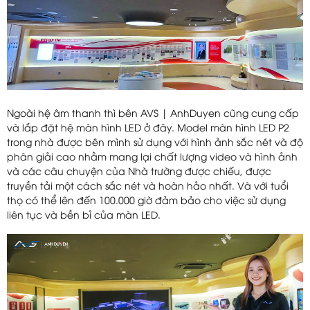
Ngoài hệ âm thanh thì bên AVS | AnhDuyen cũng cung cấp
và lắp đặt hệ màn hình LED ở đây. Model màn hình LED P2
trong nhà được bên mình sử dụng với hình ảnh sắc nét và độ
phân giải cao nhằm mang lại chất lượng video và hình ảnh
và các câu chuyện của Nhà trường được chiếu, được
truyền tải một cách sắc nét và hoàn hảo nhất. Và với tuổi
thọ có thể lên đến 100.000 giờ đảm bảo cho việc sử dụng
liên tục và bền bỉ của màn LED.