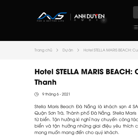
Trang chủ
Dự án
Hotel STELLA MARIS BEACH: C
Hotel STELLA MARIS BEACH:
Thanh
9 tháng 6 - 2021
Stella Maris Beach Đà Nẵng là khách sạn 4 S
Quận Sơn Trà, Thành phố Đà Nẵng. Stella Mari
từ biển. Tận hưởng kì nghỉ hay chuyến công t
biển và tận hưởng những giai điệu yêu thích 
mong muốn mang đến cho quý khách.