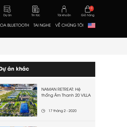
0
Dự án
Tin tức
Tài khoản
Giỏ hàng
LOA BLUETOOTH
TAI NGHE
VỀ CHÚNG TÔI
Dự án khác
NAMAN RETREAT: Hệ
thống Âm Thanh 20 VILLA
17 tháng 2 - 2020