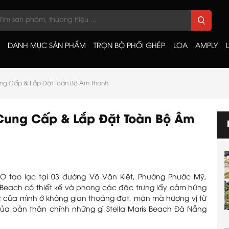
DANH MỤC SẢN PHẨM
TRỌN BỘ PHỐI GHÉP
LOA
AMPLY
ung Cấp & Lắp Đặt Toàn Bộ Âm Thanh
 Cung Cấp & Lắp Đặt Toàn Bộ Âm
AO tạo lạc tại 03 đường Võ Văn Kiệt, Phường Phước Mỹ,
s Beach có thiết kế và phong các đặc trưng lấy cảm hứng
ác của mình ở không gian thoáng đạt, mặn mà hương vị từ
của bản thân chính những gì Stella Maris Beach Đà Nẵng