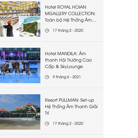
Hotel ROYAL HOIAN
MGALLERY COLLECTION:
Toàn bộ Hệ Thống Âm
thanh Cao cấp
17 tháng 2 - 2020
Hotel MANDILA: Âm
thanh Hội Trường Cao
Cấp & SkyLounge
9 tháng 6 - 2021
Resort PULLMAN: Set-up
Hệ Thống Âm Thanh Giải
Trí
17 tháng 2 - 2020