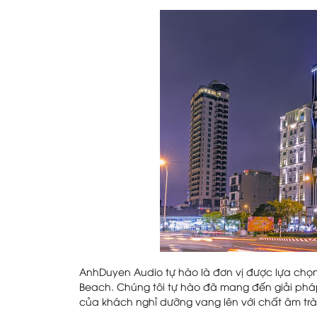
AnhDuyen Audio tự hào là đơn vị được lựa chọn 
Beach. Chúng tôi tự hào đã mang đến giải pháp
của khách nghỉ dưỡng vang lên với chất âm tr