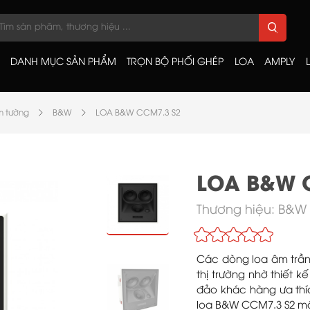
DANH MỤC SẢN PHẨM
TRỌN BỘ PHỐI GHÉP
LOA
AMPLY
m tường
B&W
LOA B&W CCM7.3 S2
LOA B&W 
Thương hiệu:
B&W
Các dòng loa âm trần
thị trường nhờ thiết 
đảo khác hàng ưa thí
loa B&W CCM7.3 S2 mộ