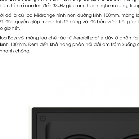
 âm tần số cao lên đến 33kHz giúp âm thanh nghe rõ ràng, trong
ới đó là củ loa Midrange hình nón đường kính 100mm, màng 
ST độc quyền giúp mang lại độ cứng và độ bền vượt trội giúp 
 giờ hết.
 loa Bass với màng loa chế tác từ Aerofoil profile dày ở phần 
kính 130mm. Đem đến khả năng phản hồi dải âm trầm xuống 
 nhanh chóng.