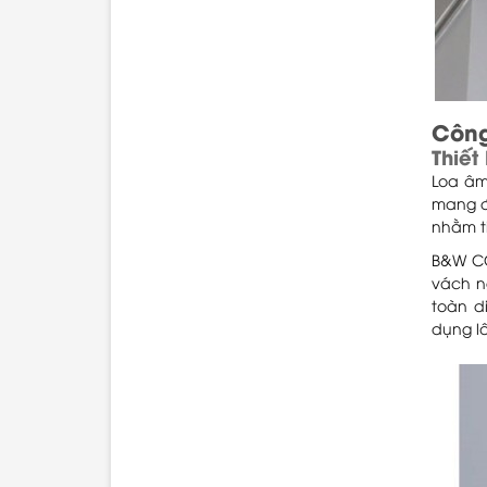
Công
Thiết 
Loa âm
mang đ
nhằm t
B&W CC
vách n
toàn d
dụng lâ