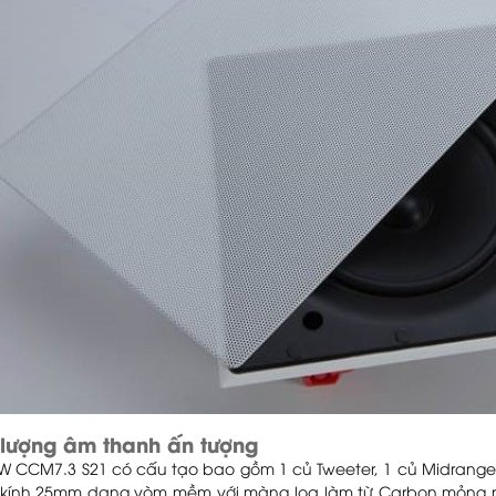
lượng âm thanh ấn tượng
W CCM7.3 S21 có cấu tạo bao gồm 1 củ Tweeter, 1 củ Midrange v
kính 25mm dạng vòm mềm với màng loa làm từ Carbon mỏng 