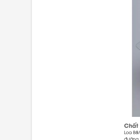
Chất 
Loa B&
đường 