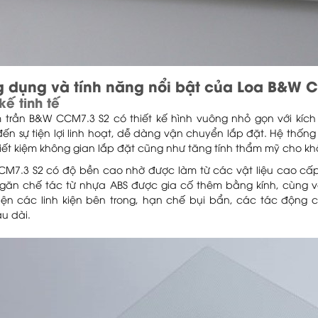
 dụng và tính năng nổi bật của Loa B&W 
kế tinh tế
 trần B&W CCM7.3 S2 có thiết kế hình vuông nhỏ gọn với kích
ến sự tiện lợi linh hoạt, dễ dàng vận chuyển lắp đặt. Hệ thống
iết kiệm không gian lắp đặt cũng như tăng tính thẩm mỹ cho kh
M7.3 S2 có độ bền cao nhờ được làm từ các vật liệu cao cấp
găn chế tác từ nhựa ABS được gia cố thêm bằng kính, cùng 
iện các linh kiện bên trong, hạn chế bụi bẩn, các tác động c
u dài.