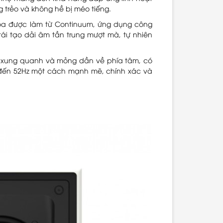
 trẻo và không hề bị méo tiếng.
loa được làm từ Continuum, ứng dụng công
tái tạo dải âm tần trung mượt mà, tự nhiên
rìa xung quanh và mỏng dần về phía tâm, có
đến 52Hz một cách mạnh mẽ, chính xác và