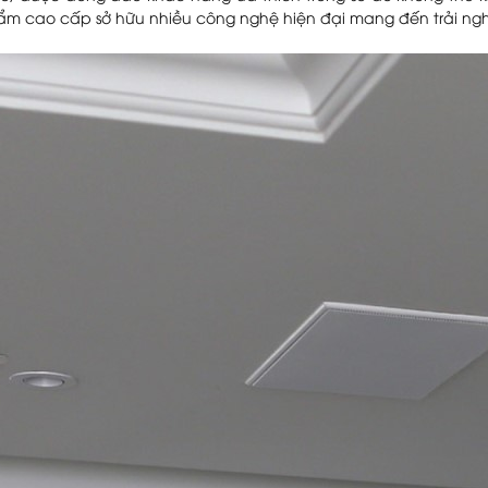
ẩm cao cấp sở hữu nhiều công nghệ hiện đại mang đến trải n