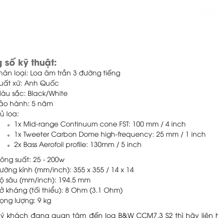
 số kỹ thuật:
hân loại: Loa âm trần 3 đường tiếng
uất xứ: Anh Quốc
àu sắc: Black/White
ảo hành: 5 năm
ủ loa:
1x Mid-range Continuum cone FST: 100 mm / 4 inch
1x Tweeter Carbon Dome high-frequency: 25 mm / 1 inch
2x Bass Aerofoil profile: 130mm / 5 inch
ông suất: 25 - 200w
ường kính (mm/inch): 355 x 355 / 14 x 14
ộ sâu (mm/inch): 194.5 mm
rở kháng (tối thiểu): 8 Ohm (3.1 Ohm)
rọng lượng: 9 kg
ý khách đang quan tâm đến loa B&W CCM7.3 S2 thì hãy liên h