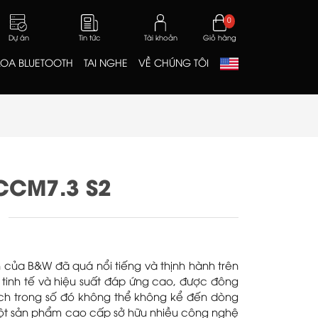
0
Dự án
Tin tức
Tài khoản
Giỏ hàng
LOA BLUETOOTH
TAI NGHE
VỀ CHÚNG TÔI
CCM7.3 S2
 của B&W đã quá nổi tiếng và thịnh hành trên
kế tinh tế và hiệu suất đáp ứng cao, được đông
ch trong số đó không thể không kể đến dòng
t sản phẩm cao cấp sở hữu nhiều công nghệ