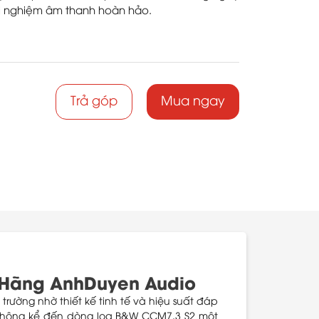
ải nghiệm âm thanh hoàn hảo.
Trả góp
Mua ngay
 Hãng AnhDuyen Audio
rường nhờ thiết kế tinh tế và hiệu suất đáp
 không kể đến dòng loa B&W CCM7.3 S2 một