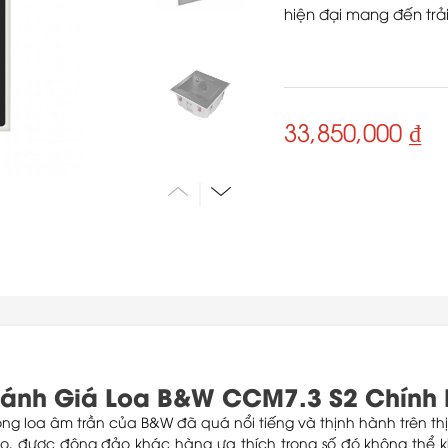
hiện đại mang đến tr
33,850,000 ₫
ánh Giá Loa B&W CCM7.3 S2 Chính
g loa âm trần của B&W đã quá nổi tiếng và thịnh hành trên thị t
o, được đông đảo khác hàng ưa thích trong số đó không thể