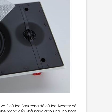
à 2 củ loa Bass trong đó củ loa Tweeter có
nhẹ mang đến khả năng đáp ứng linh hoạt