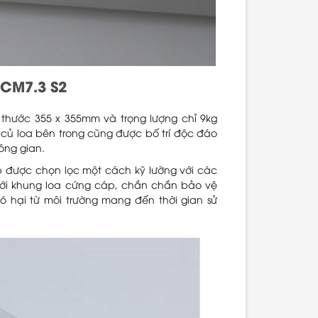
CCM7.3 S2
 thước 355 x 355mm và trọng lượng chỉ 9kg
 củ loa bên trong cũng được bố trí độc đáo
ông gian.
 được chọn lọc một cách kỹ lưỡng với các
với khung loa cứng cáp, chắn chắn bảo vệ
ó hại từ môi trường mang đến thời gian sử