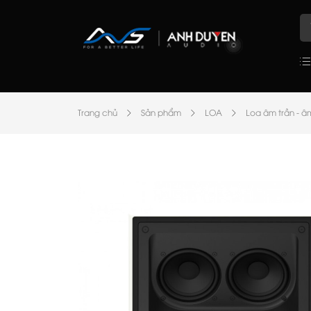
Trang chủ
Sản phẩm
LOA
Loa âm trần - â