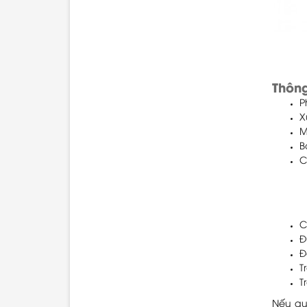
Thông
P
X
M
B
C
C
Đ
Đ
T
T
Nếu qu