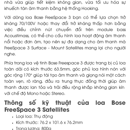
nhà vừa giúp tiết kiệm không gian, vừa tối ưu hóa sự
khuếch tán âm thanh bằng hệ thống Hooking.
Với dòng loa Bose FreeSpace 3 bạn có thể lựa chọn trở
kháng 70/100V hoặc thay đổi trở kháng thấp hơn bằng
việc điều chỉnh nút chuyển đổi trên module bass
Acoustimass, có thể cho cấu hình loa hoạt động âm thanh
nổi hoặc đơn âm, tạo nên sự đa dạng cho âm thanh mà
FreeSpace 3 Surface - Mount Satellites mang lại cho người
nghe.
Phía trong loa vệ tinh Bose Freespace 3 được trang bị củ loa
toàn dải có kích thước 63.5mm, góc phủ loa hình nón với
góc rộng 170° giúp tái tạo âm thanh và giọng nói một cách
toàn vẹn, rõ ràng, đầu ra trung thực đồng thời giúp âm
thanh được lan tỏa và trải đều rộng khắp không gian kín
với chế độ Mono hoặc Stereo.
Thông số kỹ thuật của loa Bose
FreeSpace 3 Satellites
Loại loa: Thụ động
Kích thước: 76.2 x 101.6 x 76.2mm
Trọng lượng: 800g