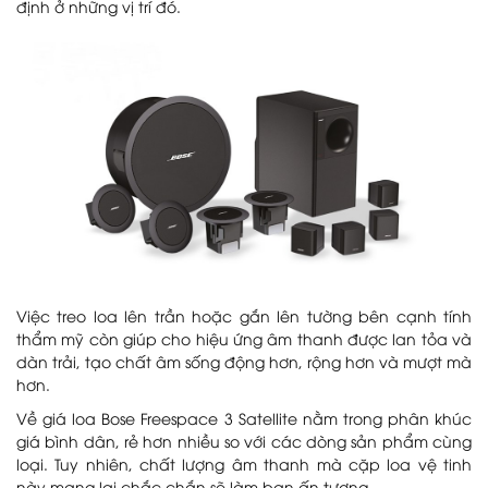
định ở những vị trí đó.
Việc treo loa lên trần hoặc gắn lên tường bên cạnh tính
thẩm mỹ còn giúp cho hiệu ứng âm thanh được lan tỏa và
dàn trải, tạo chất âm sống động hơn, rộng hơn và mượt mà
hơn.
Về giá loa Bose Freespace 3 Satellite nằm trong phân khúc
giá bình dân, rẻ hơn nhiều so với các dòng sản phẩm cùng
loại. Tuy nhiên, chất lượng âm thanh mà cặp loa vệ tinh