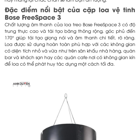
này mang lại chắc chắn sẽ làm bạn ấn tượng.
Đặc điểm nổi bật của cặp loa vệ tinh
Bose FreeSpace 3
Chất lượng âm thanh của loa treo Bose FreeSpace 3 có độ
trung thực cao và tái tạo băng thông rộng, góc phủ đến
170° giúp tái tạo giọng nói và âm thanh chi tiết, rõ ràng.
Loa được sử dụng hoàn toàn phù hợp với các không gian
có diện tích nhỏ và vừa như trên sân khấu nhà hàng, quán
bar và khách sạn hay các quán cafe nơi có không gian kín
để loa có thể phát huy tác dụng một cách tối đa.