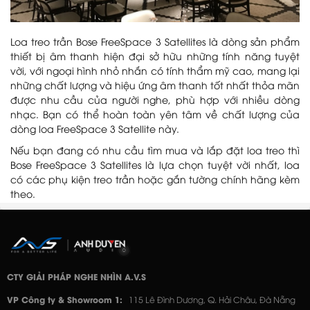
Loa treo trần Bose FreeSpace 3 Satellites là dòng sản phẩm
thiết bị âm thanh hiện đại sở hữu những tính năng tuyệt
vời, với ngoại hình nhỏ nhắn có tính thẩm mỹ cao, mang lại
những chất lượng và hiệu ứng âm thanh tốt nhất thỏa mãn
được nhu cầu của người nghe, phù hợp với nhiều dòng
nhạc. Bạn có thể hoàn toàn yên tâm về chất lượng của
dòng loa FreeSpace 3 Satellite này.
Nếu bạn đang có nhu cầu tìm mua và lắp đặt loa treo thì
Bose FreeSpace 3 Satellites là lựa chọn tuyệt vời nhất, loa
có các phụ kiện treo trần hoặc gắn tường chính hãng kèm
theo.
CTY GIẢI PHÁP NGHE NHÌN A.V.S
VP Công ty & Showroom 1:
115 Lê Đình Dương, Q. Hải Châu, Đà Nẵng