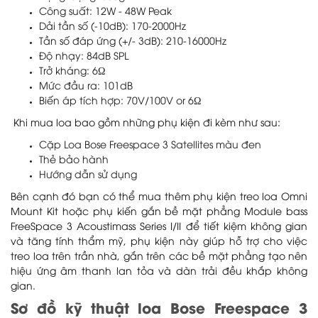
Công suất: 12W - 48W Peak
Dải tần số (-10dB): 170-2000Hz
Tần số đáp ứng (+/- 3dB): 210-16000Hz
Độ nhạy: 84dB SPL
Trở kháng: 6Ω
Mức đầu ra: 101dB
Biến áp tích hợp: 70V/100V or 6Ω
Khi mua loa bao gồm những phụ kiện đi kèm như sau:
Cặp Loa Bose Freespace 3 Satellites màu đen
Thẻ bảo hành
Hướng dẫn sử dụng
Bên cạnh đó bạn có thể mua thêm phụ kiện treo loa Omni
Mount Kit hoặc phụ kiến gắn bề mặt phẳng Module bass
FreeSpace 3 Acoustimass Series I/II để tiết kiệm không gian
và tăng tính thẩm mỹ, phụ kiện này giúp hỗ trợ cho việc
treo loa trên trần nhà, gắn trên các bề mặt phẳng tạo nên
hiệu ứng âm thanh lan tỏa và dàn trải đều khắp không
gian.
Sơ đồ kỹ thuật loa Bose Freespace 3