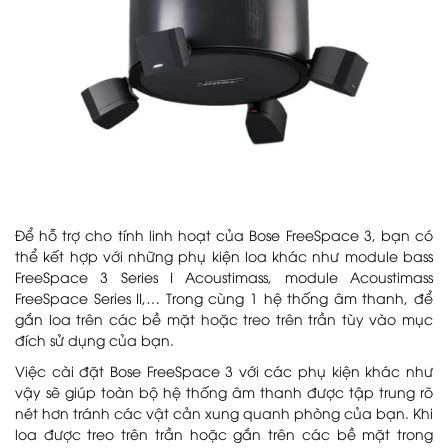
Để hỗ trợ cho tính linh hoạt của Bose FreeSpace 3, bạn có
thể kết hợp với những phụ kiện loa khác như module bass
FreeSpace 3 Series I Acoustimass, module Acoustimass
FreeSpace Series II,… Trong cùng 1 hệ thống âm thanh, để
gắn loa trên các bề mặt hoặc treo trên trần tùy vào mục
đích sử dụng của bạn.
Việc cài đặt Bose FreeSpace 3 với các phụ kiện khác như
vậy sẽ giúp toàn bộ hệ thống âm thanh được tập trung rõ
nét hơn tránh các vật cản xung quanh phòng của bạn. Khi
loa được treo trên trần hoặc gắn trên các bề mặt trong