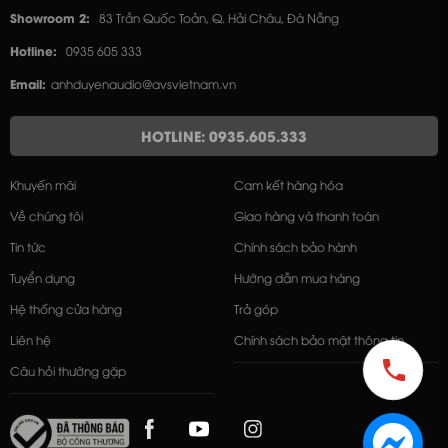
Showroom 2:
83 Trần Quốc Toản, Q. Hải Châu, Đà Nẵng
Hotline:
0935 605 333
Email:
anhduyenaudio@avsvietnam.vn
HOTLINE: 0935.605.333
Khuyến mãi
Cam kết hàng hóa
Về chúng tôi
Giao hàng và thanh toán
Tin tức
Chính sách bảo hành
Tuyển dụng
Hướng dẫn mua hàng
Hệ thống cửa hàng
Trả góp
Liên hệ
Chính sách bảo mật thông tin
Câu hỏi thường gặp