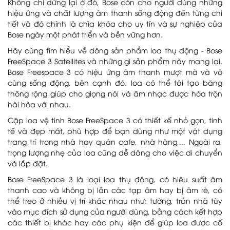
Không chỉ dừng lại ở đó, Bose còn cho người dùng những
hiệu ứng và chất lượng âm thanh sống động đến từng chi
tiết và đó chính là chìa khóa cho uy tín và sự nghiệp của
Bose ngày một phát triển và bền vững hơn.
Hãy cùng tìm hiểu về dòng sản phẩm loa thụ động - Bose
FreeSpace 3 Satellites và những gì sản phẩm này mang lại.
Bose Freespace 3 có hiệu ứng âm thanh mượt mà và vô
cùng sống động, bên cạnh đó. loa có thể tái tạo băng
thông rộng giúp cho giọng nói và âm nhạc được hòa trộn
hài hòa với nhau.
Cặp loa vệ tinh Bose FreeSpace 3 có thiết kế nhỏ gọn, tinh
tế và đẹp mắt, phù hợp để bạn dùng như một vật dụng
trang trí trong nhà hay quán cafe, nhà hàng,... Ngoài ra,
trọng lượng nhẹ của loa cũng dễ dàng cho việc di chuyển
và lắp đặt.
Bose FreeSpace 3 là loại loa thụ động, có hiệu suất âm
thanh cao và không bị lẫn các tạp âm hay bị âm rè, có
thể treo ở nhiều vị trí khác nhau như: tường, trần nhà tùy
vào mục đích sử dụng của người dùng, bằng cách kết hợp
các thiết bị khác hay các phụ kiện để giúp loa được cố