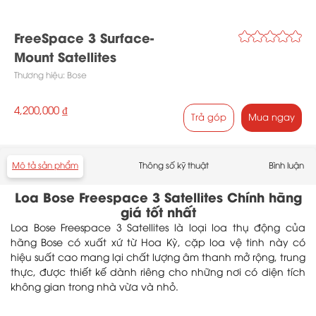
FreeSpace 3 Surface-
Mount Satellites
Thương hiệu:
Bose
4,200,000 ₫
Trả góp
Mua ngay
Mô tả sản phẩm
Thông số kỹ thuật
Bình luận
Loa Bose Freespace 3 Satellites Chính hãng
giá tốt nhất
Loa Bose Freespace 3 Satellites là loại loa thụ động của
hãng Bose có xuất xứ từ Hoa Kỳ, cặp loa vệ tinh này có
hiệu suất cao mang lại chất lượng âm thanh mở rộng, trung
thực, được thiết kế dành riêng cho những nơi có diện tích
không gian trong nhà vừa và nhỏ.