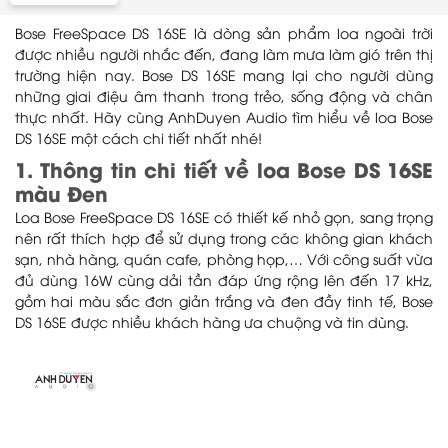
Bose FreeSpace DS 16SE là dòng sản phẩm loa ngoài trời
được nhiều người nhắc đến, đang làm mưa làm gió trên thị
trường hiện nay. Bose DS 16SE mang lại cho người dùng
những giai điệu âm thanh trong trẻo, sống động và chân
thực nhất. Hãy cùng AnhDuyen Audio tìm hiểu về loa Bose
DS 16SE một cách chi tiết nhất nhé!
1. Thông tin chi tiết về loa Bose DS 16SE
màu Đen
Loa Bose FreeSpace DS 16SE có thiết kế nhỏ gọn, sang trọng
nên rất thích hợp để sử dụng trong các không gian khách
sạn, nhà hàng, quán cafe, phòng họp,… Với công suất vừa
đủ dùng 16W cùng dải tần đáp ứng rộng lên đến 17 kHz,
gồm hai màu sắc đơn giản trắng và đen đầy tinh tế, Bose
DS 16SE được nhiều khách hàng ưa chuộng và tin dùng.