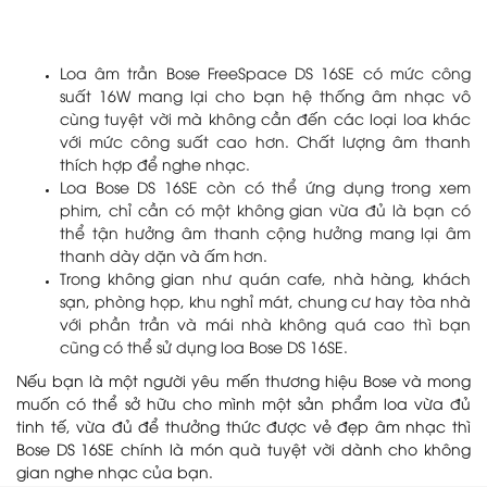
Loa âm trần Bose FreeSpace DS 16SE có mức công
suất 16W mang lại cho bạn hệ thống âm nhạc vô
cùng tuyệt vời mà không cần đến các loại loa khác
với mức công suất cao hơn. Chất lượng âm thanh
thích hợp để nghe nhạc.
Loa Bose DS 16SE còn có thể ứng dụng trong xem
phim, chỉ cần có một không gian vừa đủ là bạn có
thể tận hưởng âm thanh cộng hưởng mang lại âm
thanh dày dặn và ấm hơn.
Trong không gian như quán cafe, nhà hàng, khách
sạn, phòng họp, khu nghỉ mát, chung cư hay tòa nhà
với phần trần và mái nhà không quá cao thì bạn
cũng có thể sử dụng loa Bose DS 16SE.
Nếu bạn là một người yêu mến thương hiệu Bose và mong
muốn có thể sở hữu cho mình một sản phẩm loa vừa đủ
tinh tế, vừa đủ để thưởng thức được vẻ đẹp âm nhạc thì
Bose DS 16SE chính là món quà tuyệt vời dành cho không
gian nghe nhạc của bạn.