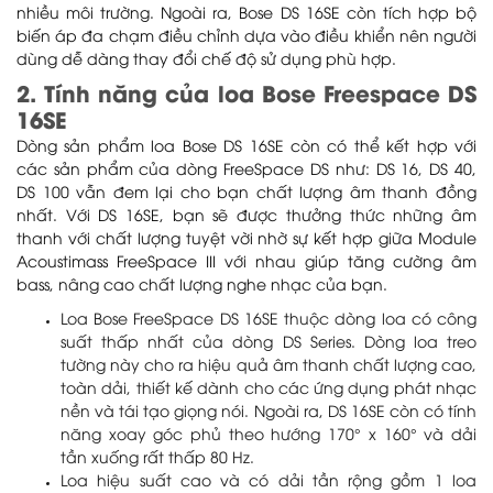
nhiều môi trường. Ngoài ra, Bose DS 16SE còn tích hợp bộ
biến áp đa chạm điều chỉnh dựa vào điều khiển nên người
dùng dễ dàng thay đổi chế độ sử dụng phù hợp.
2. Tính năng của loa Bose Freespace DS
16SE
Dòng sản phẩm loa Bose DS 16SE còn có thể kết hợp với
các sản phẩm của dòng FreeSpace DS như: DS 16, DS 40,
DS 100 vẫn đem lại cho bạn chất lượng âm thanh đồng
nhất. Với DS 16SE, bạn sẽ được thưởng thức những âm
thanh với chất lượng tuyệt vời nhờ sự kết hợp giữa Module
Acoustimass FreeSpace III với nhau giúp tăng cường âm
bass, nâng cao chất lượng nghe nhạc của bạn.
Loa Bose FreeSpace DS 16SE thuộc dòng loa có công
suất thấp nhất của dòng DS Series. Dòng loa treo
tường này cho ra hiệu quả âm thanh chất lượng cao,
toàn dải, thiết kế dành cho các ứng dụng phát nhạc
nền và tái tạo giọng nói. Ngoài ra, DS 16SE còn có tính
năng xoay góc phủ theo hướng 170° x 160° và dải
tần xuống rất thấp 80 Hz.
Loa hiệu suất cao và có dải tần rộng gồm 1 loa