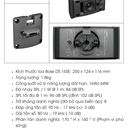
Kích thước loa Bose DS 16SE: 250 x 124 x 116 mm
Trọng lượng: 1.8kg
Công suất xử lý năng lượng dài hạn: 16W/ 64W
Độ nhạy SPL / 1 W @ 1 m: 84 dB SPL
SPL tối đa @ 1 m: 96 dB SPL (đỉnh 102 dB SPL)
Trở kháng danh nghĩa (đã bỏ qua biến áp): 8
Đáp ứng tần số: 95 Hz – 17 kHz (+/- 3 dB)
Dải tần số: 80 Hz – 19 kHz (-10 dB)
Phân tán danh nghĩa: 170 ° H x 160 ° V (Phạm vi phủ
sóng)