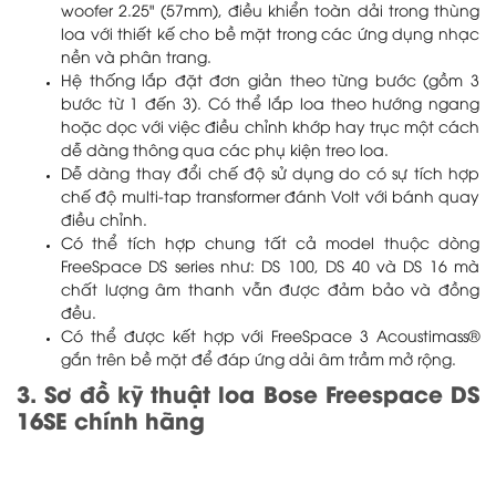
woofer 2.25" (57mm), điều khiển toàn dải trong thùng
loa với thiết kế cho bề mặt trong các ứng dụng nhạc
nền và phân trang.
Hệ thống lắp đặt đơn giản theo từng bước (gồm 3
bước từ 1 đến 3). Có thể lắp loa theo hướng ngang
hoặc dọc với việc điều chỉnh khớp hay trục một cách
dễ dàng thông qua các phụ kiện treo loa.
Dễ dàng thay đổi chế độ sử dụng do có sự tích hợp
chế độ multi-tap transformer đánh Volt với bánh quay
điều chỉnh.
Có thể tích hợp chung tất cả model thuộc dòng
FreeSpace DS series như: DS 100, DS 40 và DS 16 mà
chất lượng âm thanh vẫn được đảm bảo và đồng
đều.
Có thể được kết hợp với FreeSpace 3 Acoustimass®
gắn trên bề mặt để đáp ứng dải âm trầm mở rộng.
3. Sơ đồ kỹ thuật loa Bose Freespace DS
16SE chính hãng