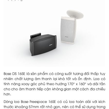
Bose DS 16SE là sản phẩm có công suất tương đối thấp tuy
nhiên chất lượng âm thanh lại khá tốt và ổn định. Loa có
tính năng xoay góc phủ theo hướng 170° x 160° và dải tần
cho cho âm thanh tiếp cận không gian một cách đa chiều
hơn.
Dòng loa Bose Freespace 16SE có củ loa toàn dải với kích
thước khoảng 57mm rất nhỏ gọn, nên có thể sử dụng trong