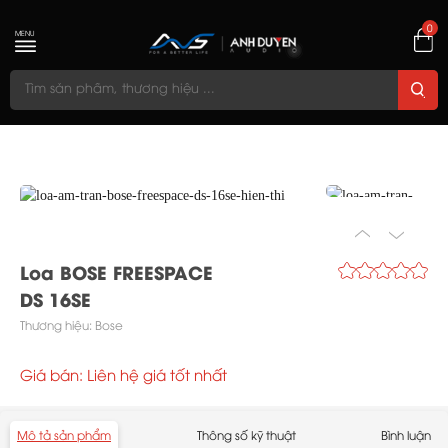
0
MENU
Loa BOSE FREESPACE
DS 16SE
Thương hiệu:
Bose
Giá bán: Liên hệ giá tốt nhất
Mô tả sản phẩm
Thông số kỹ thuật
Bình luận