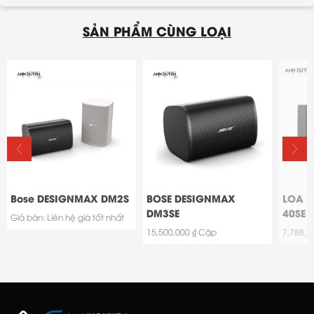
SẢN PHẨM CÙNG LOẠI
Bose DESIGNMAX DM2S
BOSE DESIGNMAX
LOA B
DM3SE
40SE
Giá bán: Liên hệ giá tốt nhất
15,500,000 ₫ Cặp
7,788,7