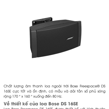
Chất lượng âm thanh loa ngoài trời Bose Freespace® DS
16SE cực tốt và ổn định, có mẫu và dải tần số phủ sóng
rộng 170 ° x 160 ° xuống đến 80 Hz.
Về thiết kế của loa Bose DS 16SE