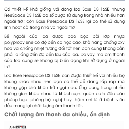
Có thiết kế khá giống với dòng loa Bose DS 16SE nhưng
FreeSpace DS 16SE đa số được sử dụng trong nhà nhiều hơn
ngoài trời; còn Bose Freespace DS 16SE lại có thể sử dụng
linh hoạt cả trong nhà và ngoài trời.
Bề ngoài của loa được bao bọc bởi lớp nhựa
polypropylene có độ bền cơ học cao, khả năng chống oxy
hóa và chống nhiệt tương đối tốt nên bạn cũng không cần
phải lo lắng đến độ bền lâu của loa. Do vậy, mà âm thanh
của loa cũng sẽ không bị biến dạng khi sử dụng ở ngoài
trời.
Loa Bose Freespace DS 16SE còn được thiết kế với nhiều bộ
khung khác nhau nên bạn có thể dễ dàng lắp ráp mà
không gặp khó khăn trở ngại nào. Ứng dụng trong nhiều
không gian khác nhau từ khách sạn, quán cafe đến các
phòng họp, phòng hội nghị hay thậm chí là ở bệnh viện
đều mang lại chất lượng âm thanh tốt.
Chất lượng âm thanh đa chiều, ổn định