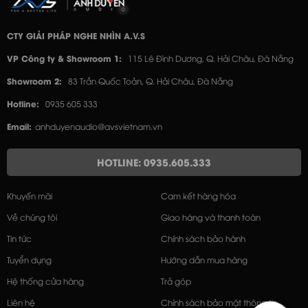
CTY GIẢI PHÁP NGHE NHÌN A.V.S
VP Công ty & Showroom 1:
115 Lê Đình Dương, Q. Hải Châu, Đà Nẵng
Showroom 2:
83 Trần Quốc Toản, Q. Hải Châu, Đà Nẵng
Hotline:
0935 605 333
Email:
anhduyenaudio@avsvietnam.vn
HOTLINE: 0935.605.333
Khuyến mãi
Cam kết hàng hóa
Về chúng tôi
Giao hàng và thanh toán
Tin tức
Chính sách bảo hành
Tuyển dụng
Hướng dẫn mua hàng
Hệ thống cửa hàng
Trả góp
Liên hệ
Chính sách bảo mật thông tin