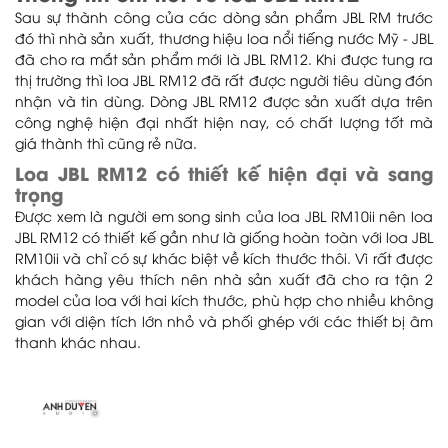
Sau sự thành công của các dòng sản phẩm JBL RM trước
đó thì nhà sản xuất, thương hiệu loa nổi tiếng nước Mỹ - JBL
đã cho ra mắt sản phẩm mới là JBL RM12. Khi được tung ra
thị trường thì loa JBL RM12 đã rất được người tiêu dùng đón
nhận và tin dùng. Dòng JBL RM12 được sản xuất dựa trên
công nghệ hiện đại nhất hiện nay, có chất lượng tốt mà
giá thành thì cũng rẻ nữa.
Loa JBL RM12 có thiết kế hiện đại và sang
trọng
Được xem là người em song sinh của loa JBL RM10ii nên loa
JBL RM12 có thiết kế gần như là giống hoàn toàn với loa JBL
RM10ii và chỉ có sự khác biệt về kích thước thôi. Vì rất được
khách hàng yêu thích nên nhà sản xuất đã cho ra tận 2
model của loa với hai kích thước, phù hợp cho nhiều không
gian với diện tích lớn nhỏ và phối ghép với các thiết bị âm
thanh khác nhau.