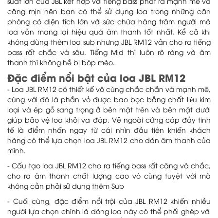
suất lớn của JBL kết hợp với tiếng bass phát ra mạnh mẽ và
căng mịn nên bạn có thể sử dụng loa trong những căn
phòng có diện tích lớn với sức chứa hàng trăm người mà
loa vẫn mang lại hiệu quả âm thanh tốt nhất. Kể cả khi
không dùng thêm loa sub nhưng JBL RM12 vẫn cho ra tiếng
bass rất chắc và sâu. Tiếng Mid thì luôn rõ ràng và âm
thanh thì không hề bị bóp méo.
Đặc điểm nổi bật của loa JBL RM12
- Loa JBL RM12 có thiết kế vô cùng chắc chắn và mạnh mẽ,
cùng với đó là phần vỏ được bao bọc bằng chất liệu kim
loại và ép gỗ sang trọng ở bên mặt trên và bên mặt dưới
giúp bảo vệ loa khỏi va đập. Vẻ ngoài cứng cáp đầy tinh
tế là điểm nhấn ngay từ cái nhìn đầu tiên khiến khách
hàng có thể lựa chọn loa JBL RM12 cho dàn âm thanh của
mình.
- Cấu tạo loa JBL RM12 cho ra tiếng bass rất căng và chắc,
cho ra âm thanh chất lượng cao vô cùng tuyệt vời mà
không cần phải sử dụng thêm Sub
- Cuối cùng, đặc điểm nổi trội của JBL RM12 khiến nhiều
người lựa chọn chính là dòng loa này có thể phối ghép với