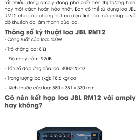
rất nhiều dòng amply đang phổ biến trên thị trường hiện
nay một cách hoàn hảo nhất. Bạn có thể sử dụng loa JBL
RM12 cho các phòng hát có diện tích lớn mà không lo về
độ khuếch đại âm thanh của loa.
Thông số kỹ thuật loa JBL RM12
- Công suất của loa: 400W
- Trở kháng loa: 8 Ω
- Độ nhạy cảm: 92dB
- Tần số đáp ứng của loa: 40Hz-20khz
- Trọng lượng loa (kg): 18.6 kg/loa
- Kích thước của loa: 580 × 381 × 330 mm
Có nên kết hợp loa JBL RM12 với amply
hay không?