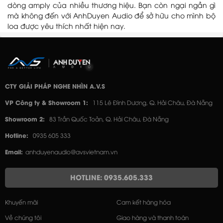
dòng amply của nhiều thương hiệu. Bạn còn ngại ngần gì
mà không đến với AnhDuyen Audio để sở hữu cho mình bộ
loa được yêu thích nhất hiện nay.
CTY GIẢI PHÁP NGHE NHÌN A.V.S
VP Công ty & Showroom 1:
115 Lê Đình Dương, Q. Hải Châu, Đà Nẵng
Showroom 2:
83 Trần Quốc Toản, Q. Hải Châu, Đà Nẵng
Hotline:
0935 605 333
Email:
anhduyenaudio@avsvietnam.vn
HOTLINE: 0935.605.333
Khuyến mãi
Cam kết hàng hóa
Về chúng tôi
Giao hàng và thanh toán