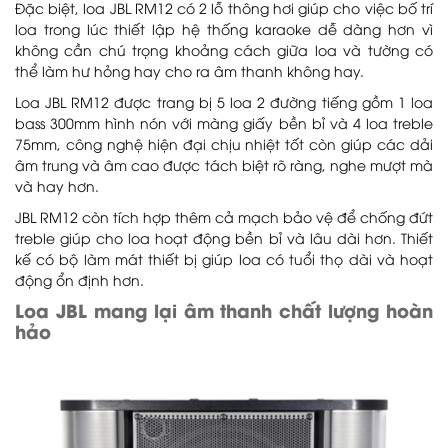
Đặc biệt, loa JBL RM12 có 2 lỗ thông hơi giúp cho việc bố trí
loa trong lúc thiết lập hệ thống karaoke dễ dàng hơn vì
không cần chú trọng khoảng cách giữa loa và tường có
thể làm hư hỏng hay cho ra âm thanh không hay.
Loa JBL RM12 được trang bị 5 loa 2 đường tiếng gồm 1 loa
bass 300mm hình nón với màng giấy bền bỉ và 4 loa treble
75mm, công nghệ hiện đại chịu nhiệt tốt còn giúp các dải
âm trung và âm cao được tách biệt rõ ràng, nghe mượt mà
và hay hơn.
JBL RM12 còn tích hợp thêm cả mạch bảo vệ để chống đứt
treble giúp cho loa hoạt động bền bỉ và lâu dài hơn. Thiết
kế có bộ làm mát thiết bị giúp loa có tuổi thọ dài và hoạt
động ổn định hơn.
Loa JBL mang lại âm thanh chất lượng hoàn
hảo