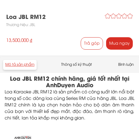
Loa JBL RM12
Thương hiệu:
JBL
13,500,000 ₫
Trả góp
Mua ngay
Mô tả sản phẩm
Thông số kỹ thuật
Bình luận
Loa JBL RM12 chính hãng, giá tốt nhất tại
AnhDuyen Audio
Loa Karaoke JBL RM12 là sản phẩm có công suất lớn nổi bật
trong số các dòng loa cùng Series RM của hãng JBL. Loa JBL
RM12 chính là lựa chọn hoàn hảo cho bộ dàn âm thanh
của bạn với thiết kế đẹp mắt, độc đáo, âm thanh rõ ràng,
chi tiết, lan tỏa khắp mọi không gian.