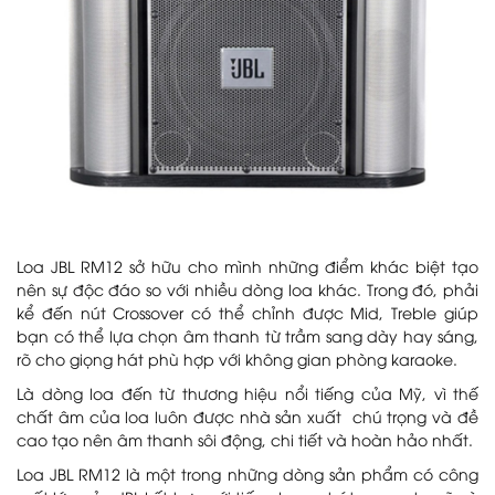
Loa JBL RM12 sở hữu cho mình những điểm khác biệt tạo
nên sự độc đáo so với nhiều dòng loa khác. Trong đó, phải
kể đến nút Crossover có thể chỉnh được Mid, Treble giúp
bạn có thể lựa chọn âm thanh từ trầm sang dày hay sáng,
rõ cho giọng hát phù hợp với không gian phòng karaoke.
Là dòng loa đến từ thương hiệu nổi tiếng của Mỹ, vì thế
chất âm của loa luôn được nhà sản xuất chú trọng và đề
cao tạo nên âm thanh sôi động, chi tiết và hoàn hảo nhất.
Loa JBL RM12 là một trong những dòng sản phẩm có công