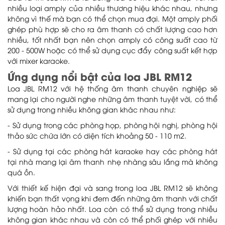
nhiều loại amply của nhiều thương hiệu khác nhau, nhưng
không vì thế mà bạn có thể chọn mua đại. Một amply phối
ghép phù hợp sẽ cho ra âm thanh có chất lượng cao hơn
nhiều, tốt nhất bạn nên chọn amply có công suất cao từ
200 - 500W hoặc có thể sử dụng cục đẩy công suất kết hợp
với mixer karaoke.
Ứng dụng nổi bật của loa JBL RM12
Loa JBL RM12 với hệ thống âm thanh chuyên nghiệp sẽ
mang lại cho người nghe những âm thanh tuyệt vời, có thể
sử dụng trong nhiều không gian khác nhau như:
- Sử dụng trong các phòng họp, phòng hội nghị, phòng hội
thảo sức chứa lớn có diện tích khoảng 50 - 110 m2.
- Sử dụng tại các phòng hát karaoke hay các phòng hát
tại nhà mang lại âm thanh nhẹ nhàng sâu lắng mà không
quá ồn.
Với thiết kế hiện đại và sang trong loa JBL RM12 sẽ không
khiến bạn thất vọng khi đem đến những âm thanh với chất
lượng hoàn hảo nhất. Loa còn có thể sử dụng trong nhiều
không gian khác nhau và còn có thể phối ghép với nhiều