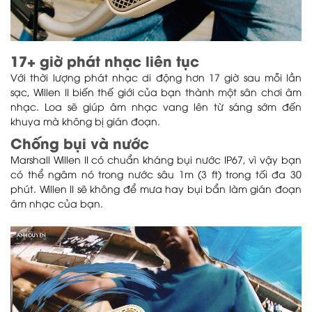
17+ giờ phát nhạc liên tục
Với thời lượng phát nhạc di động hơn 17 giờ sau mỗi lần
sạc, Willen II biến thế giới của bạn thành một sân chơi âm
nhạc. Loa sẽ giúp âm nhạc vang lên từ sáng sớm đến
khuya mà không bị gián đoạn.
Chống bụi và nước
Marshall Willen II có chuẩn kháng bụi nước IP67, vì vậy bạn
có thể ngâm nó trong nước sâu 1m (3 ft) trong tối đa 30
phút. Willen II sẽ không để mưa hay bụi bẩn làm gián đoạn
âm nhạc của bạn.