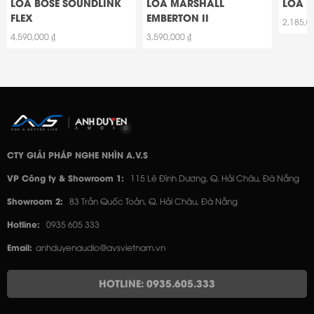
LOA BOSE SOUNDLINK
LOA MARSHALL
LOA M
FLEX
EMBERTON II
2,185,0
4,590,000 ₫
3,590,000 ₫
CTY GIẢI PHÁP NGHE NHÌN A.V.S
VP Công ty & Showroom 1:
115 Lê Đình Dương, Q. Hải Châu, Đà Nẵng
Showroom 2:
83 Trần Quốc Toản, Q. Hải Châu, Đà Nẵng
Hotline:
0935 605 333
Email:
anhduyenaudio@avsvietnam.vn
HOTLINE: 0935.605.333