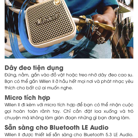
Dây đeo tiện dụng
Đứng, nằm, gắn vào đồ vật hoặc treo nhờ dây đeo cao su.
Bạn có thể gắn Willen II ở hầu hết mọi nơi và phát nhạc yêu
thích cho bất cứ ai muốn nghe.
Micro tích hợp
Willen II đi kèm với micro tích hợp để bạn có thể nhận cuộc
gọi hoàn toàn rảnh tay. Chỉ cần đặt loa xuống và trò
chuyện mà không làm gián đoạn những gì bạn đang làm.
Sẵn sàng cho Bluetooth LE Audio
Willen II được thiết kế sẵn sàng cho Bluetooth 5.3 LE Audio.