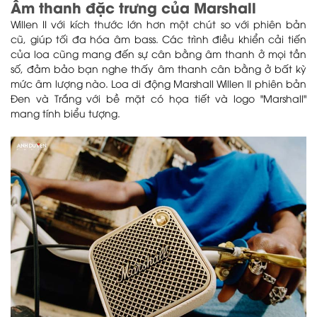
Âm thanh đặc trưng của Marshall
Willen II với kích thước lớn hơn một chút so với phiên bản
cũ, giúp tối đa hóa âm bass. Các trình điều khiển cải tiến
của loa cũng mang đến sự cân bằng âm thanh ở mọi tần
số, đảm bảo bạn nghe thấy âm thanh cân bằng ở bất kỳ
mức âm lượng nào. Loa di động Marshall Willen II phiên bản
Đen và Trắng với bề mặt có họa tiết và logo "Marshall"
mang tính biểu tượng.