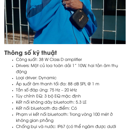
Thông số kỹ thuật
Công suất: 38 W Class D amplifier
Drivers: Một củ loa toàn dải 1” 10W, hai tản âm thụ
động
Loại driver: Dynamic
Áp suất âm thanh tối đa: 88 dB SPL @ 1 m
Tần số đáp ứng: 75 Hz – 20 kHz
Tùy chỉnh EQ: 3 bộ EQ mặc định
Kết nối không dây bluetooth: 5.3 LE
Kết nối bluetooth đa điểm: Có
Phạm vi kết nối bluetooth: Trong vòng 100 mét ở
không gian phẳng
Chống bụi và nước: IP67 (có thể ngâm được dưới