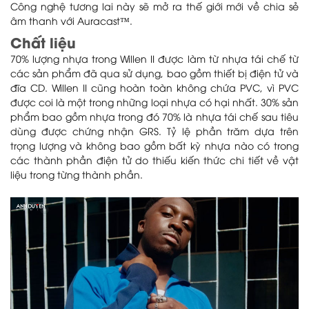
Công nghệ tương lai này sẽ mở ra thế giới mới về chia sẻ
âm thanh với Auracast™.
Chất liệu
70% lượng nhựa trong Willen II được làm từ nhựa tái chế từ
các sản phẩm đã qua sử dụng, bao gồm thiết bị điện tử và
đĩa CD. Willen II cũng hoàn toàn không chứa PVC, vì PVC
được coi là một trong những loại nhựa có hại nhất. 30% sản
phẩm bao gồm nhựa trong đó 70% là nhựa tái chế sau tiêu
dùng được chứng nhận GRS. Tỷ lệ phần trăm dựa trên
trọng lượng và không bao gồm bất kỳ nhựa nào có trong
các thành phần điện tử do thiếu kiến thức chi tiết về vật
liệu trong từng thành phần.