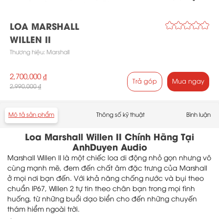
LOA MARSHALL
WILLEN II
Thương hiệu:
Marshall
2,700,000 ₫
Trả góp
Mua ngay
2,990,000 ₫
Mô tả sản phẩm
Thông số kỹ thuật
Bình luận
Loa Marshall Willen II Chính Hãng Tại
AnhDuyen Audio
Marshall Willen II là một chiếc loa di động nhỏ gọn nhưng vô
cùng mạnh mẽ, đem đến chất âm đặc trưng của Marshall
ở mọi nơi bạn đến. Với khả năng chống nước và bụi theo
chuẩn IP67, Willen 2 tự tin theo chân bạn trong mọi tình
huống, từ những buổi dạo biển cho đến những chuyến
thám hiểm ngoài trời.