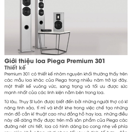
Giới thiệu loa Piega Premium 301
Thiết kế
Premium 301 có thiết kế nhôm nguyên khối thường thấy trên
các mẫu loa khác của Piega trong nhiều năm trở lại đây,
một thiết kế vuông vức, sang trọng và tối ưu được sức
mạnh nhất của các linh kiện nằm bên trong loa.
Từ lâu, Thụy Sĩ luôn được biết đến bởi những người thợ có kĩ
năng tinh xảo, tỉ mỉ và khắt khe trong việc chế tạo những
món đồ cần kĩ thuật cao như đồng hồ hay loa, những điều
này dễ dàng thấy được trên mỗi sản phẩm của Piega các
đường nét chi tiết, loa có hình dáng bo cong nhẹ về phía