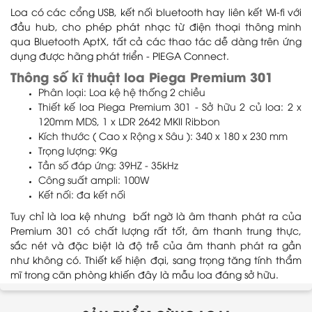
Loa có các cổng USB, kết nối bluetooth hay liên kết Wi-fi với
đầu hub, cho phép phát nhạc từ điện thoại thông minh
qua Bluetooth AptX, tất cả các thao tác dễ dàng trên ứng
dụng được hãng phát triển - PIEGA Connect.
Thông số kĩ thuật loa Piega Premium 301
Phân loại: Loa kệ hệ thống 2 chiều
Thiết kế loa Piega Premium 301 - Sở hữu 2 củ loa: 2 x
120mm MDS, 1 x LDR 2642 MKII Ribbon
Kích thước ( Cao x Rộng x Sâu ): 340 x 180 x 230 mm
Trọng lượng: 9Kg
Tần số đáp ứng: 39HZ - 35kHz
Công suất ampli: 100W
Kết nối: đa kết nối
Tuy chỉ là loa kệ nhưng bất ngờ là âm thanh phát ra của
Premium 301 có chất lượng rất tốt, âm thanh trung thực,
sắc nét và đặc biệt là độ trễ của âm thanh phát ra gần
như không có. Thiết kế hiện đại, sang trọng tăng tính thẩm
mĩ trong căn phòng khiến đây là mẫu loa đáng sở hữu.