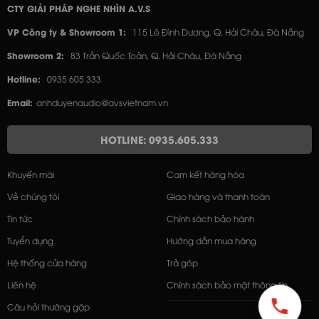
CTY GIẢI PHÁP NGHE NHÌN A.V.S
VP Công ty & Showroom 1:
115 Lê Đình Dương, Q. Hải Châu, Đà Nẵng
Showroom 2:
83 Trần Quốc Toản, Q. Hải Châu, Đà Nẵng
Hotline:
0935 605 333
Email:
anhduyenaudio@avsvietnam.vn
HOTLINE: 0935.605.333
Khuyến mãi
Cam kết hàng hóa
Về chúng tôi
Giao hàng và thanh toán
Tin tức
Chính sách bảo hành
Tuyển dụng
Hướng dẫn mua hàng
Hệ thống cửa hàng
Trả góp
Liên hệ
Chính sách bảo mật thông tin
Câu hỏi thường gặp