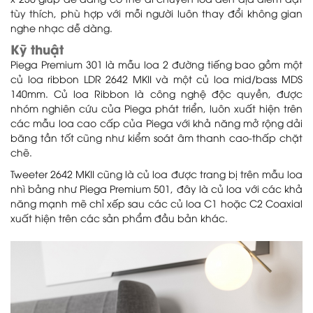
x 230 giúp dễ dàng có thể di chuyển loa đến địa điểm đặt
tùy thích, phù hợp với mỗi người luôn thay đổi không gian
nghe nhạc dễ dàng.
Kỹ thuật
Piega Premium 301 là mẫu loa 2 đường tiếng bao gồm một
củ loa ribbon LDR 2642 MKII và một củ loa mid/bass MDS
140mm. Củ loa Ribbon là công nghệ độc quyền, được
nhóm nghiên cứu của Piega phát triển, luôn xuất hiện trên
các mẫu loa cao cấp của Piega với khả năng mở rộng dải
băng tần tốt cũng như kiểm soát âm thanh cao-thấp chặt
chẽ.
Tweeter 2642 MKII cũng là củ loa được trang bị trên mẫu loa
nhì bảng như Piega Premium 501, đây là củ loa với các khả
năng mạnh mẽ chỉ xếp sau các củ loa C1 hoặc C2 Coaxial
xuất hiện trên các sản phẩm đầu bản khác.