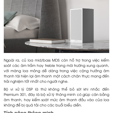
Ngoài ra, củ loa mid/bass MDS còn hỗ trợ trong việc kiểm
soát các âm trầm hay treble trong môi trường xung quanh,
với màng loa mỏng dễ dàng trong việc cộng hưởng âm
thanh tái hiện lại âm thanh một cách chân thực mang đến
trải nghiệm tốt nhất cho người nghe.
Bộ vi xử lý DSP là thứ không thể bỏ sót khi nhắc đến
Premium 301, đây là bộ xử lý thông minh có giúp cân bằng
âm thanh, hay kiểm soát mức âm thanh đầu vào của loa
không để bị quá tải cho các buổi biểu diễn.