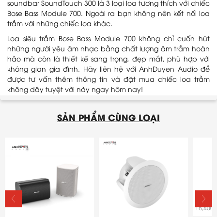
soundbar SoundTouch 300 là 3 loại loa tương thích với chiếc
Bose Bass Module 700. Ngoài ra bạn không nên kết nối loa
trầm với những chiếc loa khác.
Loa siêu trầm Bose Bass Module 700 không chỉ cuốn hút
những người yêu âm nhạc bằng chất lượng âm trầm hoàn
hảo mà còn là thiết kế sang trọng, đẹp mắt, phù hợp với
không gian gia đình. Hãy liên hệ với AnhDuyen Audio để
được tư vấn thêm thông tin và đặt mua chiếc loa trầm
không dây tuyệt vời này ngay hôm nay!
SẢN PHẨM CÙNG LOẠI
Bose 
18,400,