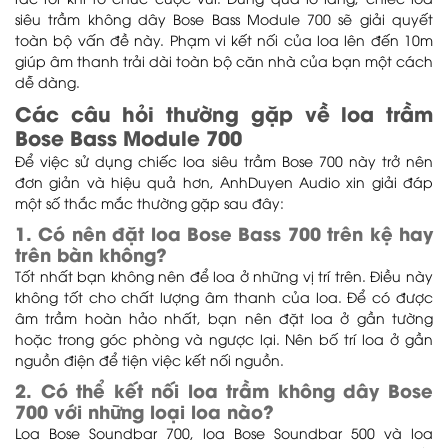
rắc rối khi tổ chức cuộc vui. Đừng quá lo lắng, chiếc loa
siêu trầm không dây Bose Bass Module 700 sẽ giải quyết
toàn bộ vấn đề này. Phạm vi kết nối của loa lên đến 10m
giúp âm thanh trải dài toàn bộ căn nhà của bạn một cách
dễ dàng.
Các câu hỏi thường gặp về loa trầm
Bose Bass Module 700
Để việc sử dụng chiếc loa siêu trầm Bose 700 này trở nên
đơn giản và hiệu quả hơn, AnhDuyen Audio xin giải đáp
một số thắc mắc thường gặp sau đây:
1. Có nên đặt loa Bose Bass 700 trên kệ hay
trên bàn không?
Tốt nhất bạn không nên để loa ở những vị trí trên. Điều này
không tốt cho chất lượng âm thanh của loa. Để có được
âm trầm hoàn hảo nhất, bạn nên đặt loa ở gần tường
hoặc trong góc phòng và ngược lại. Nên bố trí loa ở gần
nguồn điện để tiện việc kết nối nguồn.
2. Có thể kết nối loa trầm không dây Bose
700 với những loại loa nào?
Loa Bose Soundbar 700, loa Bose Soundbar 500 và loa