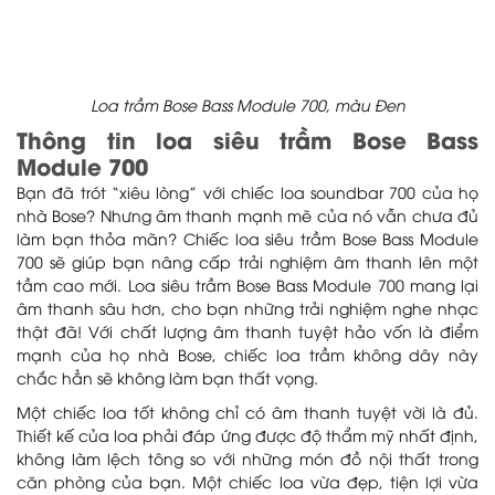
Loa trầm Bose Bass Module 700, màu Đen
Thông tin loa siêu trầm Bose Bass
Module 700
Bạn đã trót “xiêu lòng” với chiếc loa soundbar 700 của họ
nhà Bose? Nhưng âm thanh mạnh mẽ của nó vẫn chưa đủ
làm bạn thỏa mãn? Chiếc loa siêu trầm Bose Bass Module
700 sẽ giúp bạn nâng cấp trải nghiệm âm thanh lên một
tầm cao mới. Loa siêu trầm Bose Bass Module 700 mang lại
âm thanh sâu hơn, cho bạn những trải nghiệm nghe nhạc
thật đã! Với chất lượng âm thanh tuyệt hảo vốn là điểm
mạnh của họ nhà Bose, chiếc loa trầm không dây này
chắc hẳn sẽ không làm bạn thất vọng.
Một chiếc loa tốt không chỉ có âm thanh tuyệt vời là đủ.
Thiết kế của loa phải đáp ứng được độ thẩm mỹ nhất định,
không làm lệch tông so với những món đồ nội thất trong
căn phòng của bạn. Một chiếc loa vừa đẹp, tiện lợi vừa