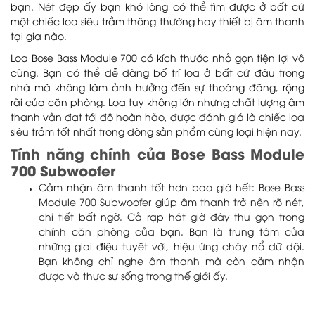
bạn. Nét đẹp ấy bạn khó lòng có thể tìm được ở bất cứ
một chiếc loa siêu trầm thông thường hay thiết bị âm thanh
tại gia nào.
Loa Bose Bass Module 700 có kích thước nhỏ gọn tiện lợi vô
cùng. Bạn có thể dễ dàng bố trí loa ở bất cứ đâu trong
nhà mà không làm ảnh hưởng đến sự thoáng đãng, rộng
rãi của căn phòng. Loa tuy không lớn nhưng chất lượng âm
thanh vẫn đạt tới độ hoàn hảo, được đánh giá là chiếc loa
siêu trầm tốt nhất trong dòng sản phẩm cùng loại hiện nay.
Tính năng chính của Bose Bass Module
700 Subwoofer
Cảm nhận âm thanh tốt hơn bao giờ hết: Bose Bass
Module 700 Subwoofer giúp âm thanh trở nên rõ nét,
chi tiết bất ngờ. Cả rạp hát giờ đây thu gọn trong
chính căn phòng của bạn. Bạn là trung tâm của
những giai điệu tuyệt vời, hiệu ứng cháy nổ dữ dội.
Bạn không chỉ nghe âm thanh mà còn cảm nhận
được và thực sự sống trong thế giới ấy.