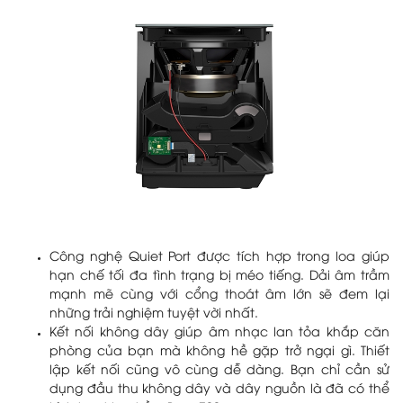
Công nghệ Quiet Port được tích hợp trong loa giúp
hạn chế tối đa tình trạng bị méo tiếng. Dải âm trầm
mạnh mẽ cùng với cổng thoát âm lớn sẽ đem lại
những trải nghiệm tuyệt vời nhất.
Kết nối không dây giúp âm nhạc lan tỏa khắp căn
phòng của bạn mà không hề gặp trở ngại gì. Thiết
lập kết nối cũng vô cùng dễ dàng. Bạn chỉ cần sử
dụng đầu thu không dây và dây nguồn là đã có thể