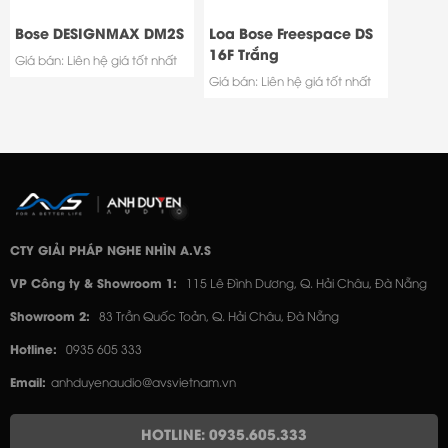
Bose DESIGNMAX DM2S
Loa Bose Freespace DS
16F Trắng
Giá bán: Liên hệ giá tốt nhất
Giá bán: Liên hệ giá tốt nhất
CTY GIẢI PHÁP NGHE NHÌN A.V.S
VP Công ty & Showroom 1:
115 Lê Đình Dương, Q. Hải Châu, Đà Nẵng
Showroom 2:
83 Trần Quốc Toản, Q. Hải Châu, Đà Nẵng
Hotline:
0935 605 333
Email:
anhduyenaudio@avsvietnam.vn
HOTLINE: 0935.605.333