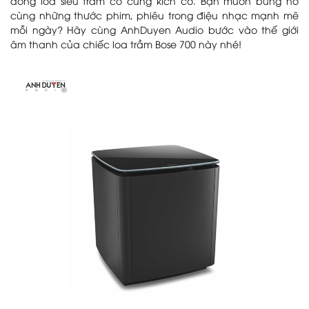
dòng loa siêu trầm có cùng kích cỡ. Bạn muốn bùng nổ
cùng những thước phim, phiêu trong điệu nhạc mạnh mẽ
mỗi ngày? Hãy cùng AnhDuyen Audio bước vào thế giới
âm thanh của chiếc loa trầm Bose 700 này nhé!