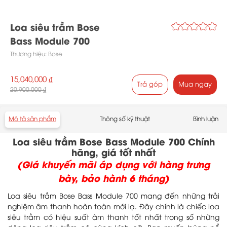
Loa siêu trầm Bose
Bass Module 700
Thương hiệu:
Bose
15,040,000 ₫
Trả góp
Mua ngay
20,900,000 ₫
Mô tả sản phẩm
Thông số kỹ thuật
Bình luận
Loa siêu trầm Bose Bass Module 700 Chính
hãng, giá tốt nhất
(Giá khuyến mãi áp dụng với hàng trưng
bày, bảo hành 6 tháng)
Loa siêu trầm Bose Bass Module 700 mang đến những trải
nghiệm âm thanh hoàn toàn mới lạ. Đây chính là chiếc loa
siêu trầm có hiệu suất âm thanh tốt nhất trong số những