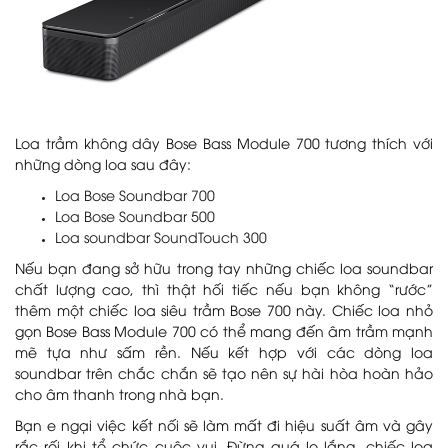
Loa trầm không dây Bose Bass Module 700 tương thích với
những dòng loa sau đây:
Loa Bose Soundbar 700
Loa Bose Soundbar 500
Loa soundbar SoundTouch 300
Nếu bạn đang sở hữu trong tay những chiếc loa soundbar
chất lượng cao, thì thật hối tiếc nếu bạn không “rước”
thêm một chiếc loa siêu trầm Bose 700 này. Chiếc loa nhỏ
gọn Bose Bass Module 700 có thể mang đến âm trầm mạnh
mẽ tựa như sấm rền. Nếu kết hợp với các dòng loa
soundbar trên chắc chắn sẽ tạo nên sự hài hòa hoàn hảo
cho âm thanh trong nhà bạn.
Bạn e ngại việc kết nối sẽ làm mất đi hiệu suất âm và gây