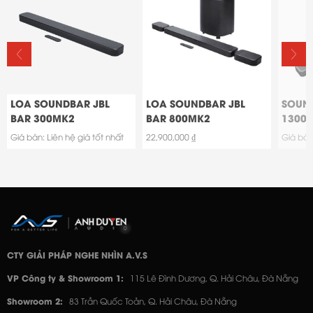
LOA SOUNDBAR JBL
LOA SOUNDBAR JBL
SOUND
BAR 300MK2
BAR 800MK2
1300
Giá bán: Liên hệ giá tốt nhất
22,900,000 ₫
Giá bán:
CTY GIẢI PHÁP NGHE NHÌN A.V.S
VP Công ty & Showroom 1:
115 Lê Đình Dương, Q. Hải Châu, Đà Nẵng
Showroom 2:
83 Trần Quốc Toản, Q. Hải Châu, Đà Nẵng