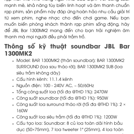
mạnh mẽ, khả năng tùy biến linh hoạt và âm thanh chuẩn
rạp phim, sản phẩm này đáp ứng hoàn hảo nhu cầu giải trí
từ xem phim, nghe nhạc cho đến chơi game. Nếu bạn
muốn biến phòng khách thành rạp phim sống động, hãy
để JBL Bar 1300MK2 mang đến cho bạn trải nghiệm âm
thanh mà mọi người đều phải trầm trồ.
Thông số kỹ thuật soundbar JBL Bar
1300MK2
Model: BAR 1300MK2 (thân soundbar); BAR 1300MK2
SURROUND (loa sau tháo rời); BAR 1300MK2 SUB (loa
siêu trầm không dây)
Cấu hình kênh: 11.1.4 kênh
Nguồn điện: 100 - 240V AC, ~ 50/60Hz
Tổng công suất loa (tối đa @THD 1%): 2470W
Công suất soundbar (tối đa @THD 1%): 950W
Công suất loa surround tháo rời (tối đa @THD 1%): 2 ×
160W
Công suất loa siêu trầm (tối đa @THD 1%): 1200W
Cấu tạo loa: Soundbar: 8 củ loa toàn dải hình bầu
dục (50×75mm), 7 loa tweeter 1" (25mm), 4 loa toàn