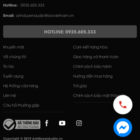
Hotline:
0935 605 333
Email:
anhduyenaudio@avsvietnam.vn
HOTLINE: 0935.605.333
Khuyến mãi
Cam kết hàng hóa
Về chúng tôi
Giao hàng và thanh toán
Tin tức
Chính sách bảo hành
Tuyển dụng
Hướng dẫn mua hàng
Hệ thống cửa hàng
Trả góp
Liên hệ
Chính sách bảo mật thông tin
Câu hỏi thường gặp
Copyright © 2019 AnhDuyenAudio.vn