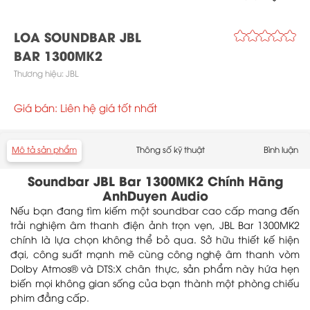
LOA SOUNDBAR JBL
BAR 1300MK2
Thương hiệu:
JBL
Giá bán: Liên hệ giá tốt nhất
Mô tả sản phẩm
Thông số kỹ thuật
Bình luận
Soundbar JBL Bar 1300MK2 Chính Hãng
AnhDuyen Audio
Nếu bạn đang tìm kiếm một soundbar cao cấp mang đến
trải nghiệm âm thanh điện ảnh trọn vẹn, JBL Bar 1300MK2
chính là lựa chọn không thể bỏ qua. Sở hữu thiết kế hiện
đại, công suất mạnh mẽ cùng công nghệ âm thanh vòm
Dolby Atmos® và DTS:X chân thực, sản phẩm này hứa hẹn
biến mọi không gian sống của bạn thành một phòng chiếu
phim đẳng cấp.