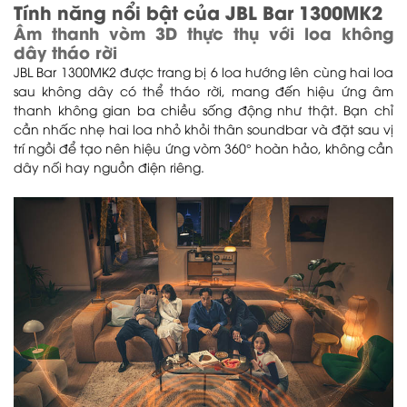
Tính năng nổi bật của JBL Bar 1300MK2
Âm thanh vòm 3D thực thụ với loa không
dây tháo rời
JBL Bar 1300MK2 được trang bị 6 loa hướng lên cùng hai loa
sau không dây có thể tháo rời, mang đến hiệu ứng âm
thanh không gian ba chiều sống động như thật. Bạn chỉ
cần nhấc nhẹ hai loa nhỏ khỏi thân soundbar và đặt sau vị
trí ngồi để tạo nên hiệu ứng vòm 360° hoàn hảo, không cần
dây nối hay nguồn điện riêng.