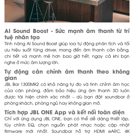
AI Sound Boost - Sức mạnh âm thanh từ trí
tuệ nhân tạo
Tính năng AI Sound Boost giúp loa tự động phân tích và tối
ưu hiệu suất từng driver, mang đến âm thanh cân bằng,
chi tiết và mạnh mẽ hơn bao giờ hết, ngay cả khi bạn
nghe ở mức âm lượng lớn.
Tự động cân chỉnh âm thanh theo không
gian
JBL Bar 1300MK2 có khả năng tự đo và tinh chỉnh âm học
của căn phòng, đảm bảo hiệu ứng âm thanh 3D luôn
được tái hiện chính xác nhất – dù bạn đặt soundbar ở
phòng khách, phòng ngủ hay không gian mở.
Tích hợp JBL ONE App và kết nối toàn diện
Chỉ với ứng dụng JBL ONE, bạn có thể dễ dàng thiết lập,
tùy chỉnh EQ, chọn nguồn phát nhạc hoặc cập nhật
firmware mới nhất. Soundbar hỗ trợ HDMI eARC, 4K