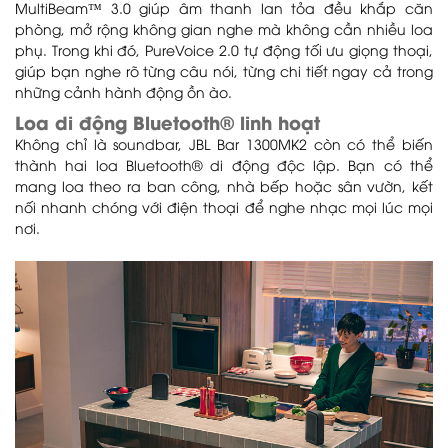
MultiBeam™ 3.0 giúp âm thanh lan tỏa đều khắp căn
phòng, mở rộng không gian nghe mà không cần nhiều loa
phụ. Trong khi đó, PureVoice 2.0 tự động tối ưu giọng thoại,
giúp bạn nghe rõ từng câu nói, từng chi tiết ngay cả trong
những cảnh hành động ồn ào.
Loa di động Bluetooth® linh hoạt
Không chỉ là soundbar, JBL Bar 1300MK2 còn có thể biến
thành hai loa Bluetooth® di động độc lập. Bạn có thể
mang loa theo ra ban công, nhà bếp hoặc sân vườn, kết
nối nhanh chóng với điện thoại để nghe nhạc mọi lúc mọi
nơi.