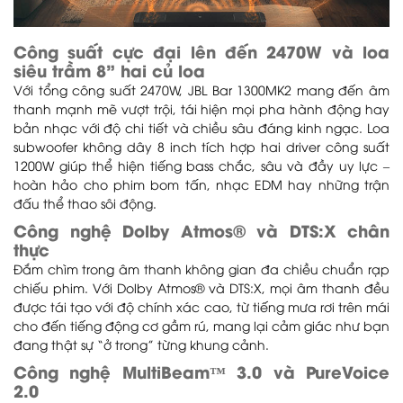
Công suất cực đại lên đến 2470W và loa
siêu trầm 8” hai củ loa
Với tổng công suất 2470W, JBL Bar 1300MK2 mang đến âm
thanh mạnh mẽ vượt trội, tái hiện mọi pha hành động hay
bản nhạc với độ chi tiết và chiều sâu đáng kinh ngạc. Loa
subwoofer không dây 8 inch tích hợp hai driver công suất
1200W giúp thể hiện tiếng bass chắc, sâu và đầy uy lực –
hoàn hảo cho phim bom tấn, nhạc EDM hay những trận
đấu thể thao sôi động.
Công nghệ Dolby Atmos® và DTS:X chân
thực
Đắm chìm trong âm thanh không gian đa chiều chuẩn rạp
chiếu phim. Với Dolby Atmos® và DTS:X, mọi âm thanh đều
được tái tạo với độ chính xác cao, từ tiếng mưa rơi trên mái
cho đến tiếng động cơ gầm rú, mang lại cảm giác như bạn
đang thật sự “ở trong” từng khung cảnh.
Công nghệ MultiBeam™ 3.0 và PureVoice
2.0