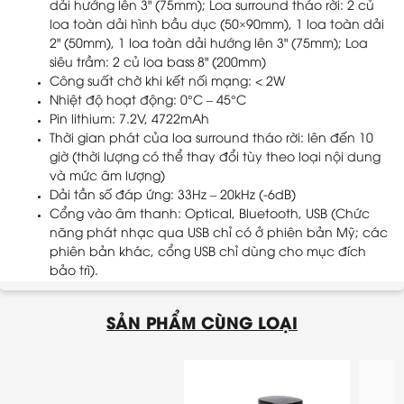
dải hướng lên 3" (75mm); Loa surround tháo rời: 2 củ
loa toàn dải hình bầu dục (50×90mm), 1 loa toàn dải
2" (50mm), 1 loa toàn dải hướng lên 3" (75mm); Loa
siêu trầm: 2 củ loa bass 8" (200mm)
Công suất chờ khi kết nối mạng: < 2W
Nhiệt độ hoạt động: 0°C – 45°C
Pin lithium: 7.2V, 4722mAh
Thời gian phát của loa surround tháo rời: lên đến 10
giờ (thời lượng có thể thay đổi tùy theo loại nội dung
và mức âm lượng)
Dải tần số đáp ứng: 33Hz – 20kHz (-6dB)
Cổng vào âm thanh: Optical, Bluetooth, USB (Chức
năng phát nhạc qua USB chỉ có ở phiên bản Mỹ; các
phiên bản khác, cổng USB chỉ dùng cho mục đích
bảo trì).
SẢN PHẨM CÙNG LOẠI