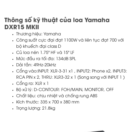
Thông số kỹ thuật của loa Yamaha
DXR15 MKII
Thương hiệu: Yamaha
Công suất cực đại đạt 1100W và liên tục đạt 700 với
bộ khuếch đại class D
Củ loa nén 1.75" HF và 15" LF
Mức đầu ra tối đa: 134dB SPL
Dải tần: 49Hz-20kHz
Cổng vào:INPUT: XLR-3-31 x1 , INPUT2: Phone x2, INPUT3:
RCA PIN x 2, THRU: XLR3-32 x 1 (Song song với INPUT 1 )
Cổng ra: XLR x 1
Bộ xử lý: D-CONTOUR: FOH/MAIN, MONITOR, OFF
Chất liệu: chịu nhiệt và chống rung ABS
Kích thước: 335 x 700 x 380 mm
Trọng lượng: 21.8kg