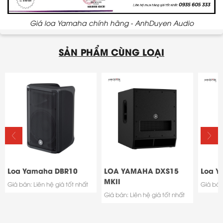
Giá loa Yamaha chính hãng - AnhDuyen Audio
SẢN PHẨM CÙNG LOẠI
Loa Yamaha DBR10
LOA YAMAHA DXS15
Loa Y
MKII
Giá bán: Liên hệ giá tốt nhất
Giá bán:
Giá bán: Liên hệ giá tốt nhất