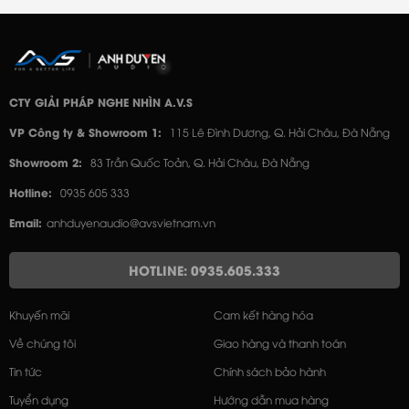
CTY GIẢI PHÁP NGHE NHÌN A.V.S
VP Công ty & Showroom 1:
115 Lê Đình Dương, Q. Hải Châu, Đà Nẵng
Showroom 2:
83 Trần Quốc Toản, Q. Hải Châu, Đà Nẵng
Hotline:
0935 605 333
Email:
anhduyenaudio@avsvietnam.vn
HOTLINE: 0935.605.333
Khuyến mãi
Cam kết hàng hóa
Về chúng tôi
Giao hàng và thanh toán
Tin tức
Chính sách bảo hành
Tuyển dụng
Hướng dẫn mua hàng