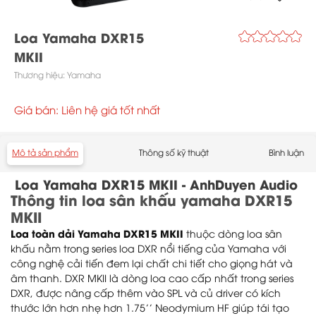
Loa Yamaha DXR15
MKII
Thương hiệu:
Yamaha
Giá bán: Liên hệ giá tốt nhất
Mô tả sản phẩm
Thông số kỹ thuật
Bình luận
Loa Yamaha DXR15 MKII - AnhDuyen Audio
Thông tin loa sân khấu yamaha DXR15
MKII
Loa toàn dải Yamaha DXR15 MKII
thuộc dòng loa sân
khấu nằm trong series loa DXR nổi tiếng của Yamaha với
công nghệ cải tiến đem lại chất chi tiết cho giọng hát và
âm thanh. DXR MKII là dòng loa cao cấp nhất trong series
DXR, được nâng cấp thêm vào SPL và củ driver có kích
thước lớn hơn nhẹ hơn 1.75’’ Neodymium HF giúp tái tạo