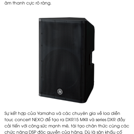
âm thanh cực rõ ràng.
Sự kết hợp của Yamaha và các chuyên gia về loa diễn
tour, concert NEXO để tạo ra DXR15 MKII và series DXR đầy
cải tiến với công sức mạnh mẽ, tái tạo chân thức cùng các
chức năng DSP độc quyền của hãng. Dù là sân khấu cố