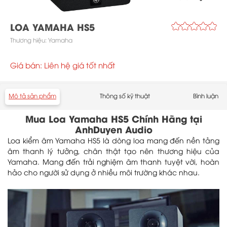
LOA YAMAHA HS5
Thương hiệu:
Yamaha
Giá bán: Liên hệ giá tốt nhất
Mô tả sản phẩm
Thông số kỹ thuật
Bình luận
Mua Loa Yamaha HS5 Chính Hãng tại
AnhDuyen Audio
Loa kiểm âm Yamaha HS5 là dòng loa mang đến nền tảng
âm thanh lý tưởng, chân thật tạo nên thương hiệu của
Yamaha. Mang đến trải nghiệm âm thanh tuyệt vời, hoàn
hảo cho người sử dụng ở nhiều môi trường khác nhau.