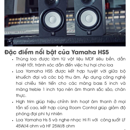
Đặc điểm nổi bật của Yamaha HS5
Thùng loa được làm từ vật liệu MDF siêu bền, dẫn
nhiệt tốt, tránh xóc dẫn đến việc hư hại cho loa
Loa Yamaha HS5 được kết hợp tuyệt vời giữa bộ
khuếch đại và các bộ thu âm. Áp dụng công nghệ
hai chiều tiên tiến cho các màng bass 5 inch và
màng treble 1 inch tạo nên âm thanh sắc sảo, chân
thực.
High trim giúp hiệu chỉnh linh hoạt âm thanh ở mọi
tần số cao, kết hợp cùng Room Control giúp giảm độ
phóng đại phi tự nhiên
Loa Yamaha Hs 5 và nghe nhạc Hi Fi với công suất LF
45W/4 ohm và HF 25W/8 ohm