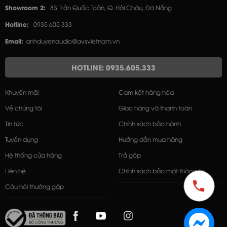
Showroom 2:
83 Trần Quốc Toản, Q. Hải Châu, Đà Nẵng
Hotline:
0935 605 333
Email:
anhduyenaudio@avsvietnam.vn
HOTLINE: 0935.605.333
Khuyến mãi
Cam kết hàng hóa
Về chúng tôi
Giao hàng và thanh toán
Tin tức
Chính sách bảo hành
Tuyển dụng
Hướng dẫn mua hàng
Hệ thống cửa hàng
Trả góp
Liên hệ
Chính sách bảo mật thông tin
Câu hỏi thường gặp