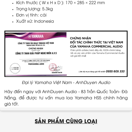
Kích thước ( W x H x D ): 170 × 285 × 222 mm
Trọng lượng: 5.3kg
Đơn vị tính: cái
Xuất xứ: Indonesia
Đại lý Yamaha Việt Nam - AnhDuyen Audio
Hãy đến ngay với AnhDuyen Audio - 83 Trần Quốc Toản- Đà
Nẵng, để được tư vấn mua loa Yamaha HS5 chính hãng
giá tốt.
SẢN PHẨM CÙNG LOẠI