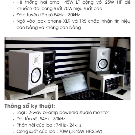
Hệ thống hai ampli 45W LF cộng với 25W HF để
khuếch đại công suất 70W hiệu suất cao
Đáp tuyến tần số 54Hz – 30kHz
Ngõ vào jack phone XLR và TRS chấp nhận tín hiệu
cân bằng và không cân bằng
Thông số kỹ thuật:
Loại : 2-way bi-amp powered studio monitor
Dải tần số: 54Hz - 30kHz
Phản hồi của loa : 74Hz - 24kHz
Công suất của loa : 70W (LF:45W, HF:25W)