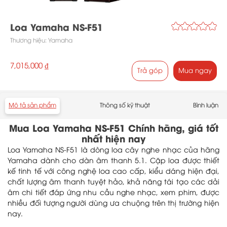
Loa Yamaha NS-F51
Thương hiệu:
Yamaha
7,015,000 ₫
Trả góp
Mua ngay
Mô tả sản phẩm
Thông số kỹ thuật
Bình luận
Mua Loa Yamaha NS-F51 Chính hãng, giá tốt
nhất hiện nay
Loa Yamaha NS-F51 là dòng loa cây nghe nhạc của hãng
Yamaha dành cho dàn âm thanh 5.1. Cặp loa được thiết
kế tinh tế với công nghệ loa cao cấp, kiểu dáng hiện đại,
chất lượng âm thanh tuyệt hảo, khả năng tái tạo các dải
âm chi tiết đáp ứng nhu cầu nghe nhạc, xem phim, được
nhiều đối tượng người dùng ưa chuộng trên thị trường hiện
nay.