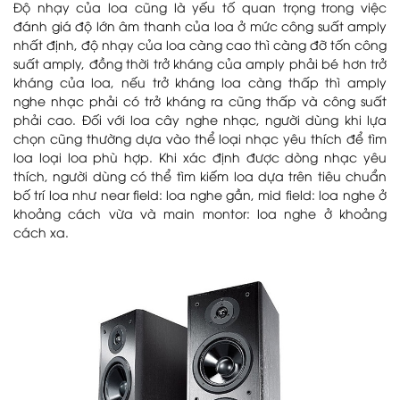
Độ nhạy của loa cũng là yếu tố quan trọng trong việc
đánh giá độ lớn âm thanh của loa ở mức công suất amply
nhất định, độ nhạy của loa càng cao thì càng đỡ tốn công
suất amply, đồng thời trở kháng của amply phải bé hơn trở
kháng của loa, nếu trở kháng loa càng thấp thì amply
nghe nhạc phải có trở kháng ra cũng thấp và công suất
phải cao. Đối với loa cây nghe nhạc, người dùng khi lựa
chọn cũng thường dựa vào thể loại nhạc yêu thích để tìm
loa loại loa phù hợp. Khi xác định được dòng nhạc yêu
thích, người dùng có thể tìm kiếm loa dựa trên tiêu chuẩn
bố trí loa như near field: loa nghe gần, mid field: loa nghe ở
khoảng cách vừa và main montor: loa nghe ở khoảng
cách xa.