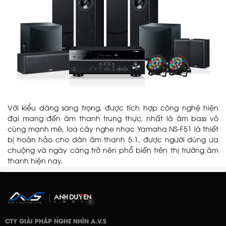
Với kiểu dáng sang trọng, được tích hợp công nghệ hiện
đại mang đến âm thanh trung thực, nhất là âm bass vô
cùng mạnh mẽ, loa cây nghe nhạc Yamaha NS-F51 là thiết
bị hoàn hảo cho dàn âm thanh 5.1, được người dùng ưa
chuộng và ngày càng trở nên phổ biến trên thị trường âm
thanh hiện nay.
CTY GIẢI PHÁP NGHE NHÌN A.V.S