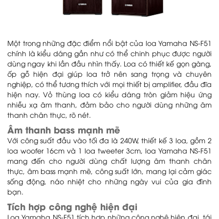
Một trong những đặc điểm nổi bật của loa Yamaha NS-F51
chính là kiểu dáng gần như có thể chinh phục được người
dùng ngay khi lần đầu nhìn thấy. Loa có thiết kế gọn gàng,
ốp gỗ hiện đại giúp loa trở nên sang trọng và chuyên
nghiệp, có thể tương thích với mọi thiết bị amplifier, đầu đĩa
hiện nay. Vỏ thùng loa có kiểu dáng tròn giảm hiệu ứng
nhiễu xạ âm thanh, đảm bảo cho người dùng những âm
thanh chân thực, rõ nét.
Âm thanh bass mạnh mẽ
Với công suất đầu vào tối đa là 240W, thiết kế 3 loa, gồm 2
loa woofer 16cm và 1 loa tweeter 3cm, loa Yamaha NS-F51
mang đến cho người dùng chất lượng âm thanh chân
thực, âm bass mạnh mẽ, công suất lớn, mang lại cảm giác
sống động, náo nhiệt cho những ngày vui của gia đình
bạn.
Tích hợp công nghệ hiện đại
Loa Yamaha NS-F51 tích hợp những công nghệ hiện đại, tái