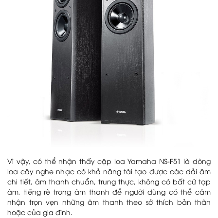
Vì vậy, có thể nhận thấy cặp loa Yamaha NS-F51 là dòng
loa cây nghe nhạc có khả năng tái tạo được các dải âm
chi tiết, âm thanh chuẩn, trung thực, không có bất cứ tạp
âm, tiếng rè trong âm thanh để người dùng có thể cảm
nhận trọn vẹn những âm thanh theo sở thích bản thân
hoặc của gia đình.