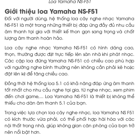
Loa Yamaha NS-F51
Giới thiệu loa Yamaha NS-F51
Đối với người dùng, hệ thống loa cây nghe nhạc Yamaha
NS-F51 là một trong những thiết bị đáp ứng đầy đủ nhu cầu
âm thanh tại gia với thiết kế thon gọn sang trọng và chất
lượng âm thanh hoàn hảo.
Loa cây nghe nhạc Yamaha NS-F51 có hình dáng cao,
thọn, thường được đặt trực tiếp lên sàn nhà khi phát nhạc.
Các cặp loa đứng Yamaha NS-F51 có chiều cao phù hợp
với ngưỡng nghe bình thường nên không cần phải kê hoặc
đặt lên kệ để tăng chiều cao.
Đồng thời hệ thống loa 5.1 có khả năng đáp ứng âm thanh
tốt nhất cho nhu cầu nghe tại gia, từ nghe nhạc, xem phim
đến chơi game,... Loa Yamaha NS-F51 là thiết bị không thể
thiếu cho dàn âm thanh 5.1 của bạn.
Trong việc lựa chọn loa cây nghe nhạc, loa Yamaha NS F51
có kích thước vừa phải, có thể phối hợp hài hòa với các
nội thất trong nhà, giúp không gian căn phòng của bạn trở
nên nổi bật hơn.