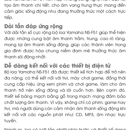
tạo âm thanh chi tiết, cho âm vang trung thực mang đến
cảm giác sống động như đang thưởng thức một cách trực
tiếp.
Dải tần đáp ứng rộng
Với dải tần số cực rộng bộ loa Yamaha NS-F51 giúp thể hiện
được những cung bật âm thanh trầm, trung, cao rõ ràng,
mang lại âm thanh sống động, giúp các thành viên trong
gia đình được hòa chung niềm đam mê thưởng thức âm
thanh sôi động nhất.
Dễ dàng kết nối với các thiết bị điện tử
Bộ loa Yamaha NS-F51 đã được thiết kế tích hợp để trở nên
đa năng, có thể kết nối với tivi, máy chơi game, đồng thời
cung cấp hiệu ứng xem phim và chơi game, làm cho âm
thanh trở nên sống động và lôi cuốn hơn. Bên cạnh đó,
thiết kế bảng mạch bằng gỗ trong mạch mạng đảm bảo
chất lượng âm thanh. Vì vậy, không chỉ có phim, game hay
tivi, mà người dùng còn cảm nhận âm thanh sống động khi
kết nối với các nguồn phát như: CD, MP3, âm nhạc trực
tuyến.