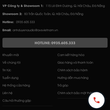
VP Công ty & Showroom 1:
115 Lê Đình Dương, Q. Hải Châu, Đà Nẵng
Showroom 2:
83 Trần Quốc Toản, Q. Hải Châu, Đà Nẵng
Hotline:
0935 605 333
Email:
anhduyenaudio@avsvietnam.vn
HOTLINE: 0935.605.333
Khuyến mãi
Cam kết hàng hóa
Về chúng tôi
Giao hàng và thanh toán
Tin tức
Chính sách bảo hành
Tuyển dụng
Hướng dẫn mua hàng
Hệ thống cửa hàng
Trả góp
Liên hệ
Chính sách bảo mật thông tin
Câu hỏi thường gặp