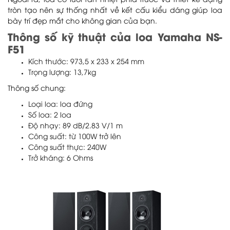
Ngoài ra, loa có lưới tản nhiệt phía trước và thiết kế dạng
tròn tạo nên sự thống nhất về kết cấu kiểu dáng giúp loa
bày trí đẹp mắt cho không gian của bạn.
Thông số kỹ thuật của loa Yamaha NS-
F51
Kích thước: 973,5 x 233 x 254 mm
Trọng lượng: 13,7kg
Thông số chung:
Loại loa: loa đứng
Số loa: 2 loa
Độ nhạy: 89 dB/2.83 V/1 m
Công suất: từ 100W trở lên
Công suất thực: 240W
Trở kháng: 6 Ohms