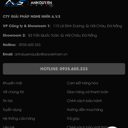
CTY GIẢI PHÁP NGHE NHÌN A.V.S
VP Công ty & Showroom 1:
115 Lê Đình Dương, Q. Hải Châu, Đà Nẵng
Showroom 2:
83 Trần Quốc Toản, Q. Hải Châu, Đà Nẵng
Hotline:
0935 605 333
Email:
anhduyenaudio@avsvietnam.vn
HOTLINE: 0935.605.333
Khuyến mãi
Cam kết hàng hóa
Về chúng tôi
Giao hàng và thanh toán
Tin tức
Chính sách bảo hành
Tuyển dụng
Hướng dẫn mua hàng
Hệ thống cửa hàng
Trả góp
Liên hệ
Chính sách bảo mật thông tin