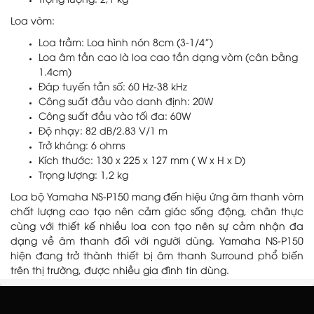
Trọng lượng: 2,1 kg
Loa vòm:
Loa trầm: Loa hình nón 8cm (3-1/4”)
Loa âm tần cao là loa cao tần dạng vòm (cân bằng
1.4cm)
Đáp tuyến tần số: 60 Hz-38 kHz
Công suất đầu vào danh định: 20W
Công suất đầu vào tối đa: 60W
Độ nhạy: 82 dB/2.83 V/1 m
Trở kháng: 6 ohms
Kích thước: 130 x 225 x 127 mm ( W x H x D)
Trọng lượng: 1,2 kg
Loa bộ Yamaha NS-P150 mang đến hiệu ứng âm thanh vòm
chất lượng cao tạo nên cảm giác sống động, chân thực
cùng với thiết kế nhiều loa con tạo nên sự cảm nhận đa
dạng về âm thanh đối với người dùng. Yamaha NS-P150
hiện đang trở thành thiết bị âm thanh Surround phổ biến
trên thị trường, được nhiều gia đình tin dùng.