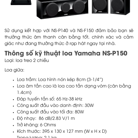
Sử dụng kết hợp với NS-P140 và NS-F150 đảm bảo bạn sẽ
thưởng thức âm thanh cân bằng tốt, chính xác và cảm
giác như đang thưởng thức ở rạp hát ngay tại nhà.
Thông số kỹ thuật loa Yamaha NS-P150
Loại: loa treo 2 chiều
Loa giữa:
Loa trầm: Loa hình nón kép 8cm (3-1/4”)
Loa âm tần cao là loa cao tần dạng vòm (cân bằng
1.4cm)
Đáp tuyến tần số: 65 Hz-38 kHz
Công suất đầu vào danh định: 30W
Công suất đầu vào tối đa: 80W
Độ nhạy: 86 dB/2.83 V/1 m
Trở kháng: 6 Ohms
Kích thước: 395 x 130 x 127 mm (W x H x D)