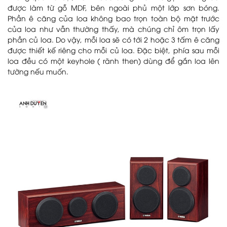
được làm từ gỗ MDF, bên ngoài phủ một lớp sơn bóng.
Phần ê căng của loa không bao trọn toàn bộ mặt trước
của loa như vẫn thường thấy, mà chúng chỉ ôm trọn lấy
phần củ loa. Do vậy, mỗi loa sẽ có tới 2 hoặc 3 tấm ê căng
được thiết kế riêng cho mỗi củ loa. Đặc biệt, phía sau mỗi
loa đều có một keyhole ( rãnh then) dùng để gắn loa lên
tường nếu muốn.