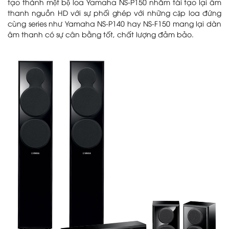
tạo thành một bộ loa Yamaha NS-P150 nhằm tái tạo lại âm
thanh nguồn HD với sự phối ghép với những cặp loa đứng
cùng series như Yamaha NS-P140 hay NS-F150 mang lại dàn
âm thanh có sự cân bằng tốt, chất lượng đảm bảo.