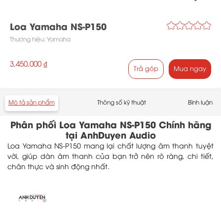
Loa Yamaha NS-P150
Thương hiệu:
Yamaha
3,450,000 ₫
Trả góp
Mua ngay
Mô tả sản phẩm
Thông số kỹ thuật
Bình luận
Phân phối Loa Yamaha NS-P150 Chính hãng
tại AnhDuyen Audio
Loa Yamaha NS-P150 mang lại chất lượng âm thanh tuyệt
vời, giúp dàn âm thanh của bạn trở nên rõ ràng, chi tiết,
chân thực và sinh động nhất.