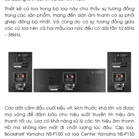
Thiết kế củ loa trong bộ loa này cho thấy sự tương đồng
trong các sản phẩm, mang đến dàn âm thanh có sự phối
ghép đồng bộ nhất. Và cũng do có sự tương đồng giữa
các củ loa nên cả hai mẫu loa này đều có dải tần từ 65Hz
– 38kHz.
Các dắt cắm đầu cuối kiểu vít, kích thước khá lớn và được
mạ vàng để đảm bảo cho hiệu suất truyền tín hiệu âm
thanh tối ưu. Loa có khả năng xử lý các tín hiệu âm thanh
HD mà không làm mất đi chất lượng lúc đầu. Cặp loa
Bookshelf Yamaha NS-P150 và loa Center Yamaha NS-P150