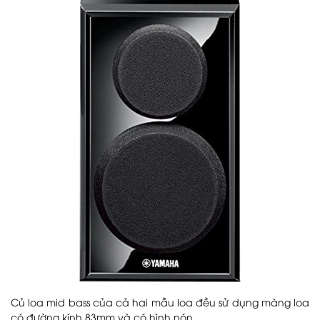
Củ loa mid bass của cả hai mẫu loa đều sử dụng màng loa
có đường kính 83mm và có hình nón.