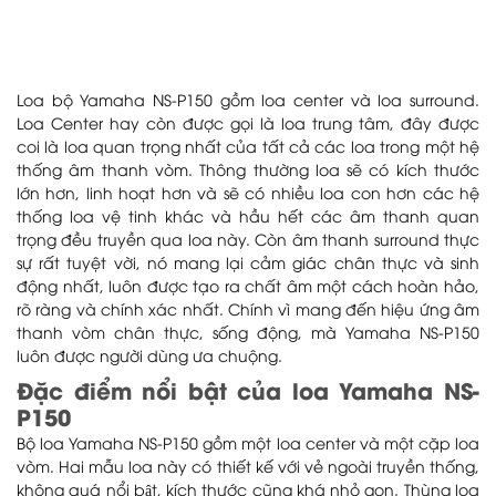
Loa bộ Yamaha NS-P150 gồm loa center và loa surround.
Loa Center hay còn được gọi là loa trung tâm, đây được
coi là loa quan trọng nhất của tất cả các loa trong một hệ
thống âm thanh vòm. Thông thường loa sẽ có kích thước
lớn hơn, linh hoạt hơn và sẽ có nhiều loa con hơn các hệ
thống loa vệ tinh khác và hầu hết các âm thanh quan
trọng đều truyền qua loa này. Còn âm thanh surround thực
sự rất tuyệt vời, nó mang lại cảm giác chân thực và sinh
động nhất, luôn được tạo ra chất âm một cách hoàn hảo,
rõ ràng và chính xác nhất. Chính vì mang đến hiệu ứng âm
thanh vòm chân thực, sống động, mà Yamaha NS-P150
luôn được người dùng ưa chuộng.
Đặc điểm nổi bật của loa Yamaha NS-
P150
Bộ loa Yamaha NS-P150 gồm một loa center và một cặp loa
vòm. Hai mẫu loa này có thiết kế với vẻ ngoài truyền thống,
không quá nổi bật, kích thước cũng khá nhỏ gọn. Thùng loa