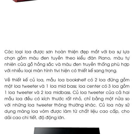
Các loại loa được sơn hoàn thiện đẹp mắt với ba sự lựa
chọn gồm màu đen tuyền theo kiểu đàn Piano, màu tự
nhiên của gỗ hồng sắc và màu đen truyền thống phù hợp
với nhiều loại màn hình tivi hiện có thiết kế sang trọng.
Về thiết kế củ loa, mẫu loa bookshelf có 2 loa đứng gồm
một loa tweeter và 1 loa mid bass; loa center có 3 loa gồm
1 loa tweeter và 2 loa midbass. Củ loa tweeter của cả hai
mẫu loa đều có kích thước rất nhỏ, chỉ bằng một nửa so
với những loa tweeter thông thường khác. Củ loa này sử
dụng màng loa vòm được làm từ chất liệu cao cấp, cho
dải cao chi tiết, độ động lớn.