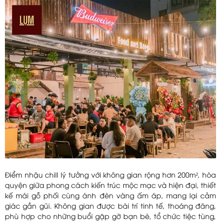
Điểm nhậu chill lý tưởng với không gian rộng hơn 200m², hòa
quyện giữa phong cách kiến trúc mộc mạc và hiện đại, thiết
kế mái gỗ phối cùng ánh đèn vàng ấm áp, mang lại cảm
giác gần gũi. Không gian được bài trí tinh tế, thoáng đãng,
phù hợp cho những buổi gặp gỡ bạn bè, tổ chức tiệc tùng,