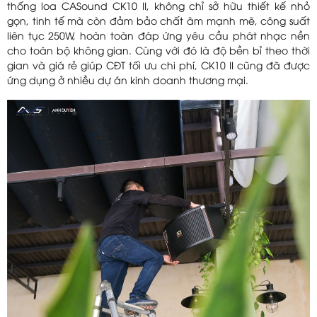
thống loa CASound CK10 II, không chỉ sở hữu thiết kế nhỏ
gọn, tinh tế mà còn đảm bảo chất âm mạnh mẽ, công suất
liên tục 250W, hoàn toàn đáp ứng yêu cầu phát nhạc nền
cho toàn bộ không gian. Cùng với đó là độ bền bỉ theo thời
gian và giá rẻ giúp CĐT tối ưu chi phí, CK10 II cũng đã được
ứng dụng ở nhiều dự án kinh doanh thương mại.