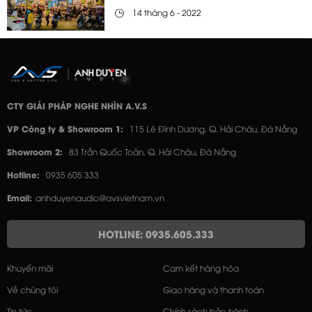
14 tháng 6 - 2022
CTY GIẢI PHÁP NGHE NHÌN A.V.S
VP Công ty & Showroom 1:
115 Lê Đình Dương, Q. Hải Châu, Đà Nẵng
Showroom 2:
83 Trần Quốc Toản, Q. Hải Châu, Đà Nẵng
Hotline:
0935 605 333
Email:
anhduyenaudio@avsvietnam.vn
HOTLINE: 0935.605.333
Khuyến mãi
Cam kết hàng hóa
Về chúng tôi
Giao hàng và thanh toán