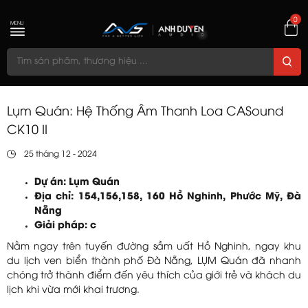
0
MENU
Lụm Quán: Hệ Thống Âm Thanh Loa CASound
CK10 II
25 tháng 12 - 2024
Dự án: Lụm Quán
Địa chỉ: 154,156,158, 160 Hồ Nghinh, Phước Mỹ, Đà
Nẵng
Giải pháp: c
Nằm ngay trên tuyến đường sầm uất Hồ Nghinh, ngay khu
du lịch ven biển thành phố Đà Nẵng, LỤM Quán đã nhanh
chóng trở thành điểm đến yêu thích của giới trẻ và khách du
lịch khi vừa mới khai trương.