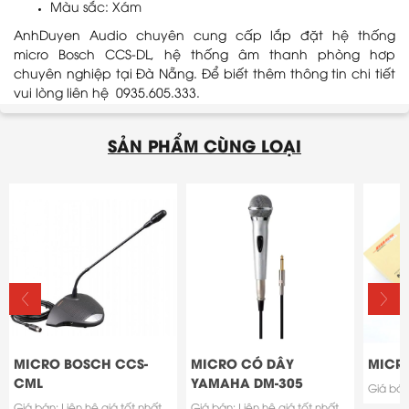
Màu sắc: Xám
AnhDuyen Audio chuyên cung cấp lắp đặt hệ thống
micro Bosch CCS-DL, hệ thống âm thanh phòng hơp
chuyên nghiệp tại Đà Nẵng. Để biết thêm thông tin chi tiết
vui lòng liên hệ 0935.605.333.
SẢN PHẨM CÙNG LOẠI
MICRO BOSCH CCS-
MICRO CÓ DÂY
MICRO
CML
YAMAHA DM-305
Giá bán:
Giá bán: Liên hệ giá tốt nhất
Giá bán: Liên hệ giá tốt nhất