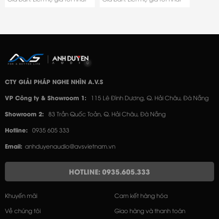
CTY GIẢI PHÁP NGHE NHÌN A.V.S
VP Công ty & Showroom 1:
115 Lê Đình Dương, Q. Hải Châu, Đà Nẵng
Showroom 2:
83 Trần Quốc Toản, Q. Hải Châu, Đà Nẵng
Hotline:
0935 605 333
Email:
anhduyenaudio@avsvietnam.vn
HOTLINE: 0935.605.333
Khuyến mãi
Cam kết hàng hóa
Về chúng tôi
Giao hàng và thanh toán