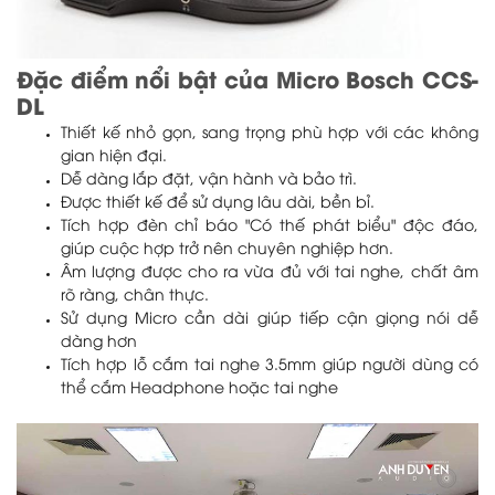
Đặc điểm nổi bật của Micro Bosch CCS-
DL
Thiết kế nhỏ gọn, sang trọng phù hợp với các không
gian hiện đại.
Dễ dàng lắp đặt, vận hành và bảo trì.
Được thiết kế để sử dụng lâu dài, bền bỉ.
Tích hợp đèn chỉ báo "Có thế phát biểu" độc đáo,
giúp cuộc hợp trở nên chuyên nghiệp hơn.
Âm lượng được cho ra vừa đủ với tai nghe, chất âm
rõ ràng, chân thực.
Sử dụng Micro cần dài giúp tiếp cận giọng nói dễ
dàng hơn
Tích hợp lỗ cắm tai nghe 3.5mm giúp người dùng có
thể cắm Headphone hoặc tai nghe