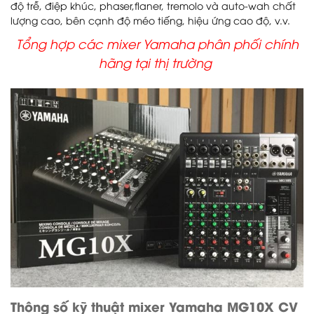
độ trễ, điệp khúc, phaser,flaner, tremolo và auto-wah chất
lượng cao, bên cạnh độ méo tiếng, hiệu ứng cao độ, v.v.
Tổng hợp các mixer Yamaha phân phối chính
hãng tại thị trường
Thông số kỹ thuật mixer Yamaha MG10X CV