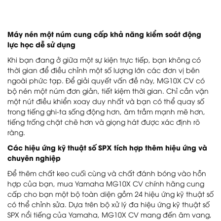
Máy nén một núm cung cấp khả năng kiểm soát động
lực học dễ sử dụng
Khi bạn đang ở giữa một sự kiện trực tiếp, bạn không có
thời gian để điều chỉnh một số lượng lớn các đơn vị bên
ngoài phức tạp. Để giải quyết vấn đề này, MG10X CV có
bộ nén một núm đơn giản, tiết kiệm thời gian. Chỉ cần vặn
một nút điều khiển xoay duy nhất và bạn có thể quay số
trong tiếng ghi-ta sống động hơn, âm trầm mạnh mẽ hơn,
tiếng trống chặt chẽ hơn và giọng hát được xác định rõ
ràng.
Các hiệu ứng kỹ thuật số SPX tích hợp thêm hiệu ứng và
chuyên nghiệp
Để thêm chất keo cuối cùng và chất đánh bóng vào hỗn
hợp của bạn, mua Yamaha MG10X CV chính hãng cung
cấp cho bạn một bộ toàn diện gồm 24 hiệu ứng kỹ thuật số
có thể chỉnh sửa. Dựa trên bộ xử lý đa hiệu ứng kỹ thuật số
SPX nổi tiếng của Yamaha, MG10X CV mang đến âm vang,