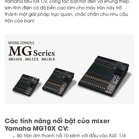
Yamaha MG10X CV, công tắc bật/tắt đèn và khung thép
sơn tĩnh điện có độ bền cao làm cho máy trộn này trở
thành một giải pháp trực quan, chắc chắn cho nhu cầu
trộn của bạn!
Các tính năng nối bật của mixer
Yamaha MG10X CV:
Bộ trộn âm thanh nổi 10 kênh với đầu vào XLR, 1/4