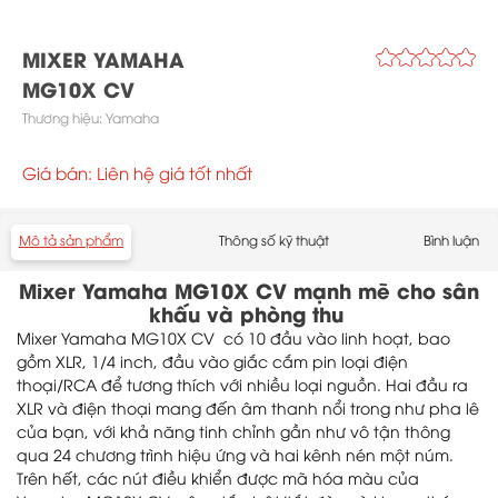
MIXER YAMAHA
MG10X CV
Thương hiệu:
Yamaha
Giá bán: Liên hệ giá tốt nhất
Mô tả sản phẩm
Thông số kỹ thuật
Bình luận
Mixer Yamaha MG10X CV mạnh mẽ cho sân
khấu và phòng thu
Mixer Yamaha MG10X CV có 10 đầu vào linh hoạt, bao
gồm XLR, 1/4 inch, đầu vào giắc cắm pin loại điện
thoại/RCA để tương thích với nhiều loại nguồn. Hai đầu ra
XLR và điện thoại mang đến âm thanh nổi trong như pha lê
của bạn, với khả năng tinh chỉnh gần như vô tận thông
qua 24 chương trình hiệu ứng và hai kênh nén một núm.
Trên hết, các nút điều khiển được mã hóa màu của