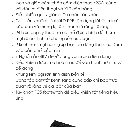
inch và giắc cắm chân cắm điện thoại/RCA, cùng
với đầu ra điện thoại và XLR cân bằng
Điều khiển quay giảm dấu chân sân khấu
Các tiền khuếch đại rời D-PRE tận dụng tối đa micrô
của bạn và mang lại âm thanh rõ ràng, rõ ràng
24 hiệu ứng kỹ thuật số có thể điều chỉnh để thêm
một số nét tinh tế cho nguồn của bạn
2 kênh nén một núm giúp bạn dễ dàng thêm cú đấm
vào bản phối của mình
+ Nguồn ảo 48V để sử dụng với micrô điện dung
Điều khiển được mã hóa màu để vận hành trơn tru và
dễ dàng
Khung kim loại sơn tĩnh điện bền bỉ
Công tắc bật/tắt kênh sáng cung cấp chỉ báo trực
quan rõ ràng về cài đặt của bạn
Tùy chọn FC5 footswitch để điều khiển tắt tiếng hiệu
ứng