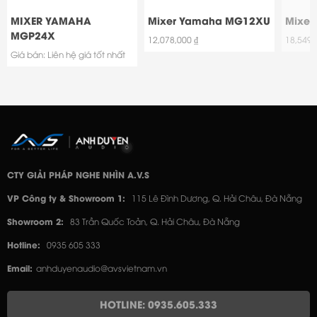
MIXER YAMAHA
Mixer Yamaha MG12XU
Mixe
MGP24X
12,078,000 ₫
18,549,
Giá bán: Liên hệ giá tốt nhất
CTY GIẢI PHÁP NGHE NHÌN A.V.S
VP Công ty & Showroom 1:
115 Lê Đình Dương, Q. Hải Châu, Đà Nẵng
Showroom 2:
83 Trần Quốc Toản, Q. Hải Châu, Đà Nẵng
Hotline:
0935 605 333
Email:
anhduyenaudio@avsvietnam.vn
HOTLINE: 0935.605.333