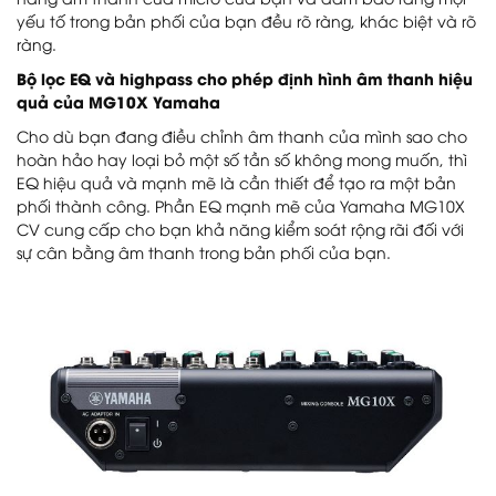
năng âm thanh của micrô của bạn và đảm bảo rằng mọi
yếu tố trong bản phối của bạn đều rõ ràng, khác biệt và rõ
ràng.
Bộ lọc EQ và highpass cho phép định hình âm thanh hiệu
quả của MG10X Yamaha
Cho dù bạn đang điều chỉnh âm thanh của mình sao cho
hoàn hảo hay loại bỏ một số tần số không mong muốn, thì
EQ hiệu quả và mạnh mẽ là cần thiết để tạo ra một bản
phối thành công. Phần EQ mạnh mẽ của Yamaha MG10X
CV cung cấp cho bạn khả năng kiểm soát rộng rãi đối với
sự cân bằng âm thanh trong bản phối của bạn.