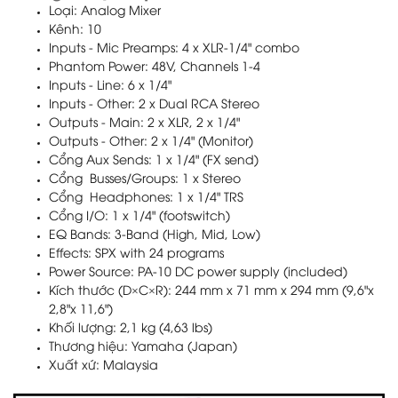
Loại: Analog Mixer
Kênh:
10
Inputs - Mic Preamps:
4 x XLR-1/4" combo
Phantom Power:
48V, Channels 1-4
Inputs - Line:
6 x 1/4"
Inputs - Other:
2 x Dual RCA Stereo
Outputs - Main:
2 x XLR, 2 x 1/4"
Outputs - Other:
2 x 1/4" (Monitor)
Cổng Aux Sends:
1 x 1/4" (FX send)
Cổng Busses/Groups:
1 x Stereo
Cổng Headphones:
1 x 1/4" TRS
Cổng I/O:
1 x 1/4" (footswitch)
EQ Bands:
3-Band (High, Mid, Low)
Effects:
SPX with 24 programs
Power Source:
PA-10 DC power supply (included)
Kích thước (D×C×R): 244 mm x 71 mm x 294 mm (9,6"x
2,8"x 11,6")
Khối lượng: 2,1 kg (4,63 lbs)
Thương hiệu: Yamaha (Japan)
Xuất xứ: Malaysia