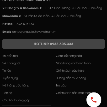
CTY GIẢI PHÁP NGHE NHÌN A.V.S
VP Công ty & Showroom 1:
115 Lê Đình Dương, Q. Hải Châu, Đà Nẵng
Showroom 2:
83 Trần Quốc Toản, Q. Hải Châu, Đà Nẵng
Hotline:
0935 605 333
Email:
anhduyenaudio@avsvietnam.vn
HOTLINE: 0935.605.333
Khuyến mãi
Cam kết hàng hóa
Về chúng tôi
Giao hàng và thanh toán
Tin tức
Chính sách bảo hành
Tuyển dụng
Hướng dẫn mua hàng
Hệ thống cửa hàng
Trả góp
Liên hệ
Chính sách bảo mật thông tin
Câu hỏi thường gặp