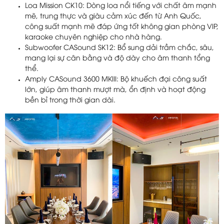
Loa Mission CK10: Dòng loa nổi tiếng với chất âm mạnh
mẽ, trung thực và giàu cảm xúc đến từ Anh Quốc,
công suất mạnh mẽ đáp ứng tốt không gian phòng VIP,
karaoke chuyên nghiệp cho nhà hàng.
Subwoofer CASound SK12: Bổ sung dải trầm chắc, sâu,
mang lại sự cân bằng và độ dày cho âm thanh tổng
thể.
Amply CASound 3600 MKIII: Bộ khuếch đại công suất
lớn, giúp âm thanh mượt mà, ổn định và hoạt động
bền bỉ trong thời gian dài.