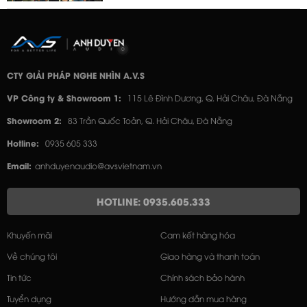
CTY GIẢI PHÁP NGHE NHÌN A.V.S
VP Công ty & Showroom 1:
115 Lê Đình Dương, Q. Hải Châu, Đà Nẵng
Showroom 2:
83 Trần Quốc Toản, Q. Hải Châu, Đà Nẵng
Hotline:
0935 605 333
Email:
anhduyenaudio@avsvietnam.vn
HOTLINE: 0935.605.333
Khuyến mãi
Cam kết hàng hóa
Về chúng tôi
Giao hàng và thanh toán
Tin tức
Chính sách bảo hành
Tuyển dụng
Hướng dẫn mua hàng