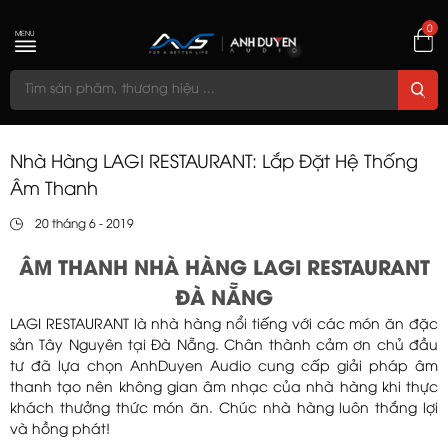
0
MENU
Nhà Hàng LAGI RESTAURANT: Lắp Đặt Hệ Thống
Âm Thanh
20 tháng 6 - 2019
ÂM THANH NHÀ HÀNG LAGI RESTAURANT
ĐÀ NẴNG
LAGI RESTAURANT là nhà hàng nổi tiếng với các món ăn đặc
sản Tây Nguyên tại Đà Nẵng. Chân thành cảm ơn chủ đầu
tư đã lựa chọn AnhDuyen Audio cung cấp giải pháp âm
thanh tạo nên không gian âm nhạc của nhà hàng khi thực
khách thưởng thức món ăn. Chúc nhà hàng luôn thắng lợi
và hồng phát!