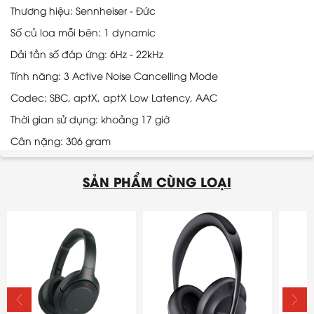
Thương hiệu: Sennheiser - Đức
Số củ loa mỗi bên: 1 dynamic
Dải tần số đáp ứng: 6Hz - 22kHz
Tính năng: 3 Active Noise Cancelling Mode
Codec: SBC, aptX, aptX Low Latency, AAC
Thời gian sử dụng: khoảng 17 giờ
Cân nặng: 306 gram
SẢN PHẨM CÙNG LOẠI