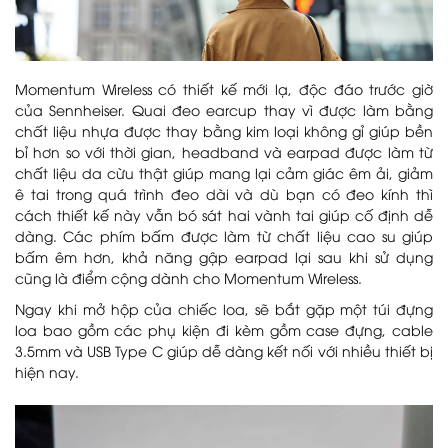
Momentum Wireless có thiết kế mới lạ, độc đáo trước giờ
của Sennheiser. Quai đeo earcup thay vì được làm bằng
chất liệu nhựa được thay bằng kim loại không gỉ giúp bền
bỉ hơn so với thời gian, headband và earpad được làm từ
chất liệu da cừu thật giúp mang lại cảm giác êm ải, giảm
ê tai trong quá trình đeo dài và dù bạn có đeo kính thì
cách thiết kế này vẫn bó sát hai vành tai giúp cố định dễ
dàng. Các phím bấm được làm từ chất liệu cao su giúp
bấm êm hơn, khả năng gập earpad lại sau khi sử dụng
cũng là điểm cộng dành cho Momentum Wireless.
Ngay khi mở hộp của chiếc loa, sẽ bắt gặp một túi đựng
loa bao gồm các phụ kiện đi kèm gồm case đựng, cable
3.5mm và USB Type C giúp dễ dàng kết nối với nhiều thiết bị
hiện nay.