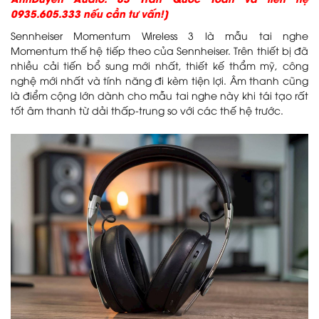
AnhDuyen Audio: 83 Trần Quốc Toản và liên hệ
0935.605.333 nếu cần tư vấn!]
Sennheiser Momentum Wireless 3 là mẫu tai nghe
Momentum thế hệ tiếp theo của Sennheiser. Trên thiết bị đã
nhiều cải tiến bổ sung mới nhất, thiết kế thẩm mỹ, công
nghệ mới nhất và tính năng đi kèm tiện lợi. Âm thanh cũng
là điểm cộng lớn dành cho mẫu tai nghe này khi tái tạo rất
tốt âm thanh từ dải thấp-trung so với các thế hệ trước.