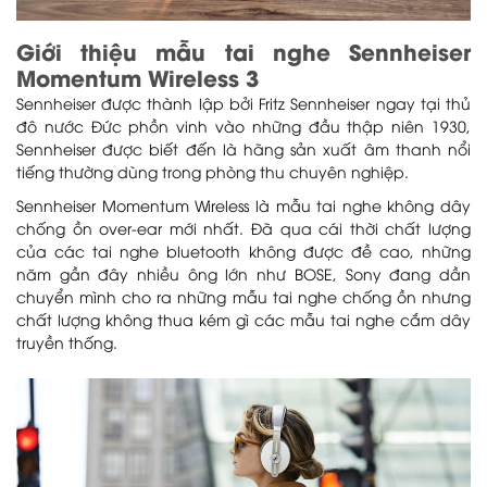
Giới thiệu mẫu tai nghe Sennheiser
Momentum Wireless 3
Sennheiser được thành lập bởi Fritz Sennheiser ngay tại thủ
đô nước Đức phồn vinh vào những đầu thập niên 1930,
Sennheiser được biết đến là hãng sản xuất âm thanh nổi
tiếng thường dùng trong phòng thu chuyên nghiệp.
Sennheiser Momentum Wireless là mẫu tai nghe không dây
chống ồn over-ear mới nhất. Đã qua cái thời chất lượng
của các tai nghe bluetooth không được đề cao, những
năm gần đây nhiều ông lớn như BOSE, Sony đang dần
chuyển mình cho ra những mẫu tai nghe chống ồn nhưng
chất lượng không thua kém gì các mẫu tai nghe cắm dây
truyền thống.