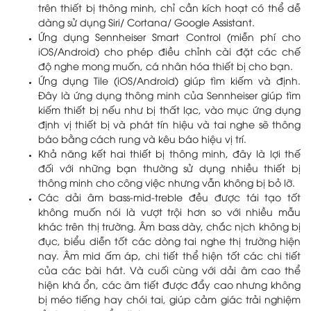
trên thiết bị thông minh, chỉ cần kích hoạt có thể dễ
dàng sử dụng Siri/ Cortana/ Google Assistant.
Ứng dụng Sennheiser Smart Control (miễn phí cho
iOS/Android) cho phép điều chỉnh cài đặt các chế
độ nghe mong muốn, cá nhân hóa thiết bị cho bạn.
Ứng dụng Tile (iOS/Android) giúp tìm kiếm và định.
Đây là ứng dụng thông minh của Sennheiser giúp tìm
kiếm thiết bị nếu như bị thất lạc, vào mục ứng dụng
định vị thiết bị và phát tín hiệu và tai nghe sẽ thông
báo bằng cách rung và kêu báo hiệu vị trí.
Khả năng kết hai thiết bị thông minh, đây là lợi thế
đối với những bạn thường sử dụng nhiều thiết bị
thông minh cho công việc nhưng vẫn không bị bỏ lỡ.
Các dải âm bass-mid-treble đều được tái tạo tốt
không muốn nói là vượt trội hơn so với nhiều mẫu
khác trên thị trường. Âm bass dày, chắc nịch không bị
đục, biểu diễn tốt các dòng tai nghe thị trường hiện
nay. Âm mid ấm áp, chi tiết thể hiện tốt các chi tiết
của các bài hát. Và cuối cùng với dải âm cao thể
hiện khá ổn, các âm tiết được đẩy cao nhưng không
bị méo tiếng hay chói tai, giúp cảm giác trải nghiệm