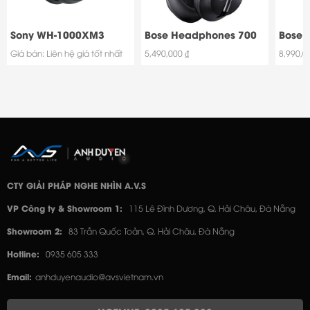
Sony WH-1000XM3
Bose Headphones 700
Bose Q
Giá bán: Liên hệ giá tốt nhất
5,490,000 ₫
8,990,0
CTY GIẢI PHÁP NGHE NHÌN A.V.S
VP Công ty & Showroom 1:
115 Lê Đình Dương, Q. Hải Châu, Đà Nẵng
Showroom 2:
83 Trần Quốc Toản, Q. Hải Châu, Đà Nẵng
Hotline:
0935 605 333
Email:
anhduyenaudio@avsvietnam.vn