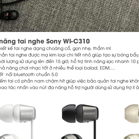
 năng tai nghe Sony WI-C310
hiết kế tai nghe dạng choàng cổ, gọn nhẹ, thẩm mĩ
hần tai nghe được mạ kim loại chi tiết nhỏ giúp tạo sự bóng bẩ
hời lượng sử dụng lên đến 15 giờ, hổ trợ tinh năng sạc nhanh 10
hả năng chơi nhạc tốt ở nhiều thể loại balad, EDM,…
ết nối bluetooth chuẩn 5.0
ếm tai có phần nam châm hít giúp việc bảo quản tai nghe không
hao tác nhấn vào nút đa năng hỗ trợ người dùng sử dụng trợ lí ảo