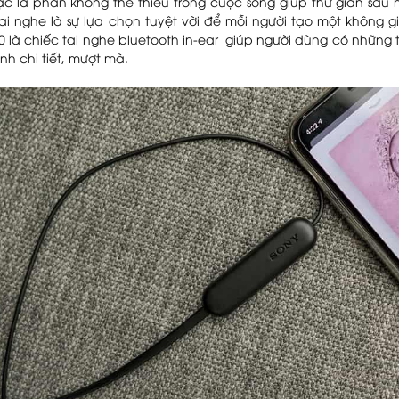
c là phần không thể thiếu trong cuộc sống giúp thư giãn sau 
tai nghe là sự lựa chọn tuyệt vời để mỗi người tạo một không 
0 là chiếc tai nghe
bluetooth in-ear
giúp người dùng có những t
h chi tiết, mượt mà.