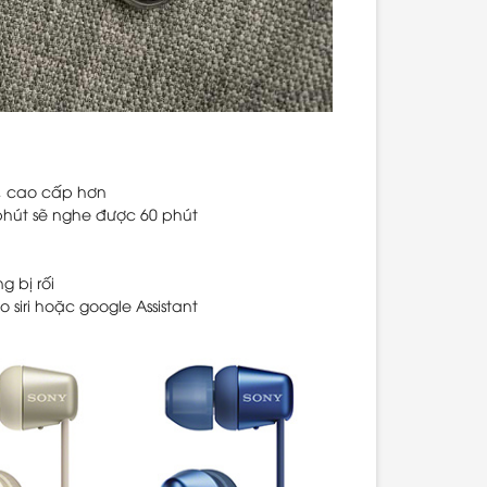
y, cao cấp hơn
 phút sẽ nghe được 60 phút
 bị rối
 siri hoặc google Assistant