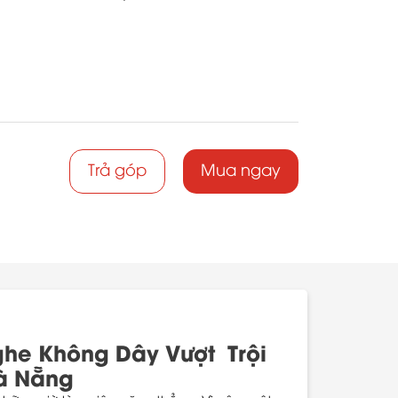
Trả góp
Mua ngay
ghe Không Dây Vượt Trội
Đà Nẵng