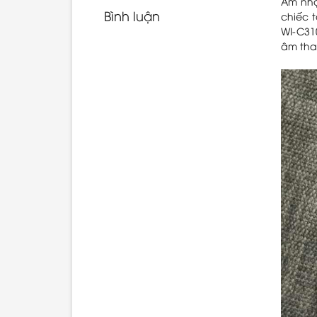
Âm nhạ
Bình luận
chiếc 
WI-C31
âm than