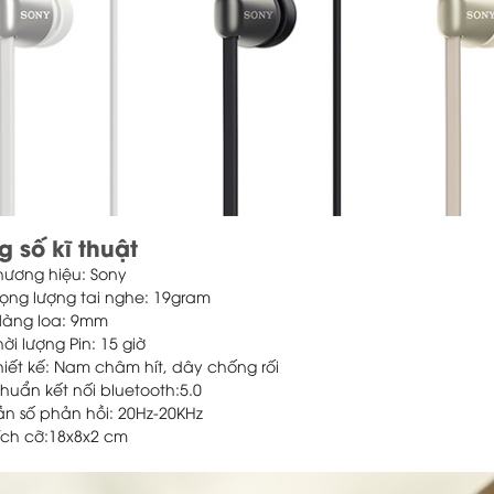
g số kĩ thuật
hương hiệu: Sony
rọng lượng tai nghe: 19gram
àng loa: 9mm
hời lượng Pin: 15 giờ
hiết kế: Nam châm hít, dây chống rối
huẩn kết nối bluetooth:5.0
ần số phản hồi: 20Hz-20KHz
ích cỡ:18x8x2 cm