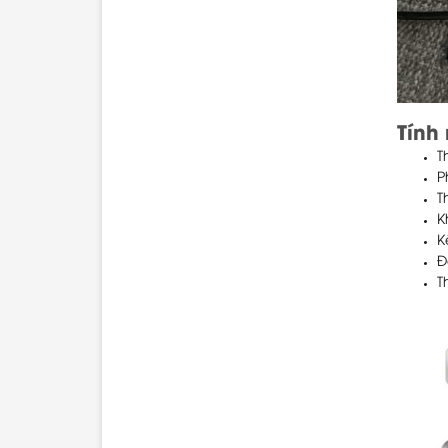
Tính
T
P
T
K
K
Đ
T