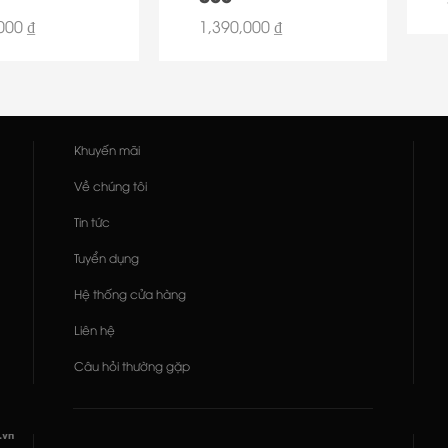
000 ₫
1,390,000 ₫
Khuyến mãi
Về chúng tôi
Tin tức
Tuyển dụng
Hệ thống cửa hàng
Liên hệ
Câu hỏi thường gặp
.vn