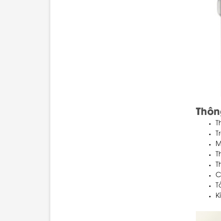
Thôn
T
T
M
T
T
C
T
K