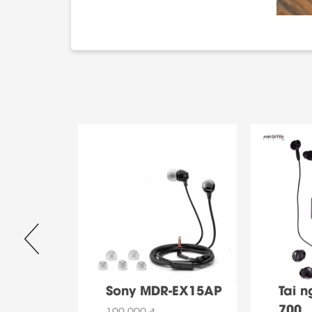
BL T110
Sony MDR-EX15AP
Tai n
700