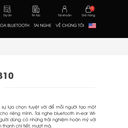
0
Dự án
Tin tức
Tài khoản
Giỏ hàng
LOA BLUETOOTH
TAI NGHE
VỀ CHÚNG TÔI
310
à sự lựa chọn tuyệt vời để mỗi người tạo một
ho riêng mình. Tai nghe bluetooth in-ear WI-
gười dùng có những trải nghiệm hoàn mỹ với
 thanh chi tiết, mượt mà.