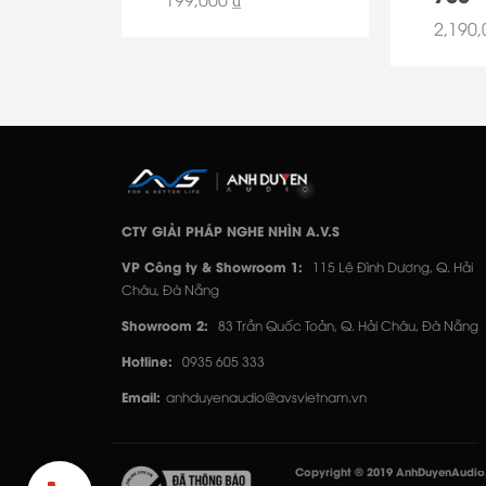
199,000 ₫
2,190,
CTY GIẢI PHÁP NGHE NHÌN A.V.S
VP Công ty & Showroom 1:
115 Lê Đình Dương, Q. Hải
Châu, Đà Nẵng
Showroom 2:
83 Trần Quốc Toản, Q. Hải Châu, Đà Nẵng
Hotline:
0935 605 333
Email:
anhduyenaudio@avsvietnam.vn
Copyright © 2019 AnhDuyenAudio