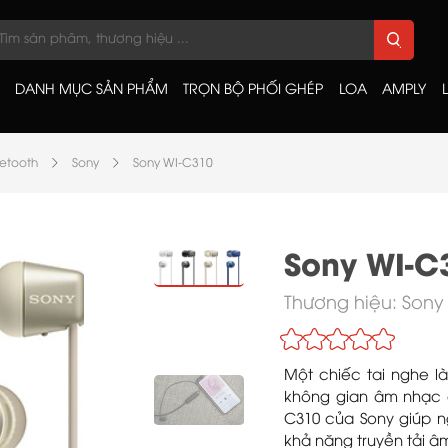
DANH MỤC SẢN PHẨM
TRỌN BỘ PHỐI GHÉP
LOA
AMPLY
uetooth
Sony
Sony WI-C310
Sony WI-C
Thương hiệu:
Sony
Một chiếc tai nghe l
không gian âm nhạc c
C310 của Sony giúp n
khả năng truyền tải âm