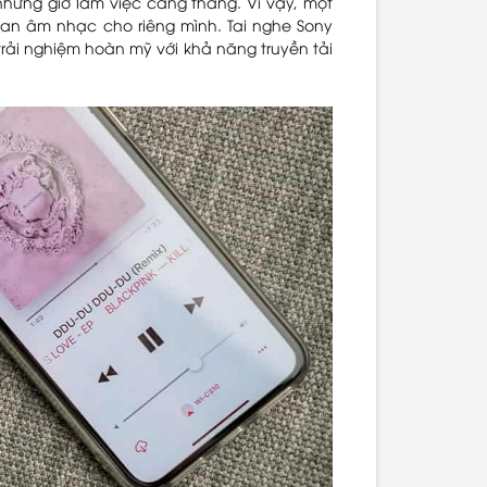
những giờ làm việc căng thẳng. Vì vậy, một
gian âm nhạc cho riêng mình. Tai nghe Sony
rải nghiệm hoàn mỹ với khả năng truyền tải